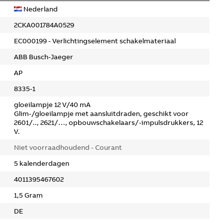
Nederland
2CKA001784A0529
EC000199 - Verlichtingselement schakelmateriaal
ABB Busch-Jaeger
AP
8335-1
gloeilampje 12 V/40 mA
Glim-/gloeilampje met aansluitdraden, geschikt voor
2601/.., 2621/…, opbouwschakelaars/-impulsdrukkers, 12
V.
Niet voorraadhoudend - Courant
5 kalenderdagen
4011395467602
1,5 Gram
DE