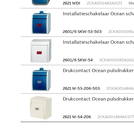
2621 WDI
2CKA001483A0171
Ni
Installatieschakelaar Ocean sc
2601/6 SKW-53-503
2CKA001085
Installatieschakelaar Ocean sch
2601/6 SKW-54
2CKA001085A162
Drukcontact Ocean pulsdrukker
2621 W-53-206-503
2CKA001484A
Drukcontact Ocean pulsdrukker
2621 W-54-206
2CKA001484A0377