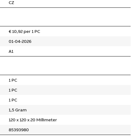
CZ
€ 10,92 per 1 PC
01-04-2026
A1
1 PC
1 PC
1 PC
1,5 Gram
120 x 120 x 20 Millimeter
85393980