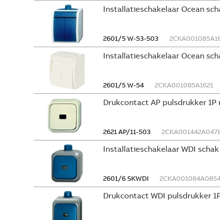
Installatieschakelaar Ocean sc
2601/5 W-53-503
2CKA001085A16
Installatieschakelaar Ocean sch
2601/5 W-54
2CKA001085A1621
Drukcontact AP pulsdrukker 1
2621 AP/11-503
2CKA001442A047
Installatieschakelaar WDI schak
2601/6 SKWDI
2CKA001084A085
Drukcontact WDI pulsdrukker 1