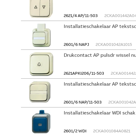
2621/4 AP/11-503
2CKA001442A0
Installatieschakelaar AP tekst
2601/6 NAPJ
2CKA001042A1015
Drukcontact AP pulsdr wissel 
2621APKI206/11-503
2CKA001442
Installatieschakelaar AP tekst
2601/6 NAP/11-503
2CKA001042A
Installatieschakelaar WDI schak
2601/2 WDI
2CKA001084A0821