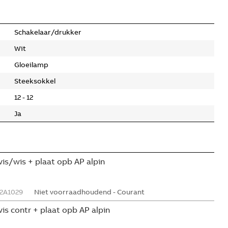
Schakelaar/drukker
Wit
Gloeilamp
Steeksokkel
12 - 12
Ja
wis/wis + plaat opb AP alpin
2A1029
Niet voorraadhoudend - Courant
wis contr + plaat opb AP alpin