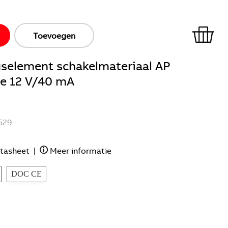
Toevoegen
gselement schakelmateriaal AP
je 12 V/40 mA
529
tasheet
|
Meer informatie
DOC CE