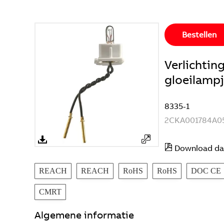
Bestellen
Verlichtin
gloeilamp
8335-1
2CKA001784A0
Download da
REACH
REACH
RoHS
RoHS
DOC CE
CMRT
Algemene informatie