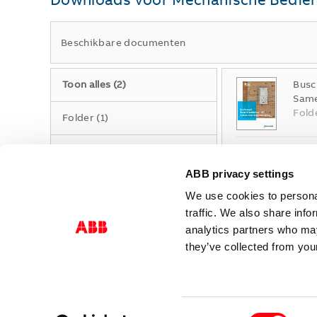
Beschikbare documenten
Toon alles
(
2
)
Busc
Same
Fold
Folder
(
1
)
Verklaring van
Conf
overeenstemming
(
1
)
Same
XLSX
ABB privacy settings
Verk
11-2
We use cookies to personal
traffic. We also share info
analytics partners who may
they’ve collected from your
Consent