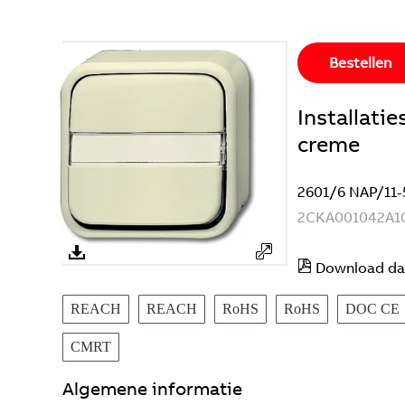
Bestellen
Installati
creme
2601/6 NAP/11-
2CKA001042A1
Download da
REACH
REACH
RoHS
RoHS
DOC CE
CMRT
Algemene informatie