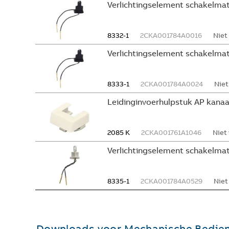
Verlichtingselement schakelmat
8332-1
2CKA001784A0016
Niet
Verlichtingselement schakelmat
8333-1
2CKA001784A0024
Niet
Leidinginvoerhulpstuk AP kanaal
2085 K
2CKA001761A1046
Niet
Verlichtingselement schakelmat
8335-1
2CKA001784A0529
Niet
Downloads voor
Mechanische Bedie