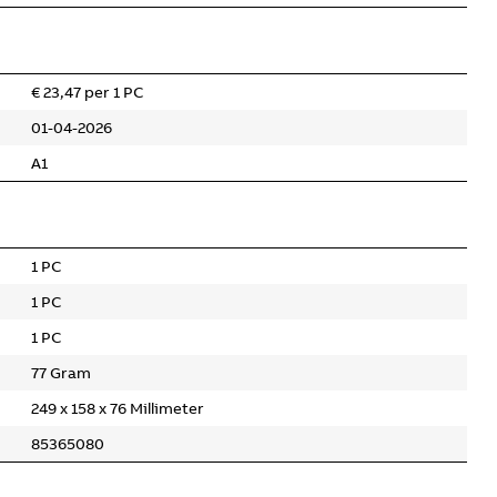
€ 23,47 per 1 PC
01-04-2026
A1
1 PC
1 PC
1 PC
77 Gram
249 x 158 x 76 Millimeter
85365080