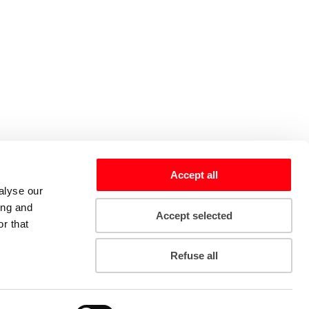
Accept all
alyse our
ing and
Accept selected
r that
Refuse all