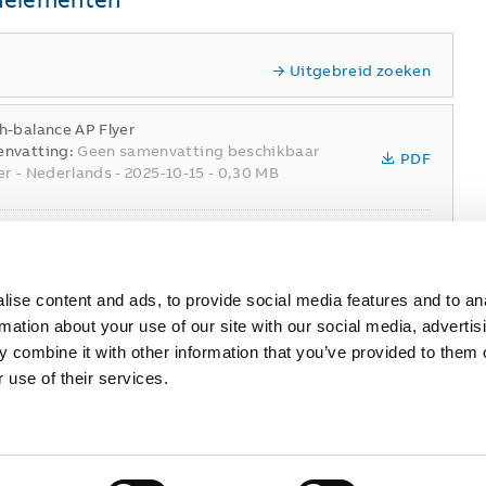
Uitgebreid zoeken
h-balance AP Flyer
nvatting:
Geen samenvatting beschikbaar
PDF
er
-
Nederlands
-
2025-10-15
-
0,30 MB
lict Minerals Reporting Template
nvatting:
Geen samenvatting beschikbaar
XLSX
laring van overeenstemming
-
Engels
-
2025-
5
-
1,58 MB
ise content and ads, to provide social media features and to an
rmation about your use of our site with our social media, advertis
 combine it with other information that you’ve provided to them o
 use of their services.