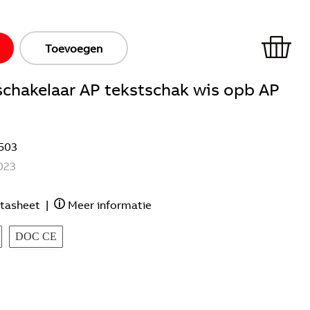
Toevoegen
eschakelaar AP tekstschak wis opb AP
503
023
tasheet
|
Meer informatie
DOC CE