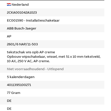
Nederland
2CKA001042A1023
EC001590 - Installatieschakelaar
ABB Busch-Jaeger
AP
2601/6 NAP/11-503
tekstschak wis opb AP creme
Opbouw wipschakelaar, wissel, met 51 x 10 mm tekstveld,
10 AX, 250 V AC, AP creme.
Niet voorraadhoudend - Uitlopend
5 kalenderdagen
4011395100271
77 Gram
DE
DE