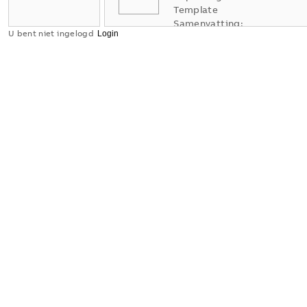
Template
Samenvatting:
U bent niet ingelogd
Geen
samenvatting
XLSX
beschikbaar
Verklaring
van
overeenstemming
-
Engels
-
2025-11-25
-
1,58 MB
Dimension
drawing
[EN]
m_Switch
Rocker/bu
tton Ocean
1gang
Samenvatting:
Dimension
drawing
SVG