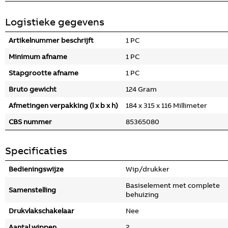
Logistieke gegevens
Artikelnummer beschrijft
1 PC
Minimum afname
1 PC
Stapgrootte afname
1 PC
Bruto gewicht
124 Gram
Afmetingen verpakking (l x b x h)
184 x 315 x 116 Millimeter
CBS nummer
85365080
Specificaties
Bedieningswijze
Wip/drukker
Basiselement met complete
Samenstelling
behuizing
Drukvlakschakelaar
Nee
Aantal wippen
2