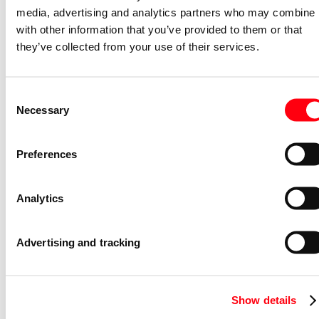
media, advertising and analytics partners who may combine i
Met IFTTT ondersteuning
Nee
with other information that you’ve provided to them or that
Antibacteriële behandeling
Nee
they’ve collected from your use of their services.
Verwarmingsschakelaar
Nee
Consent
Gerelateerde artikelen
Necessary
Selection
Leidinginvoerhulpstuk Ocean schotje
hoog 1 x in ocean
Preferences
2139 W-53
2CKA001761A1491
Analytics
Niet voorraadhoudend - Courant
Leidinginvoerhulpstuk Ocean koppelst
Advertising and tracking
ocean
2138 W-53
2CKA001761A1490
Show details
Niet voorraadhoudend - Courant