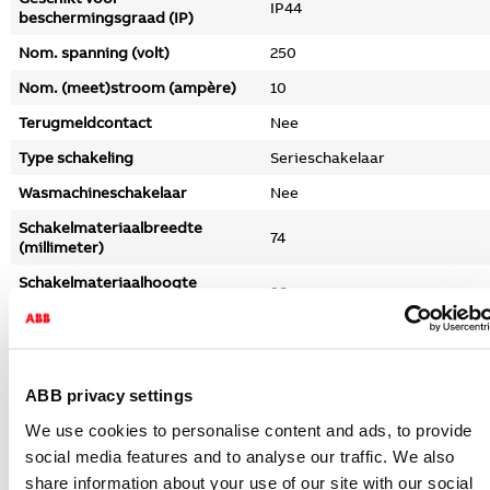
IP44
beschermingsgraad (IP)
Nom. spanning (volt)
250
Nom. (meet)stroom (ampère)
10
Terugmeldcontact
Nee
Type schakeling
Serieschakelaar
Wasmachineschakelaar
Nee
Schakelmateriaalbreedte
74
(millimeter)
Schakelmateriaalhoogte
98
(millimeter)
Schakelmateriaaldiepte
55
(millimeter)
Compatible met Apple HomeKit
Nee
ABB privacy settings
Compatible met Google
We use cookies to personalise content and ads, to provide
Nee
Assistant
social media features and to analyse our traffic. We also
Compatible met Amazon Alexa
Nee
share information about your use of our site with our social