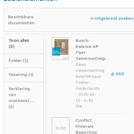
Beschikbare
Uitgebreid zoeken
documenten
Toon alles
Busch-
(
3
)
balance AP
Flyer
Samenvatting:
Folder
(
1
)
Geen
samenvatting
PDF
Tekening
(
1
)
beschikbaar
Folder
-
Nederlands
Verklaring
-
2025-10-
van
15
-
0,30
overeenstemming
MB
(
1
)
Conflict
Minerals
XLSX
Reporting