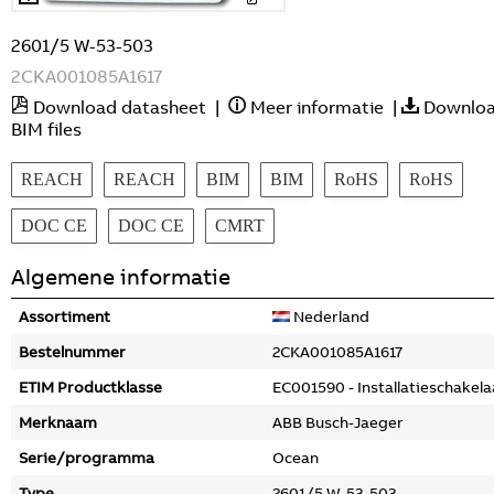
2601/5 W-53-503
2CKA001085A1617
Download datasheet
|
Meer informatie
|
Downlo
BIM files
REACH
REACH
BIM
BIM
RoHS
RoHS
DOC CE
DOC CE
CMRT
Algemene informatie
Assortiment
Nederland
Bestelnummer
2CKA001085A1617
ETIM Productklasse
EC001590 - Installatieschakela
Merknaam
ABB Busch-Jaeger
Serie/programma
Ocean
Type
2601/5 W-53-503