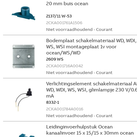
20 mm buis ocean
2137/11 W-53
2CKA001761A1506
Niet voorraadhoudend - Courant
Bodemplaat schakelmateriaal WD, WDI,
WS, WSI montageplaat 1v voor
ocean/WS/WD
2609 WS
2CKA001716A0042
Niet voorraadhoudend - Courant
Verlichtingselement schakelmateriaal A
WD, WDI, WS, WSI, glimlampje 230 V/0.
mA
8332-1
2CKA001784A0016
Niet voorraadhoudend - Courant
Leidinginvoerhulpstuk Ocean
kanaalinvoer 15 x 15/15 x 30mm ocean