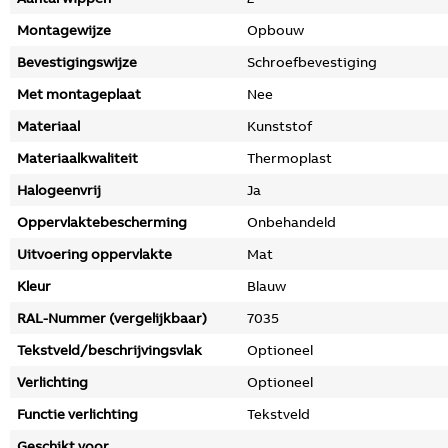
Montagewijze
Opbouw
Bevestigingswijze
Schroefbevestiging
Met montageplaat
Nee
Materiaal
Kunststof
Materiaalkwaliteit
Thermoplast
Halogeenvrij
Ja
Oppervlaktebescherming
Onbehandeld
Uitvoering oppervlakte
Mat
Kleur
Blauw
RAL-Nummer (vergelijkbaar)
7035
Tekstveld/beschrijvingsvlak
Optioneel
Verlichting
Optioneel
Functie verlichting
Tekstveld
Geschikt voor