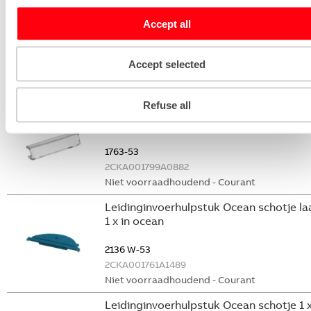
Leidinginvoerhulpstuk Ocean schotje 1 
Accept all
M20x1.5 ocean
2137/10 W-53
Accept selected
2CKA001761A1503
Niet voorraadhoudend - Courant
Refuse all
Tekstplaathouder Ocean
tekststrookhouder 57.8 x 9.8mm ocean
1763-53
2CKA001799A0882
Niet voorraadhoudend - Courant
Leidinginvoerhulpstuk Ocean schotje la
1 x in ocean
2136 W-53
2CKA001761A1489
Niet voorraadhoudend - Courant
Leidinginvoerhulpstuk Ocean schotje 1 