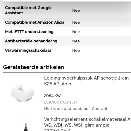
Compatible met Google
Nee
Assistant
Compatible met Amazon Alexa
Nee
Met IFTTT ondersteuning
Nee
Antibacteriële behandeling
Nee
Verwarmingsschakelaar
Nee
Gerelateerde artikelen
Leidinginvoerhulpstuk AP schotje 1 x in
K25 AP alpin
2084 KW
2CKA001761A1517
Niet voorraadhoudend - Courant
Verlichtingselement schakelmateriaal A
WD, WDI, WS, WSI, glimlampje
230V/1.0mA