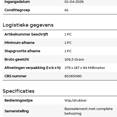
Ingangsdatum
01-04-2026
Conditiegroep
A1
Logistieke gegevens
Artikelnummer beschrijft
1 PC
Minimum afname
1 PC
Stapgrootte afname
1 PC
Bruto gewicht
106,5 Gram
Afmetingen verpakking (l x b x h)
379 x 187 x 94 Millimeter
CBS nummer
85365080
Specificaties
Bedieningswijze
Wip/drukker
Basiselement met complete
Samenstelling
behuizing