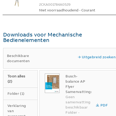
2CKA001784A0529
Niet voorraadhoudend - Courant
Downloads voor
Mechanische
Bedienelementen
Beschikbare
Uitgebreid zoeken
documenten
Toon alles
Busch-
(
2
)
balance AP
Flyer
Samenvatting:
Folder
(
1
)
Geen
samenvatting
PDF
Verklaring
beschikbaar
van
Folder
-