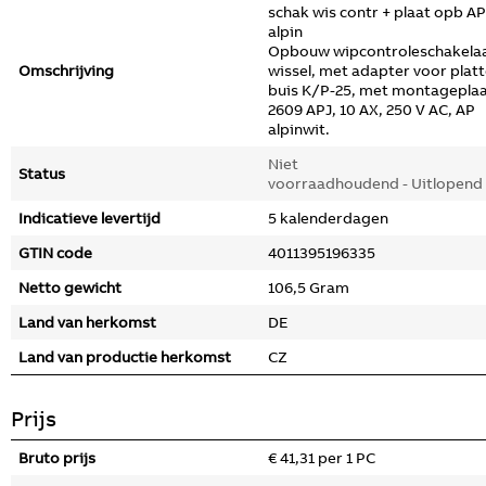
schak wis contr + plaat opb AP
alpin
Opbouw wipcontroleschakelaa
Omschrijving
wissel, met adapter voor plat
buis K/P-25, met montagepla
2609 APJ, 10 AX, 250 V AC, AP
alpinwit.
Niet
Status
voorraadhoudend - Uitlopend
Indicatieve levertijd
5 kalenderdagen
GTIN code
4011395196335
Netto gewicht
106,5 Gram
Land van herkomst
DE
Land van productie herkomst
CZ
Prijs
Bruto prijs
€ 41,31 per 1 PC