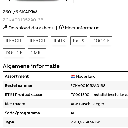
2601/6 SKAPJW
2CKA001052A0138
Download datasheet
|
Meer informatie
REACH
REACH
RoHS
RoHS
DOC CE
DOC CE
CMRT
Algemene informatie
Assortiment
Nederland
Bestelnummer
2CKA001052A0138
ETIM Productklasse
EC001590 - Installatieschakela
Merknaam
ABB Busch-Jaeger
Serie/programma
AP
Type
2601/6 SKAPJW