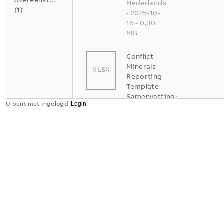
overeenstemming
Nederlands
(
1
)
-
2025-10-
15
-
0,30
MB
Conflict
Minerals
XLSX
Reporting
Template
Samenvatting:
U bent niet ingelogd
Geen
samenvatting
XLSX
beschikbaar
Verklaring
van
overeenstemming
-
Engels
-
2025-11-25
-
1,58 MB