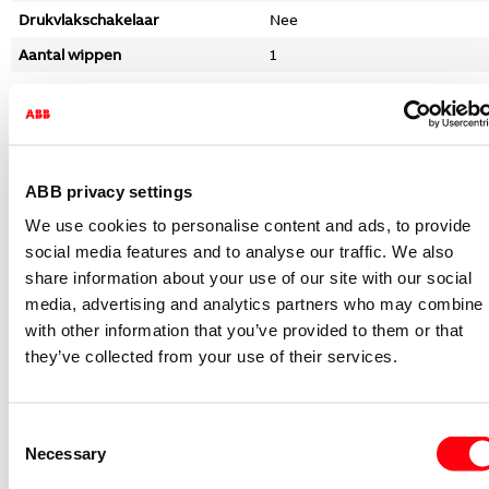
Drukvlakschakelaar
Nee
Aantal wippen
1
Montagewijze
Opbouw
Bevestigingswijze
Schroefbevestiging
Met montageplaat
Ja
ABB privacy settings
Materiaal
Overig
We use cookies to personalise content and ads, to provide
Materiaalkwaliteit
Duroplast
social media features and to analyse our traffic. We also
Halogeenvrij
Ja
share information about your use of our site with our social
Oppervlaktebescherming
Onbehandeld
media, advertising and analytics partners who may combine i
with other information that you’ve provided to them or that
Uitvoering oppervlakte
Glanzend
they’ve collected from your use of their services.
Kleur
Wit
RAL-Nummer (vergelijkbaar)
9010
Consent
Tekstveld/beschrijvingsvlak
Nee
Necessary
Selection
Verlichting
Ja