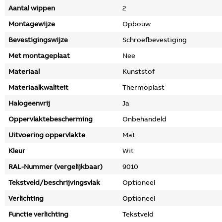
Aantal wippen
2
Montagewijze
Opbouw
Bevestigingswijze
Schroefbevestiging
Met montageplaat
Nee
Materiaal
Kunststof
Materiaalkwaliteit
Thermoplast
Halogeenvrij
Ja
Oppervlaktebescherming
Onbehandeld
Uitvoering oppervlakte
Mat
Kleur
Wit
RAL-Nummer (vergelijkbaar)
9010
Tekstveld/beschrijvingsvlak
Optioneel
Verlichting
Optioneel
Functie verlichting
Tekstveld