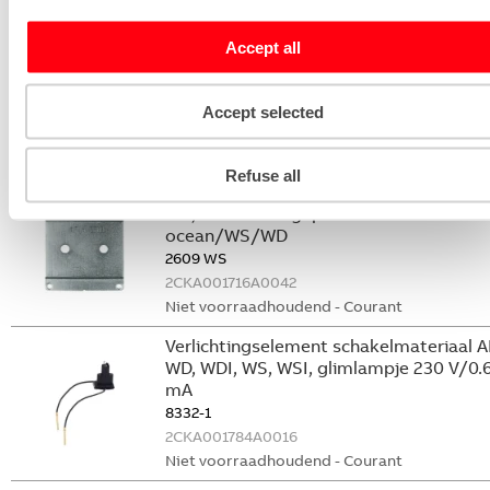
Leidinginvoerhulpstuk Ocean schotje
Accept all
hoog 1 x in ocean-alpin
2139 W-54
Accept selected
2CKA001761A1511
Niet voorraadhoudend - Courant
Refuse all
Bodemplaat schakelmateriaal WD, WDI,
WS, WSI montageplaat 1v voor
ocean/WS/WD
2609 WS
2CKA001716A0042
Niet voorraadhoudend - Courant
Verlichtingselement schakelmateriaal A
WD, WDI, WS, WSI, glimlampje 230 V/0.
mA
8332-1
2CKA001784A0016
Niet voorraadhoudend - Courant