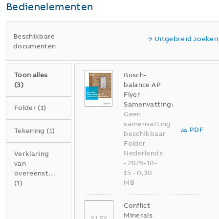
Bedienelementen
Beschikbare
Uitgebreid zoeken
documenten
Toon alles
Busch-
(
3
)
balance AP
Flyer
Samenvatting:
Folder
(
1
)
Geen
samenvatting
PDF
Tekening
(
1
)
beschikbaar
Folder
-
Nederlands
Verklaring
-
2025-10-
van
15
-
0,30
overeenstemming
MB
(
1
)
Conflict
Minerals
XLSX