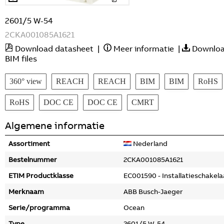
2601/5 W-54
2CKA001085A1621
Download datasheet
|
Meer informatie
|
Downlo
BIM files
360° view
REACH
REACH
BIM
BIM
RoHS
RoHS
DOC CE
DOC CE
CMRT
Algemene informatie
Assortiment
Nederland
Bestelnummer
2CKA001085A1621
ETIM Productklasse
EC001590 - Installatieschakela
Merknaam
ABB Busch-Jaeger
Serie/programma
Ocean
Type
2601/5 W-54