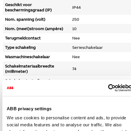
Geschikt voor
IP44
beschermingsgraad (IP)
Nom. spanning (volt)
250
Nom. (meet)stroom (ampère)
10
Terugmeldcontact
Nee
Type schakeling
Serieschakelaar
Wasmachineschakelaar
Nee
Schakelmateriaalbreedte
74
(millimeter)
Schakelmateriaalhoogte
83
(millimeter)
Schakelmateriaaldiepte
55
(millimeter)
ABB privacy settings
Compatible met Apple HomeKit
Nee
We use cookies to personalise content and ads, to provide
Compatible met Google
Nee
Assistant
social media features and to analyse our traffic. We also