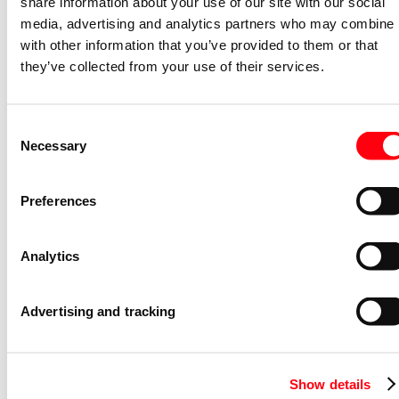
share information about your use of our site with our social
Compatible met Amazon Alexa
Nee
media, advertising and analytics partners who may combine i
Met IFTTT ondersteuning
Nee
with other information that you’ve provided to them or that
Antibacteriële behandeling
Nee
they’ve collected from your use of their services.
Verwarmingsschakelaar
Nee
Consent
Gerelateerde artikelen
Necessary
Selection
Tekstplaathouder Ocean
tekststrookhouder 57.8 x 9.8mm ocean
Preferences
1763-53
2CKA001799A0882
Analytics
Niet voorraadhoudend - Courant
Leidinginvoerhulpstuk Ocean schotje 1 
Advertising and tracking
M20x1.5 ocean-alpin
2137/10 W-54
2CKA001761A1512
Show details
Niet voorraadhoudend - Courant