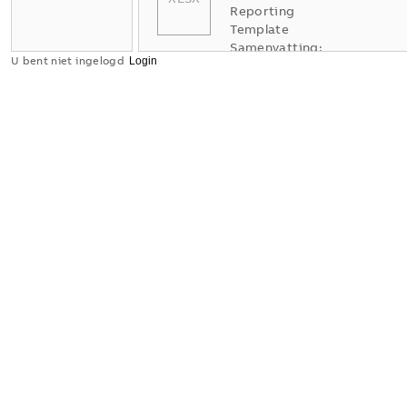
Reporting
Template
Samenvatting:
U bent niet ingelogd
Geen
samenvatting
XLSX
beschikbaar
Verklaring
van
overeenstemming
-
Engels
-
2025-11-25
-
1,58 MB
Dimension
drawing
[EN]
m_Switch
Rocker/bu
tton Ocean
1gang
Samenvatting:
Dimension