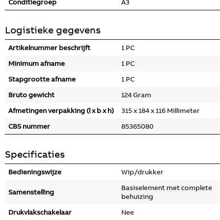
Conditiegroep
A3
Logistieke gegevens
Artikelnummer beschrijft
1 PC
Minimum afname
1 PC
Stapgrootte afname
1 PC
Bruto gewicht
124 Gram
Afmetingen verpakking (l x b x h)
315 x 184 x 116 Millimeter
CBS nummer
85365080
Specificaties
Bedieningswijze
Wip/drukker
Basiselement met complete
Samenstelling
behuizing
Drukvlakschakelaar
Nee