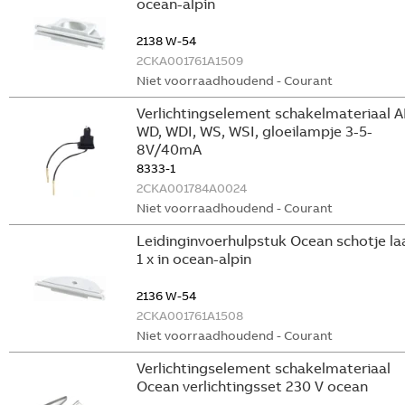
ocean-alpin
2138 W-54
2CKA001761A1509
Niet voorraadhoudend - Courant
Verlichtingselement schakelmateriaal A
WD, WDI, WS, WSI, gloeilampje 3-5-
8V/40mA
8333-1
2CKA001784A0024
Niet voorraadhoudend - Courant
Leidinginvoerhulpstuk Ocean schotje la
1 x in ocean-alpin
2136 W-54
2CKA001761A1508
Niet voorraadhoudend - Courant
Verlichtingselement schakelmateriaal
Ocean verlichtingsset 230 V ocean