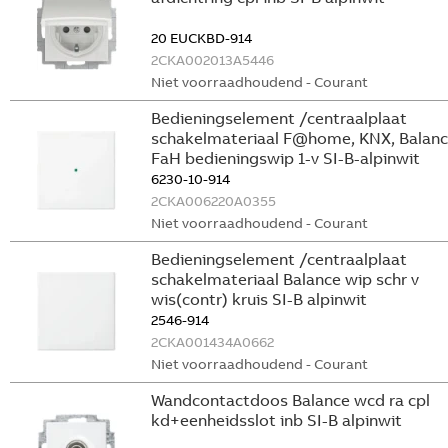
20 EUCKBD-914
2CKA002013A5446
Niet voorraadhoudend - Courant
Bedieningselement /centraalplaat
schakelmateriaal F@home, KNX, Balan
FaH bedieningswip 1-v SI-B-alpinwit
6230-10-914
2CKA006220A0355
Niet voorraadhoudend - Courant
Bedieningselement /centraalplaat
schakelmateriaal Balance wip schr v
wis(contr) kruis SI-B alpinwit
2546-914
2CKA001434A0662
Niet voorraadhoudend - Courant
Wandcontactdoos Balance wcd ra cpl
kd+eenheidsslot inb SI-B alpinwit