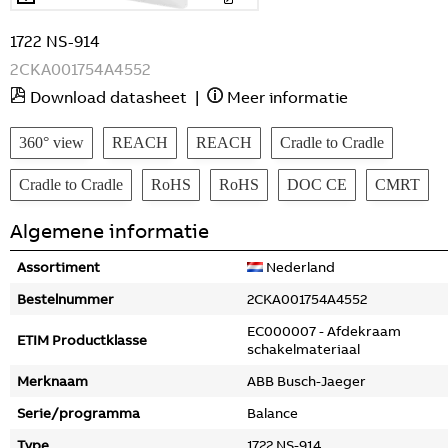
1722 NS-914
2CKA001754A4552
Download datasheet
|
Meer informatie
360° view
REACH
REACH
Cradle to Cradle
Cradle to Cradle
RoHS
RoHS
DOC CE
CMRT
Algemene informatie
Assortiment
Nederland
Bestelnummer
2CKA001754A4552
EC000007 - Afdekraam
ETIM Productklasse
schakelmateriaal
Merknaam
ABB Busch-Jaeger
Serie/programma
Balance
Type
1722 NS-914