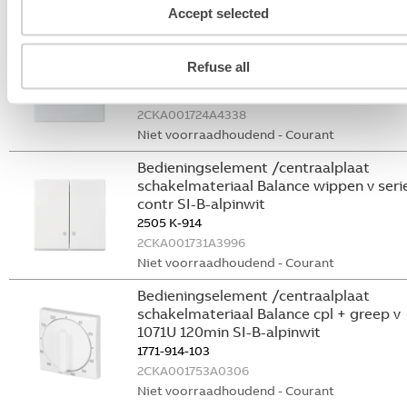
Niet voorraadhoudend - Courant
Accept selected
Onderdeel/centraalplaat communicatie
schakelmateriaal Balance cpl 1 of 2 x
Refuse all
telefoon vast SI-B-alpinwit
2536-914
2CKA001724A4338
Niet voorraadhoudend - Courant
Bedieningselement /centraalplaat
schakelmateriaal Balance wippen v seri
contr SI-B-alpinwit
2505 K-914
2CKA001731A3996
Niet voorraadhoudend - Courant
Bedieningselement /centraalplaat
schakelmateriaal Balance cpl + greep v
1071U 120min SI-B-alpinwit
1771-914-103
2CKA001753A0306
Niet voorraadhoudend - Courant