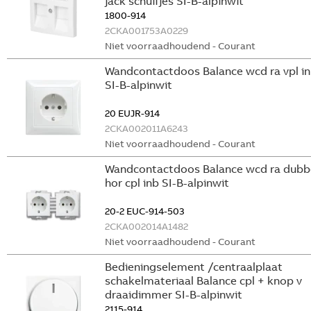
jack schuifjes SI-B-alpinwit
1800-914
2CKA001753A0229
Niet voorraadhoudend - Courant
Wandcontactdoos Balance wcd ra vpl i
SI-B-alpinwit
20 EUJR-914
2CKA002011A6243
Niet voorraadhoudend - Courant
Wandcontactdoos Balance wcd ra dubb
hor cpl inb SI-B-alpinwit
20-2 EUC-914-503
2CKA002014A1482
Niet voorraadhoudend - Courant
Bedieningselement /centraalplaat
schakelmateriaal Balance cpl + knop v
draaidimmer SI-B-alpinwit
2115-914