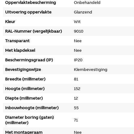
Oppervlaktebescherming
Onbehandeld
Uitvoering oppervlakte
Glanzend
Kleur
Wit
RAL-Nummer (vergelijkbaar)
9010
Transparant
Nee
Met klapdeksel
Nee
Beschermingsgraad (IP)
IP20
Bevestigingswijze
Klembevestiging
Breedte (millimeter)
81
Hoogte (millimeter)
152
Diepte (millimeter)
12
Inbouwhoogte (millimeter)
55
Diameter boring (gaten)
71
(millimeter)
Met montageraam
Nee