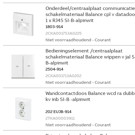
Onderdeel/centraalplaat communicatie
schakelmateriaal Balance cpl v datado
1 x RJ45 SI-B-alpinwit
1803-914
2CKA001753A0225
Niet voorraadhoudend - Courant
Bedieningselement /centraalplaat
schakelmateriaal Balance wippen v jal S
B-alpinwit
2504-914
2CKA001713A0202
Niet voorraadhoudend - Courant
Wandcontactdoos Balance wcd ra dubb
kv inb SI-B -alpinwit
202 EUJB-914
2TKA00003911
Niet voorraadhoudend - Courant