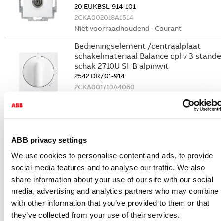
20 EUKBSL-914-101
2CKA002018A1514
Niet voorraadhoudend - Courant
Bedieningselement /centraalplaat
schakelmateriaal Balance cpl v 3 stand
schak 2710U SI-B alpinwit
2542 DR/01-914
2CKA001710A4060
Niet voorraadhoudend - Courant
Bedieningselement /centraalplaat
schakelmateriaal Balance cpl v 3 stand
schak 2710/1U SI-B alpinwit
ABB privacy settings
2542 DR/02-914
We use cookies to personalise content and ads, to provide
2CKA001710A4066
social media features and to analyse our traffic. We also
Niet voorraadhoudend - Courant
share information about your use of our site with our social
Bedieningselement /centraalplaat
media, advertising and analytics partners who may combine i
schakelmateriaal Balance cpl v
with other information that you’ve provided to them or that
thermostaat 1094/97UTA SI-B alpinwit
they’ve collected from your use of their services.
1794 TA-914