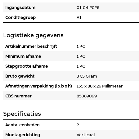
Ingangsdatum
01-04-2026
Conditiegroep
A1
Logistieke gegevens
Artikelnummer beschrijft
1 PC
Minimum afname
1 PC
Stapgrootte afname
1 PC
Bruto gewicht
37,5 Gram
Afmetingen verpakking (l x b x h)
155 x 88 x 26 Millimeter
CBS nummer
85389099
Specificaties
Aantal eenheden
2
Montagerichting
Verticaal