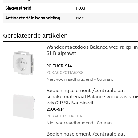
Slagvastheid
IK03
Antibacteriële behandeling
Nee
Gerelateerde artikelen
Wandcontactdoos Balance wcd ra cpl i
SI-B-alpinwit
20 EUCR-914
2CKA002011A6238
Niet voorraadhoudend - Courant
Bedieningselement /centraalplaat
schakelmateriaal Balance wip v wis krui
wis/2P SI-B-alpinwit
2506-914
2CKA001731A2002
Niet voorraadhoudend - Courant
Bedieningselement /centraalplaat