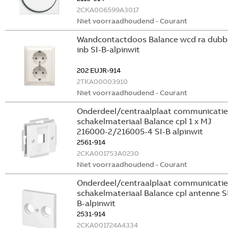
2CKA006599A3017
Niet voorraadhoudend - Courant
Wandcontactdoos Balance wcd ra dubb
inb SI-B-alpinwit
202 EUJR-914
2TKA00003910
Niet voorraadhoudend - Courant
Onderdeel/centraalplaat communicatie
schakelmateriaal Balance cpl 1 x MJ
216000-2/216005-4 SI-B alpinwit
2561-914
2CKA001753A0230
Niet voorraadhoudend - Courant
Onderdeel/centraalplaat communicatie
schakelmateriaal Balance cpl antenne S
B-alpinwit
2531-914
2CKA001724A4334