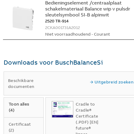
Bedieningselement /centraalplaat
schakelmateriaal Balance wip v pulsdr
sleutelsymbool SI-B alpinwit
2520 TR-914
2CKA001731A2012
Niet voorraadhoudend - Courant
Downloads voor
BuschBalanceSi
Beschikbare
Uitgebreid zoeken
documenten
Toon alles
Cradle to
(
4
)
Cradle®
Certificate
(.PDF) [EN]
Certificaat
future®
(
2
)