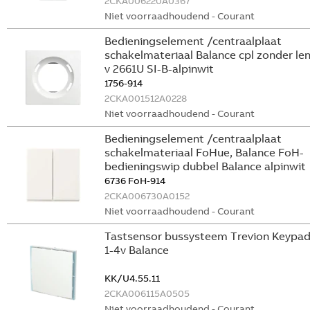
2CKA006220A0367
Niet voorraadhoudend - Courant
Bedieningselement /centraalplaat
schakelmateriaal Balance cpl zonder le
v 2661U SI-B-alpinwit
1756-914
2CKA001512A0228
Niet voorraadhoudend - Courant
Bedieningselement /centraalplaat
schakelmateriaal FoHue, Balance FoH-
bedieningswip dubbel Balance alpinwit
6736 FoH-914
2CKA006730A0152
Niet voorraadhoudend - Courant
Tastsensor bussysteem Trevion Keypa
1-4v Balance
KK/U4.55.11
2CKA006115A0505
Niet voorraadhoudend - Courant