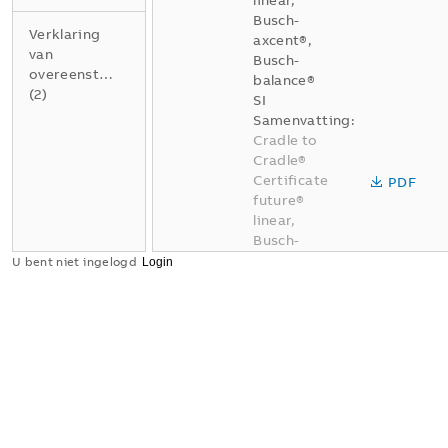
linear,
Busch-
Verklaring
axcent®,
van
Busch-
overeenstemming
balance®
(
2
)
SI
Samenvatting:
Cradle to
Cradle®
Certificate
PDF
future®
linear,
Busch-
axcent®,
U bent niet ingelogd
Busch-
balance®
SI -
Circularity
Silver
Certificaat
-
Duits,
Engels
-
2026-07-31