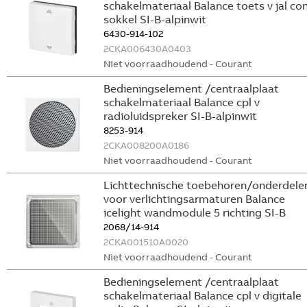
schakelmateriaal Balance toets v jal co
sokkel SI-B-alpinwit
6430-914-102
2CKA006430A0403
Niet voorraadhoudend - Courant
Bedieningselement /centraalplaat
schakelmateriaal Balance cpl v
radioluidspreker SI-B-alpinwit
8253-914
2CKA008200A0186
Niet voorraadhoudend - Courant
Lichttechnische toebehoren/onderdele
voor verlichtingsarmaturen Balance
icelight wandmodule 5 richting SI-B
2068/14-914
2CKA001510A0020
Niet voorraadhoudend - Courant
Bedieningselement /centraalplaat
schakelmateriaal Balance cpl v digitale