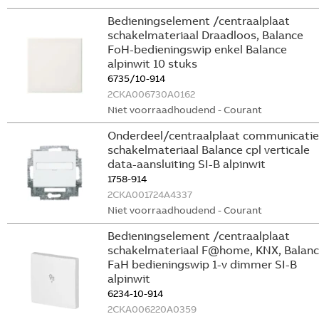
Bedieningselement /centraalplaat
schakelmateriaal Draadloos, Balance
FoH-bedieningswip enkel Balance
alpinwit 10 stuks
6735/10-914
2CKA006730A0162
Niet voorraadhoudend - Courant
Onderdeel/centraalplaat communicatie
schakelmateriaal Balance cpl verticale
data-aansluiting SI-B alpinwit
1758-914
2CKA001724A4337
Niet voorraadhoudend - Courant
Bedieningselement /centraalplaat
schakelmateriaal F@home, KNX, Balan
FaH bedieningswip 1-v dimmer SI-B
alpinwit
6234-10-914
2CKA006220A0359