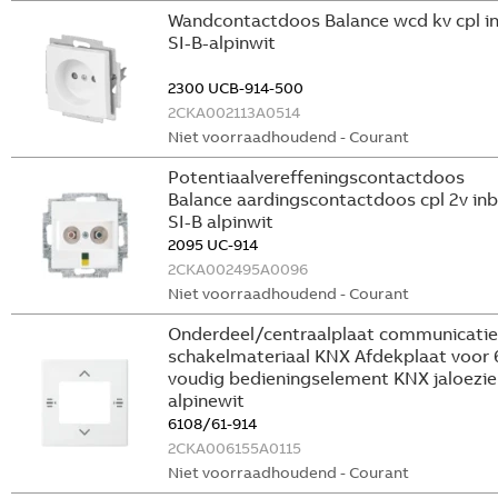
Wandcontactdoos Balance wcd kv cpl i
SI-B-alpinwit
2300 UCB-914-500
2CKA002113A0514
Niet voorraadhoudend - Courant
Potentiaalvereffeningscontactdoos
Balance aardingscontactdoos cpl 2v inb
SI-B alpinwit
2095 UC-914
2CKA002495A0096
Niet voorraadhoudend - Courant
Onderdeel/centraalplaat communicatie
schakelmateriaal KNX Afdekplaat voor 
voudig bedieningselement KNX jaloezie
alpinewit
6108/61-914
2CKA006155A0115
Niet voorraadhoudend - Courant