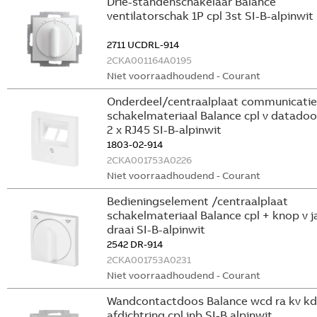
Drie-standenschakelaar Balance
ventilatorschak 1P cpl 3st SI-B-alpinwit
2711 UCDRL-914
2CKA001164A0195
Niet voorraadhoudend - Courant
Onderdeel/centraalplaat communicatie
schakelmateriaal Balance cpl v datado
2 x RJ45 SI-B-alpinwit
1803-02-914
2CKA001753A0226
Niet voorraadhoudend - Courant
Bedieningselement /centraalplaat
schakelmateriaal Balance cpl + knop v j
draai SI-B-alpinwit
2542 DR-914
2CKA001753A0231
Niet voorraadhoudend - Courant
Wandcontactdoos Balance wcd ra kv kd
afdichtring cpl inb SI-B alpinwit