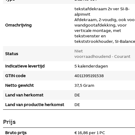
tekstafdekraam 2v ver SI-B-
alpinwit
Afdekraam, 2-voudig, ook voo
Omschrijving
wandgootafdekking, voor
verticale montage, met
tekstvenster en
tekststrookhouder, SI-Balance
Niet
Status
voorraadhoudend - Courant
Indicatieve levertijd
5 kalenderdagen
GTIN code
4011395191538
Netto gewicht
37,5 Gram
Land van herkomst
DE
Land van productie herkomst
DE
Prijs
Bruto prijs
€ 16,86 per 1 PC