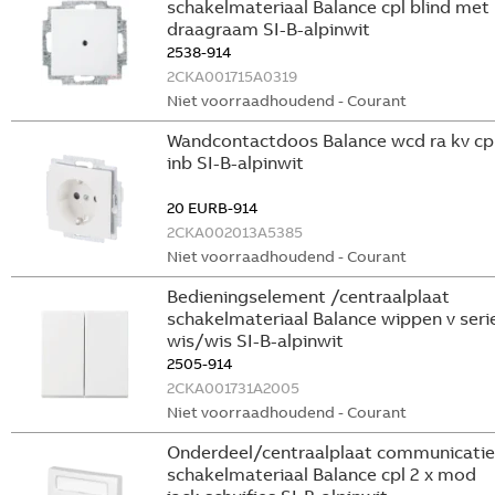
schakelmateriaal Balance cpl blind met
draagraam SI-B-alpinwit
2538-914
2CKA001715A0319
Niet voorraadhoudend - Courant
Wandcontactdoos Balance wcd ra kv cp
inb SI-B-alpinwit
20 EURB-914
2CKA002013A5385
Niet voorraadhoudend - Courant
Bedieningselement /centraalplaat
schakelmateriaal Balance wippen v seri
wis/wis SI-B-alpinwit
2505-914
2CKA001731A2005
Niet voorraadhoudend - Courant
Onderdeel/centraalplaat communicatie
schakelmateriaal Balance cpl 2 x mod