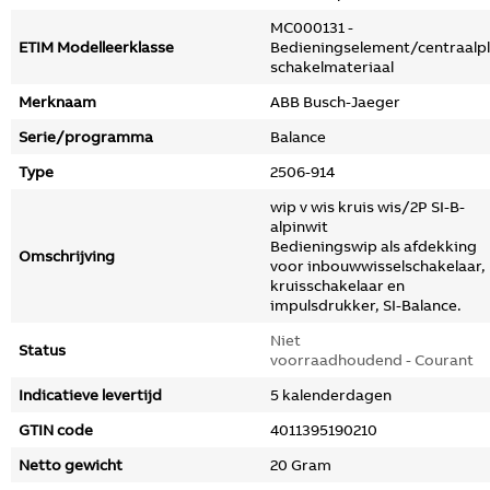
MC000131 -
ETIM Modelleerklasse
Bedieningselement/centraalp
schakelmateriaal
Merknaam
ABB Busch-Jaeger
Serie/programma
Balance
Type
2506-914
wip v wis kruis wis/2P SI-B-
alpinwit
Bedieningswip als afdekking
Omschrijving
voor inbouwwisselschakelaar,
kruisschakelaar en
impulsdrukker, SI-Balance.
Niet
Status
voorraadhoudend - Courant
Indicatieve levertijd
5 kalenderdagen
GTIN code
4011395190210
Netto gewicht
20 Gram