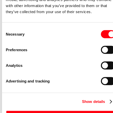
schakelmateriaal Art linear tussenring
with other information that you’ve provided to them or that
klapdeksel SI-B art-matzwart
they’ve collected from your use of their services.
2518-WD-45M
2CKA001719A0182
Niet voorraadhoudend - Courant
Consent
Afdekraam schakelmateriaal Balance
Necessary
Selection
tussenring klapdeksel SI-B alpinwit
2518-WD-914
Preferences
2CKA001719A0225
Niet voorraadhoudend - Courant
Analytics
Onderdeel/centraalplaat communicatie
schakelmateriaal Art linear tussenring
klapdeksel SI-B art-wit
Advertising and tracking
2518-WD-44G
2CKA001719A0179
Niet voorraadhoudend - Courant
Show details
Busaankoppeling bussysteem KNX KNX
sensor basis BA 1/2v ocean