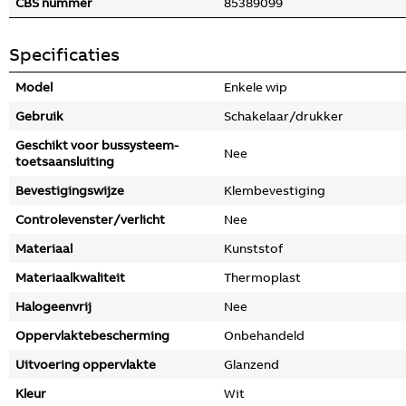
CBS nummer
85389099
Specificaties
Model
Enkele wip
Gebruik
Schakelaar/drukker
Geschikt voor bussysteem-
Nee
toetsaansluiting
Bevestigingswijze
Klembevestiging
Controlevenster/verlicht
Nee
Materiaal
Kunststof
Materiaalkwaliteit
Thermoplast
Halogeenvrij
Nee
Oppervlaktebescherming
Onbehandeld
Uitvoering oppervlakte
Glanzend
Kleur
Wit