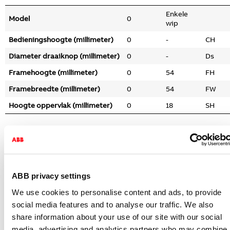
Enkele
Model
0
wip
Bedieningshoogte (millimeter)
0
-
CH
Diameter draaiknop (millimeter)
0
-
Ds
Framehoogte (millimeter)
0
54
FH
Framebreedte (millimeter)
0
54
FW
Hoogte oppervlak (millimeter)
0
18
SH
Gerelateerde artikelen
Onderdeel/centraalplaat communicatie
schakelmateriaal Art linear tussenring
klapdeksel SI-B art-matwit
ABB privacy settings
2518-WD-44M
We use cookies to personalise content and ads, to provide
2CKA001719A0180
social media features and to analyse our traffic. We also
Niet voorraadhoudend - Courant
share information about your use of our site with our social
Onderdeel/centraalplaat communicatie
media, advertising and analytics partners who may combine i