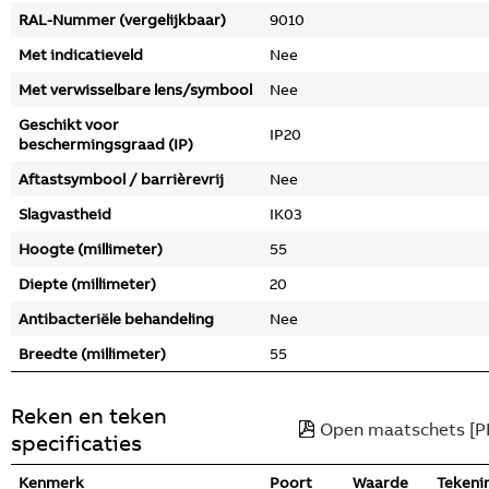
RAL-Nummer (vergelijkbaar)
9010
Met indicatieveld
Nee
Met verwisselbare lens/symbool
Nee
Geschikt voor
IP20
beschermingsgraad (IP)
Aftastsymbool / barrièrevrij
Nee
Slagvastheid
IK03
Hoogte (millimeter)
55
Diepte (millimeter)
20
Antibacteriële behandeling
Nee
Breedte (millimeter)
55
Reken en teken
Open maatschets [P
specificaties
Kenmerk
Poort
Waarde
Tekeni