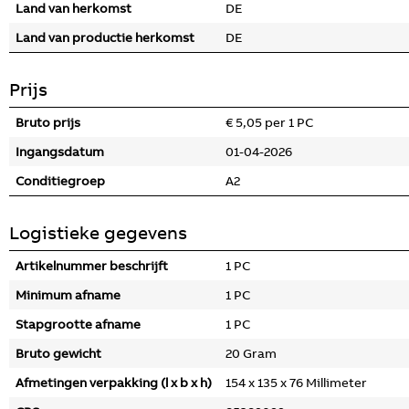
Land van herkomst
DE
Land van productie herkomst
DE
Prijs
Bruto prijs
€ 5,05 per 1 PC
Ingangsdatum
01-04-2026
Conditiegroep
A2
Logistieke gegevens
Artikelnummer beschrijft
1 PC
Minimum afname
1 PC
Stapgrootte afname
1 PC
Bruto gewicht
20 Gram
Afmetingen verpakking (l x b x h)
154 x 135 x 76 Millimeter