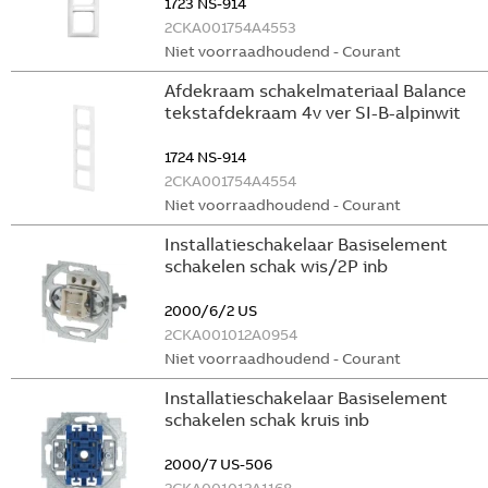
1723 NS-914
2CKA001754A4553
Niet voorraadhoudend - Courant
Afdekraam schakelmateriaal Balance
tekstafdekraam 4v ver SI-B-alpinwit
1724 NS-914
2CKA001754A4554
Niet voorraadhoudend - Courant
Installatieschakelaar Basiselement
schakelen schak wis/2P inb
2000/6/2 US
2CKA001012A0954
Niet voorraadhoudend - Courant
Installatieschakelaar Basiselement
schakelen schak kruis inb
2000/7 US-506