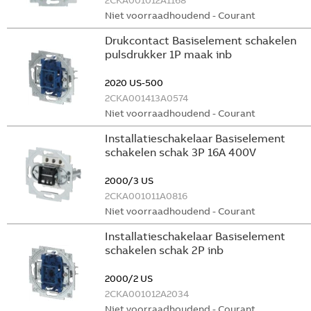
2CKA001012A1168
Niet voorraadhoudend - Courant
Drukcontact Basiselement schakelen
pulsdrukker 1P maak inb
2020 US-500
2CKA001413A0574
Niet voorraadhoudend - Courant
Installatieschakelaar Basiselement
schakelen schak 3P 16A 400V
2000/3 US
2CKA001011A0816
Niet voorraadhoudend - Courant
Installatieschakelaar Basiselement
schakelen schak 2P inb
2000/2 US
2CKA001012A2034
Niet voorraadhoudend - Courant