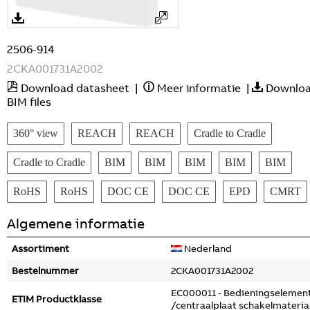
2506-914
2CKA001731A2002
Download datasheet
|
Meer informatie
|
Downlo
BIM files
360° view
REACH
REACH
Cradle to Cradle
Cradle to Cradle
BIM
BIM
BIM
BIM
BIM
RoHS
RoHS
DOC CE
DOC CE
EPD
CMRT
Algemene informatie
Assortiment
Nederland
Bestelnummer
2CKA001731A2002
EC000011 - Bedieningselemen
ETIM Productklasse
/centraalplaat schakelmateria