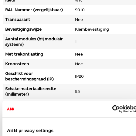
Kleur
Wit
RAL-Nummer (vergelijkbaar)
9010
Transparant
Nee
Bevestigingswijze
Klembevestiging
Aantal modules (bij modulair
1
systeem)
Met trekontlasting
Nee
Kroonsteen
Nee
Geschikt voor
IP20
beschermingsgraad (IP)
Schakelmateriaalbreedte
55
(millimeter)
Schakelmateriaalhoogte
55
(millimeter)
Schakelmateriaaldiepte
8
(millimeter)
ABB privacy settings
Uitvoerrichting
Recht