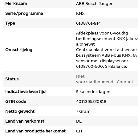
Merknaam
ABB Busch-Jaeger
Serie/programma
KNX
Type
6108/61-914
Afdekplaat voor 6-voudig
bedieningselement KNX jaloez
alpinewit
Omschrijving
Centraalplaat voor tastsensor
bussysteem ABB i-bus KNX, 6v
sensor met displaysensor
6108/60-500, SI-Balance.
Niet
Status
voorraadhoudend - Courant
Indicatieve levertijd
5 kalenderdagen
GTIN code
4011395220818
Netto gewicht
7 Gram
Land van herkomst
DE
Land van productie herkomst
CH