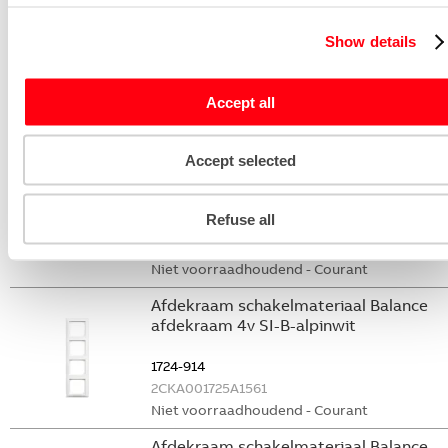
Afdekraam schakelmateriaal Balance
Show details
afdekraam 2v SI-B-alpinwit
1722-914
Accept all
2CKA001725A1558
Niet voorraadhoudend - Courant
Accept selected
Afdekraam schakelmateriaal Balance
afdekraam 3v SI-B-alpinwit
Refuse all
1723-914
2CKA001725A1560
Niet voorraadhoudend - Courant
Afdekraam schakelmateriaal Balance
afdekraam 4v SI-B-alpinwit
1724-914
2CKA001725A1561
Niet voorraadhoudend - Courant
Afdekraam schakelmateriaal Balance