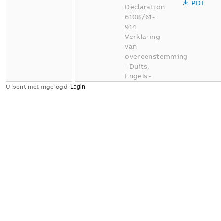
PDF
Declaration
6108/61-
914
Verklaring
van
overeenstemming
-
Duits,
Engels
-
2026-04-07
U bent niet ingelogd
-
0,16 MB
Conflict
Minerals
XLSX
Reporting
Template
Samenvatting:
Geen
samenvatting
XLSX
beschikbaar
Verklaring
van
overeenstemming