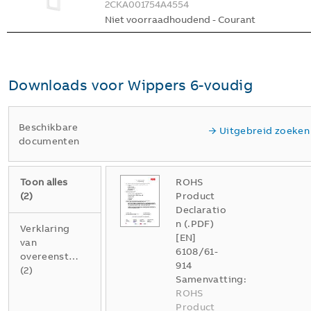
2CKA001754A4554
Niet voorraadhoudend - Courant
Downloads voor
Wippers 6-voudig
Beschikbare
Uitgebreid zoeken
documenten
Toon alles
ROHS
(
2
)
Product
Declaratio
n (.PDF)
Verklaring
[EN]
van
6108/61-
overeenstemming
914
(
2
)
Samenvatting:
ROHS
Product