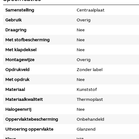
Samenstelling
Centraalplaat
Gebruik
Overig
Draagring
Nee
Met stofbescherming
Nee
Met klapdeksel
Nee
Montagewijze
Overig
Opdrukveld
Zonder label
Met opdruk
Nee
Materiaal
Kunststof
Materiaalkwaliteit
Thermoplast
Halogeenvrij
Nee
Oppervlaktebescherming
Onbehandeld
Uitvoering oppervlakte
Glanzend