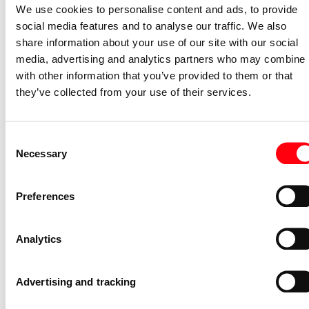
We use cookies to personalise content and ads, to provide
Incl. connectoren
Nee
social media features and to analyse our traffic. We also
Geschikt voor aantal
share information about your use of our site with our social
1
connectoren
media, advertising and analytics partners who may combine i
Bussen afgeschermd
Nee
with other information that you’ve provided to them or that
they’ve collected from your use of their services.
Afgeschermde behuizing
Nee
Met verlichting
Nee
Consent
Slagvastheid
IK00
Necessary
Selection
Antibacteriële behandeling
Nee
Preferences
Gerelateerde artikelen
Afdekraam schakelmateriaal Balance
Analytics
afdekraam 1v SI-B-alpinwit
1721-914
Advertising and tracking
2CKA001725A1555
Niet voorraadhoudend - Courant