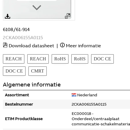
6108/61-914
2CKA006155A0115
Download datasheet
|
Meer informatie
REACH
REACH
RoHS
RoHS
DOC CE
DOC CE
CMRT
Algemene informatie
Assortiment
Nederland
Bestelnummer
2CKA006155A0115
EC000018 -
ETIM Productklasse
Onderdeel/centraalplaat
communicatie-schakelmateria