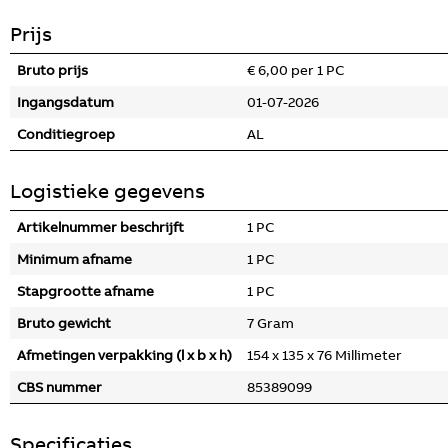
Prijs
Bruto prijs
€ 6,00 per 1 PC
Ingangsdatum
01-07-2026
Conditiegroep
AL
Logistieke gegevens
Artikelnummer beschrijft
1 PC
Minimum afname
1 PC
Stapgrootte afname
1 PC
Bruto gewicht
7 Gram
Afmetingen verpakking (l x b x h)
154 x 135 x 76 Millimeter
CBS nummer
85389099
Specificaties