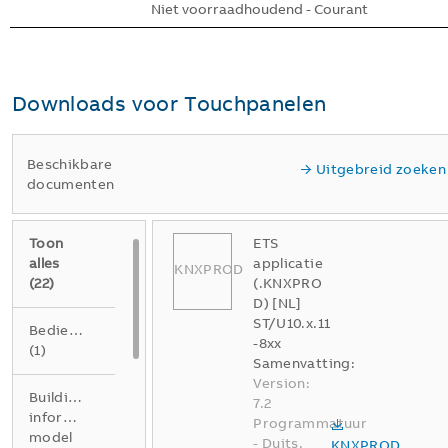
Niet voorraadhoudend - Courant
Downloads voor
Touchpanelen
Beschikbare
Uitgebreid zoeken
documenten
Toon
ETS
alles
applicatie
KNXPROD
(
22
)
(.KNXPRO
D) [NL]
ST/U10.x.11
Bedieningshandleiding
-8xx
(
1
)
Samenvatting:
Version:
Building
7.2
information
Programmatuur
model
-
Duits,
KNXPROD