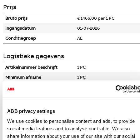
Prijs
Bruto prijs
€ 1466,00 per 1 PC
Ingangsdatum
01-07-2026
Conditiegroep
AL
Logistieke gegevens
Artikelnummer beschrijft
1 PC
Minimum afname
1 PC
Stapgrootte afname
1 PC
Bruto gewicht
953 Gram
Afmetingen verpakking (l x b x h)
292 x 239 x 37 Millimeter
ABB privacy settings
CBS nummer
85177900
We use cookies to personalise content and ads, to provide
social media features and to analyse our traffic. We also
Specificaties
share information about your use of our site with our social