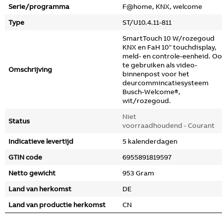
Serie/programma
F@home, KNX, welcome
Type
ST/U10.4.11-811
SmartTouch 10 W/rozegoud
KNX en FaH 10" touchdisplay,
meld- en controle-eenheid. O
te gebruiken als video-
Omschrijving
binnenpost voor het
deurcommincatiesysteem
Busch-Welcome®,
wit/rozegoud.
Niet
Status
voorraadhoudend - Courant
Indicatieve levertijd
5 kalenderdagen
GTIN code
6955891819597
Netto gewicht
953 Gram
Land van herkomst
DE
Land van productie herkomst
CN