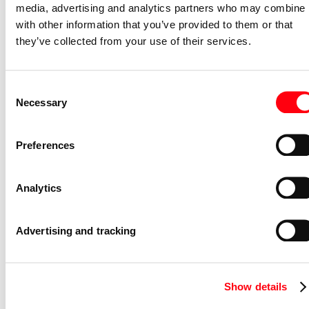
media, advertising and analytics partners who may combine i
Bussysteem KNX
Ja
with other information that you’ve provided to them or that
Model
Meld- en bedieningstableau
they’ve collected from your use of their services.
Montagewijze
Inbouw (stucwerk)
Andere bussystemen
free@home
Consent
Display
Necessary
Overig
Selection
Busaansluiting incl.
Ja
Preferences
Materiaalkwaliteit
Thermoplast
Kleur
Overig
Analytics
RAL-Nummer (vergelijkbaar)
9016
Beschermingsgraad (IP)
IP20
Advertising and tracking
Gerelateerde artikelen
Voedingseenheid bussysteem KNX KNX
Show details
Smarthome netvoeding 24VDC/2500m