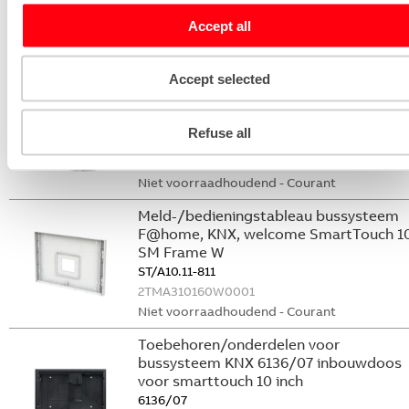
CP-D24/2.5
Accept all
2CDG120037R0011
Niet voorraadhoudend - Courant
Accept selected
Temperatuursonde F@home FaH
temperatuurvoeler NTC 10 kohm 4m
Refuse all
6226/T
2CKA006220A0720
Niet voorraadhoudend - Courant
Meld-/bedieningstableau bussysteem
F@home, KNX, welcome SmartTouch 1
SM Frame W
ST/A10.11-811
2TMA310160W0001
Niet voorraadhoudend - Courant
Toebehoren/onderdelen voor
bussysteem KNX 6136/07 inbouwdoos
voor smarttouch 10 inch
6136/07