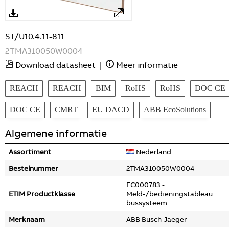
ST/U10.4.11-811
2TMA310050W0004
Download datasheet
|
Meer informatie
REACH
REACH
BIM
RoHS
RoHS
DOC CE
DOC CE
CMRT
EU DACD
ABB EcoSolutions
Algemene informatie
Assortiment
Nederland
Bestelnummer
2TMA310050W0004
EC000783 -
ETIM Productklasse
Meld-/bedieningstableau
bussysteem
Merknaam
ABB Busch-Jaeger