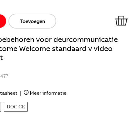
Toevoegen
ebehoren voor deurcommunicatie
come Welcome standaard v video
t
477
tasheet
|
Meer informatie
DOC CE