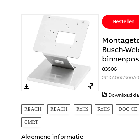
Bestellen
Montageto
Busch-Wel
binnenpos
83506
2CKA008300A0
Download da
REACH
REACH
RoHS
RoHS
DOC CE
CMRT
Algemene informatie