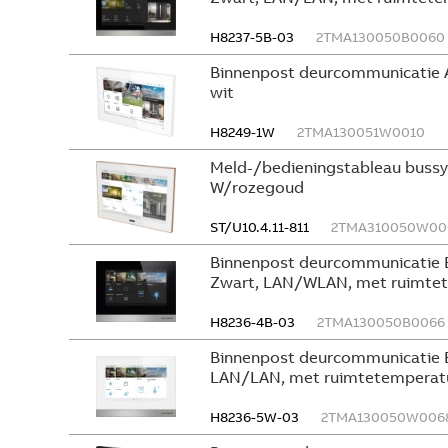
H8237-5B-03
2TMA130050B0060
Binnenpost deurcommunicatie 
wit
H8249-1W
2TMA130051W0010
Meld-/bedieningstableau bus
W/rozegoud
ST/U10.4.11-811
2TMA310050W00
Binnenpost deurcommunicatie 
Zwart, LAN/WLAN, met ruimtete
H8236-4B-03
2TMA130050B0066
Binnenpost deurcommunicatie 
LAN/LAN, met ruimtetemperatuu
H8236-5W-03
2TMA130050W006