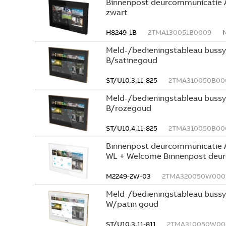
Binnenpost deurcommunicatie 
zwart
H8249-1B
2TMA130051B0009
Meld-/bedieningstableau bus
B/satinegoud
ST/U10.3.11-825
2TMA310050B00
Meld-/bedieningstableau bus
B/rozegoud
ST/U10.4.11-825
2TMA310050B00
Binnenpost deurcommunicatie 
WL + Welcome Binnenpost deur
M2249-2W-03
2TMA320050W000
Meld-/bedieningstableau bus
W/patin goud
ST/U10.3.11-811
2TMA310050W00