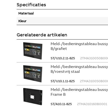
Specificaties
Materiaal
Kleur
Gerelateerde artikelen
Meld-/bedieningstableau bus
B/grafiet
ST/U10.2.11-825
2TMA310050B00
Meld-/bedieningstableau bus
B/roestvrij staal
ST/U10.1.11-825
2TMA310050B00
Meld-/bedieningstableau bus
Frame B
ST/A10.11-825
2TMA310160B0001