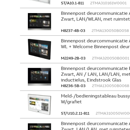
ST/A10.1-811
2TMA310161W0001
Binnenpost deurcommunicatie 
Zwart, LAN/WLAN, met ruimtete
H8237-4B-03
2TMA130050B0058
Binnenpost deurcommunicatie 
WL + Welcome Binnenpost deu
M2249-2B-03
2TMA320050B0001
Binnenpost deurcommunicatie 
Zwart, AN / LAN, LAN/LAN, met
inductielus, Eindstrook Glas
H8236-5B-03
2TMA130050B0068
Meld-/bedieningstableau bus
W/grafiet
ST/U10.2.11-811
2TMA310050W00
Binnenpost deurcommunicatie 
Zwart, LAN/LAN, met ruimtetem