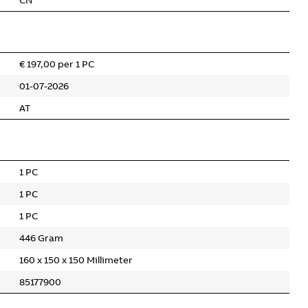
CN
€ 197,00 per 1 PC
01-07-2026
AT
1 PC
1 PC
1 PC
446 Gram
160 x 150 x 150 Millimeter
85177900