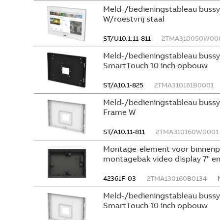
Meld-/bedieningstableau bus
W/roestvrij staal
ST/U10.1.11-811
2TMA310050W00
Meld-/bedieningstableau buss
SmartTouch 10 inch opbouw
ST/A10.1-825
2TMA310161B0001
Meld-/bedieningstableau bus
Frame W
ST/A10.11-811
2TMA310160W0001
Montage-element voor binnen
montagebak video display 7" e
42361F-03
2TMA130160B0134
Meld-/bedieningstableau buss
SmartTouch 10 inch opbouw