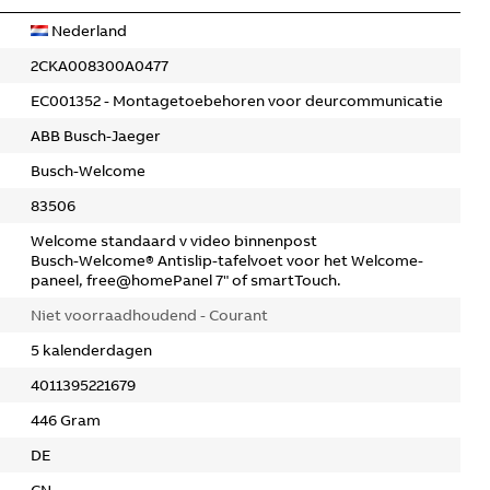
Nederland
2CKA008300A0477
EC001352 - Montagetoebehoren voor deurcommunicatie
ABB Busch-Jaeger
Busch-Welcome
83506
Welcome standaard v video binnenpost
Busch-Welcome® Antislip-tafelvoet voor het Welcome-
paneel, free@homePanel 7" of smartTouch.
Niet voorraadhoudend - Courant
5 kalenderdagen
4011395221679
446 Gram
DE