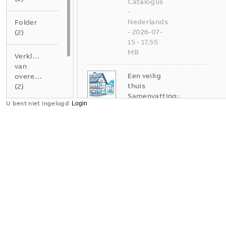
Catalogus
-
Nederlands
Folder
-
2026-07-
(
2
)
15
-
17,55
MB
Verklaring
van
Een veilig
overeenstemming
thuis
(
2
)
Samenvatting:
U bent niet ingelogd
Whitepaper
White
for
paper
consumers
(
2
)
about
consumer
PDF
units in the
Netherlands
White
paper
-
Nederlands
-
2017-01-
31
-
0,96