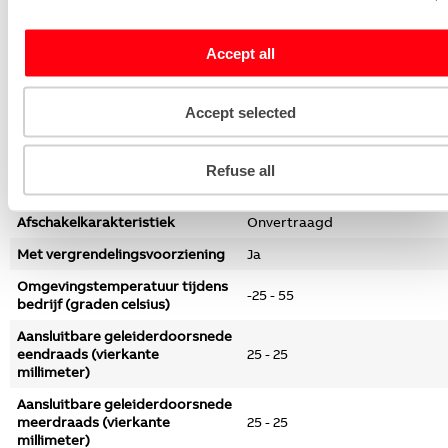
Nom. stoothoudspanning
4
(Uimp) (kilovolt)
Accept all
Nom. afschakelvermogen
6
volgens EN 61009 (kiloampère)
Accept selected
Nom.
kortsluitafschakelvermogen Icn
6
volgens EN 61009-1 (kiloampère)
Refuse all
Beschermingsgraad (IP)
IP20
Afschakelkarakteristiek
Onvertraagd
Met vergrendelingsvoorziening
Ja
Omgevingstemperatuur tijdens
-25 - 55
bedrijf (graden celsius)
Aansluitbare geleiderdoorsnede
eendraads (vierkante
25 - 25
millimeter)
Aansluitbare geleiderdoorsnede
meerdraads (vierkante
25 - 25
millimeter)