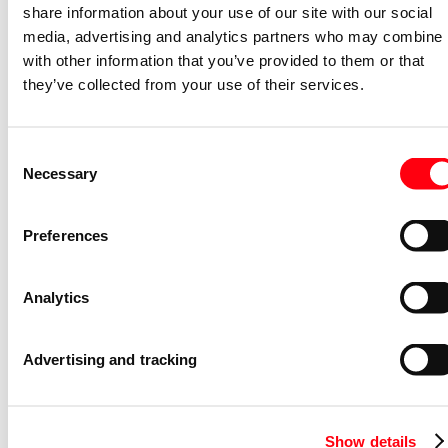
share information about your use of our site with our social
Type lekstroom
A
media, advertising and analytics partners who may combine i
Energiebegrenzingsklasse
3
with other information that you’ve provided to them or that
Nom. afschakelvermogen IEC
they’ve collected from your use of their services.
6
60947-2 (kiloampère)
Frequentie
50/60 Hz
Consent
Uitschakelkarakteristiek
C
Necessary
Selection
Meeschakelende nul
Ja
Vervuilingsgraad
2
Preferences
Inbouwdiepte (millimeter)
73
Spanningstype
AC
Analytics
Stootstroomvastheid
250
(kiloampère)
Advertising and tracking
Breedte in module-eenheden
2
High-immunity uitvoering
Nee
Nom. isolatiespanning Ui (volt)
500
Show details