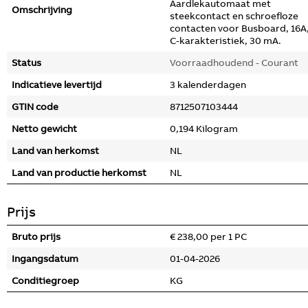
Aardlekautomaat met
Omschrijving
steekcontact en schroefloze
contacten voor Busboard, 16A
C-karakteristiek, 30 mA.
Status
Voorraadhoudend - Courant
Indicatieve levertijd
3 kalenderdagen
GTIN code
8712507103444
Netto gewicht
0,194 Kilogram
Land van herkomst
NL
Land van productie herkomst
NL
Prijs
Bruto prijs
€ 238,00 per 1 PC
Ingangsdatum
01-04-2026
Conditiegroep
KG