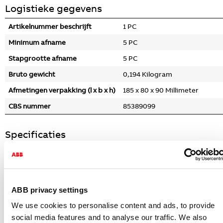
Logistieke gegevens
Artikelnummer beschrijft
1 PC
Minimum afname
5 PC
Stapgrootte afname
5 PC
Bruto gewicht
0,194 Kilogram
Afmetingen verpakking (l x b x h)
185 x 80 x 90 Millimeter
CBS nummer
85389099
Specificaties
Aantal polen (totaal)
2
Aantal beveiligde polen
1
Nom. (meet)spanning (volt)
230
ABB privacy settings
Nom. (meet)stroom (ampère)
16
We use cookies to personalise content and ads, to provide
Nom. foutstroom (ampère)
0.03
social media features and to analyse our traffic. We also