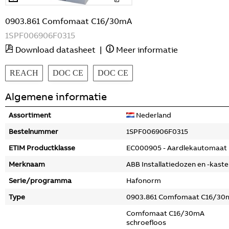
0903.861 Comfomaat C16/30mA
1SPF006906F0315
Download datasheet
|
Meer informatie
REACH
DOC CE
DOC CE
Algemene informatie
Assortiment
Nederland
Bestelnummer
1SPF006906F0315
ETIM Productklasse
EC000905 - Aardlekautomaat
Merknaam
ABB Installatiedozen en -kast
Serie/programma
Hafonorm
Type
0903.861 Comfomaat C16/30
Comfomaat C16/30mA
schroefloos