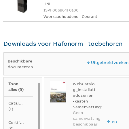
HNL
1SPF006964F0100
Voorraadhoudend - Courant
Downloads voor
Hafonorm - toebehoren
Beschikbare
Uitgebreid zoeken
documenten
Toon
WebCatalo
alles
(
9
)
g_Installati
edozen en
-kasten
Catalogus
Samenvatting:
(
1
)
Geen
samenvatting
PDF
Certificaat
beschikbaar
(
2
)