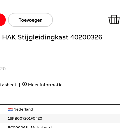
Toevoegen
 HAK Stijgleidingkast 40200326
420
tasheet
|
Meer informatie
Nederland
1SPB007201F0420
EC000068 - Meterbord