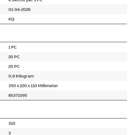
01-04-2026
KQ
1 PC
20 PC
20 PC
0,9 Kilogram
350 x 220 x 110 Millimeter
85371095
310
3