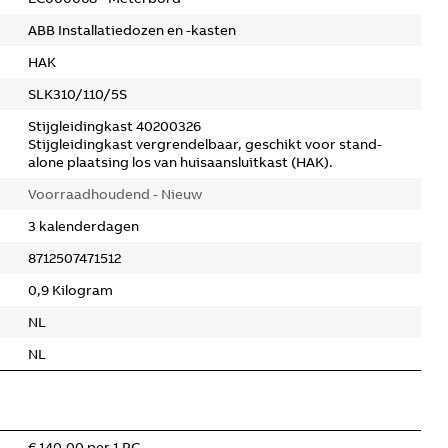
ABB Installatiedozen en -kasten
HAK
SLK310/110/5S
Stijgleidingkast 40200326
Stijgleidingkast vergrendelbaar, geschikt voor stand-
alone plaatsing los van huisaansluitkast (HAK).
Voorraadhoudend - Nieuw
3 kalenderdagen
8712507471512
0,9 Kilogram
NL
NL
€ 140,00 per 1 PC