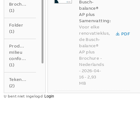
Busch-
Brochure
balance®
(
1
)
AP plus
Samenvatting:
Folder
Voor elke
(
1
)
renovatieklus,
PDF
de Busch-
balance®
Product
AP plus
milieu
Brochure
-
conformiteitsverklaring
Nederlands
(
1
)
-
2026-04-
16
-
2,93
Tekening
MB
(
2
)
U bent niet ingelogd
Busch-
Verklaring
balance AP
van
Flyer
overeenstemming
Samenvatting:
(
3
)
Geen
samenvatting
PDF
beschikbaar