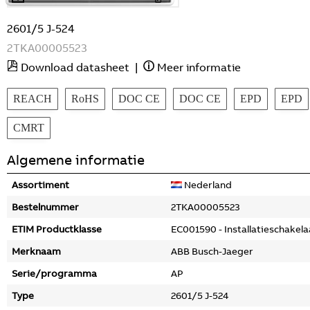
2601/5 J-524
2TKA00005523
Download datasheet
|
Meer informatie
REACH
RoHS
DOC CE
DOC CE
EPD
EPD
CMRT
Algemene informatie
Assortiment
Nederland
Bestelnummer
2TKA00005523
ETIM Productklasse
EC001590 - Installatieschakela
Merknaam
ABB Busch-Jaeger
Serie/programma
AP
Type
2601/5 J-524