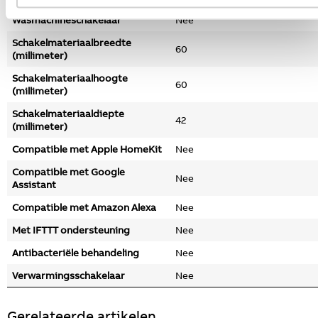
Wasmachineschakelaar
Nee
Schakelmateriaalbreedte
60
(millimeter)
Schakelmateriaalhoogte
60
(millimeter)
Schakelmateriaaldiepte
42
(millimeter)
Compatible met Apple HomeKit
Nee
Compatible met Google
Nee
Assistant
Compatible met Amazon Alexa
Nee
Met IFTTT ondersteuning
Nee
Antibacteriële behandeling
Nee
Verwarmingsschakelaar
Nee
Gerelateerde artikelen