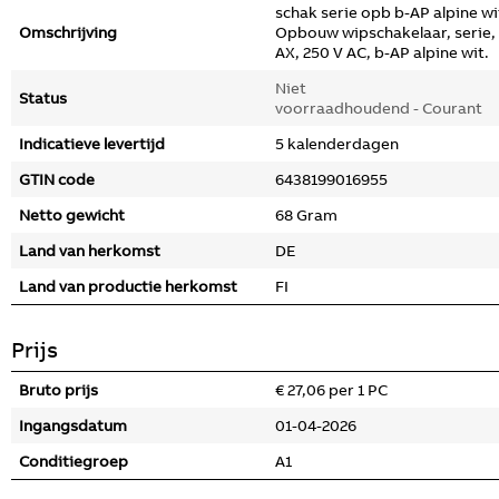
schak serie opb b-AP alpine wi
Omschrijving
Opbouw wipschakelaar, serie,
AX, 250 V AC, b-AP alpine wit.
Niet
Status
voorraadhoudend - Courant
Indicatieve levertijd
5 kalenderdagen
GTIN code
6438199016955
Netto gewicht
68 Gram
Land van herkomst
DE
Land van productie herkomst
FI
Prijs
Bruto prijs
€ 27,06 per 1 PC
Ingangsdatum
01-04-2026
Conditiegroep
A1