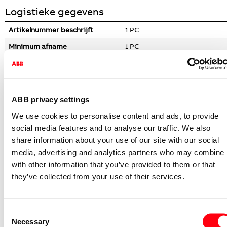
Logistieke gegevens
Artikelnummer beschrijft
1 PC
Minimum afname
1 PC
Stapgrootte afname
1 PC
Bruto gewicht
68 Gram
Afmetingen verpakking (l x b x h)
270 x 180 x 125 Millimeter
ABB privacy settings
CBS nummer
85365080
We use cookies to personalise content and ads, to provide
social media features and to analyse our traffic. We also
Specificaties
share information about your use of our site with our social
media, advertising and analytics partners who may combine i
Bedieningswijze
Wip/drukker
with other information that you’ve provided to them or that
Basiselement met complete
they’ve collected from your use of their services.
Samenstelling
behuizing
Aantal wippen
2
Consent
Montagewijze
Opbouw
Necessary
Selection