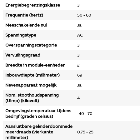
Energiebegrenzingsklasse
3
Frequentie (hertz)
50 - 60
Meeschakelende nul
Ja
Spanningstype
AC
Overspanningscategorie
3
Vervuilingsgraad
3
Breedte in module-eenheden
2
Inbouwdiepte (millimeter)
69
Nevenapparaat mogelijk
Ja
Nom. stoothoudspanning
4
(Uimp) (kilovolt)
Omgevingstemperatuur tijdens
-40 - 70
bedrijf (graden celsius)
Aansluitbare geleiderdoorsnede
meerdraads (vierkante
0.75 - 25
millimeter)