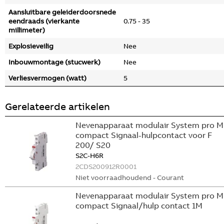
Aansluitbare geleiderdoorsnede
eendraads (vierkante
0.75 - 35
millimeter)
Explosieveilig
Nee
Inbouwmontage (stucwerk)
Nee
Verliesvermogen (watt)
5
Gerelateerde artikelen
Nevenapparaat modulair System pro M
compact Signaal-hulpcontact voor F
200/ S20
S2C-H6R
2CDS200912R0001
Niet voorraadhoudend - Courant
Nevenapparaat modulair System pro M
compact Signaal/hulp contact 1M