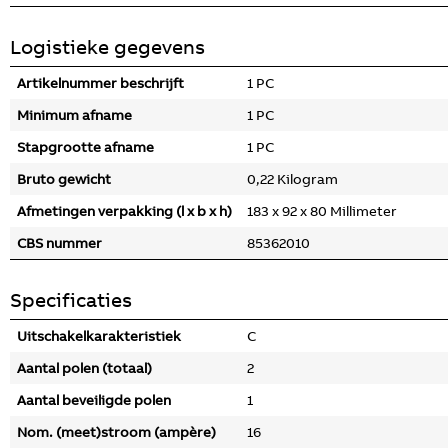
Logistieke gegevens
Artikelnummer beschrijft
1 PC
Minimum afname
1 PC
Stapgrootte afname
1 PC
Bruto gewicht
0,22 Kilogram
Afmetingen verpakking (l x b x h)
183 x 92 x 80 Millimeter
CBS nummer
85362010
Specificaties
Uitschakelkarakteristiek
C
Aantal polen (totaal)
2
Aantal beveiligde polen
1
Nom. (meet)stroom (ampère)
16