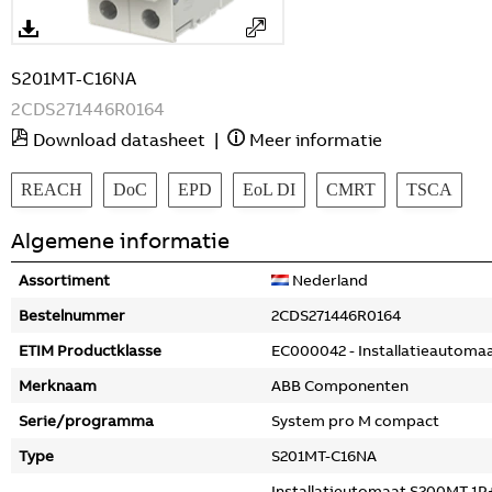
S201MT-C16NA
2CDS271446R0164
Download datasheet
|
Meer informatie
REACH
DoC
EPD
EoL DI
CMRT
TSCA
Algemene informatie
Assortiment
Nederland
Bestelnummer
2CDS271446R0164
ETIM Productklasse
EC000042 - Installatieautoma
Merknaam
ABB Componenten
Serie/programma
System pro M compact
Type
S201MT-C16NA
Installatieutomaat S200MT 1P