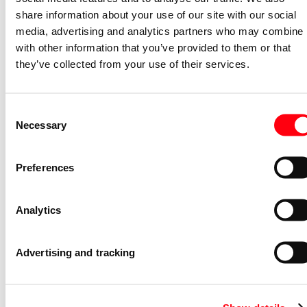
2CDS200946R0002
share information about your use of our site with our social
Niet voorraadhoudend - Courant
media, advertising and analytics partners who may combine i
Nevenapparaat modulair System pro M
with other information that you’ve provided to them or that
compact S2C-H10 Bottom-fitting
they’ve collected from your use of their services.
auxiliary contact
S2C-H10
2CDS200970R0032
Consent
Niet voorraadhoudend - Courant
Necessary
Selection
Stroommeettransformator System pro
M compact CMS sensor 40A TRMS
Preferences
CMS-101PS
2CCA880101R0001
Niet voorraadhoudend - Courant
Analytics
Bedieningsknop voor
vermogensschakelaar System pro M
Advertising and tracking
compact Through the door operator
S2C-DH
GHS2001901R0003
Niet voorraadhoudend - Courant