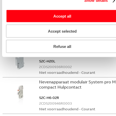
Show details
Stroommeettransformator System pro
M compact CMS sensor 20A TRMS
Accept all
CMS-102PS
2CCA880102R0001
Accept selected
Niet voorraadhoudend - Courant
Nevenapparaat modulair System pro M
Refuse all
compact Hulpcontact 2M
S2C-H20L
2CDS200936R0002
Niet voorraadhoudend - Courant
Nevenapparaat modulair System pro M
compact Hulpcontact
S2C-H6-02R
2CDS200946R0003
Niet voorraadhoudend - Courant