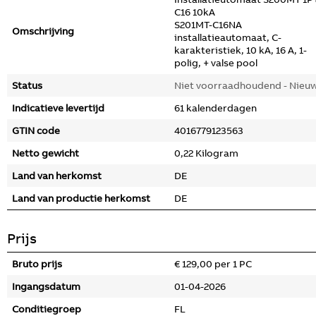
C16 10kA
S201MT-C16NA
Omschrijving
installatieautomaat, C-
karakteristiek, 10 kA, 16 A, 1-
polig, + valse pool
Status
Niet voorraadhoudend - Nieu
Indicatieve levertijd
61 kalenderdagen
GTIN code
4016779123563
Netto gewicht
0,22 Kilogram
Land van herkomst
DE
Land van productie herkomst
DE
Prijs
Bruto prijs
€ 129,00 per 1 PC
Ingangsdatum
01-04-2026
Conditiegroep
FL