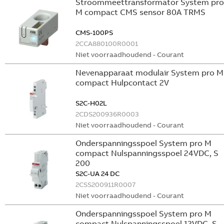
Stroommeettransformator System pro
M compact CMS sensor 80A TRMS
CMS-100PS
2CCA880100R0001
Niet voorraadhoudend - Courant
Nevenapparaat modulair System pro M
compact Hulpcontact 2V
S2C-H02L
2CDS200936R0003
Niet voorraadhoudend - Courant
Onderspanningsspoel System pro M
compact Nulspanningsspoel 24VDC, S
200
S2C-UA 24 DC
2CSS200911R0007
Niet voorraadhoudend - Courant
Onderspanningsspoel System pro M
compact Nulspanningsspoel 12VDC, S