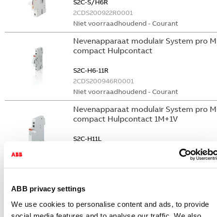
S2C-S/H6R
2CDS200922R0001
Niet voorraadhoudend - Courant
Nevenapparaat modulair System pro M
compact Hulpcontact
S2C-H6-11R
2CDS200946R0001
Niet voorraadhoudend - Courant
Nevenapparaat modulair System pro M
compact Hulpcontact 1M+1V
S2C-H11L
2CDS200936R0001
Niet voorraadhoudend - Courant
Nevenapparaat modulair System pro M
compact Hulpcontact aan de rechterzij
ABB privacy settings
2NO
We use cookies to personalise content and ads, to provide
S2C-H6-20R
social media features and to analyse our traffic. We also