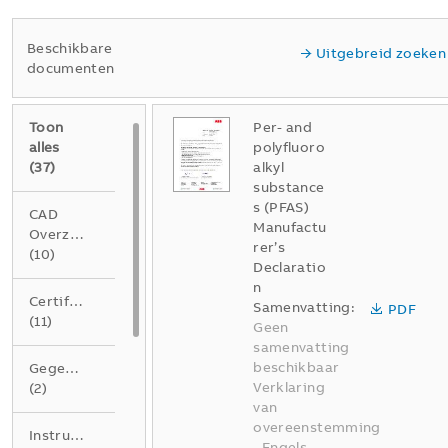
Beschikbare
Uitgebreid zoeken
documenten
Toon
Per- and
alles
polyfluoro
(
37
)
alkyl
substance
s (PFAS)
CAD
Manufactu
Overzichtstekening
rer’s
(
10
)
Declaratio
n
Certificaat
Samenvatting:
PDF
(
11
)
Geen
samenvatting
beschikbaar
Gegevensblad
Verklaring
(
2
)
van
overeenstemming
Instructie
-
Engels
-