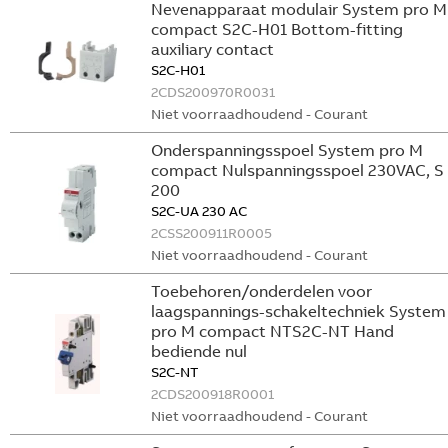
Nevenapparaat modulair System pro M
compact S2C-H01 Bottom-fitting
auxiliary contact
S2C-H01
2CDS200970R0031
Niet voorraadhoudend - Courant
Onderspanningsspoel System pro M
compact Nulspanningsspoel 230VAC, S
200
S2C-UA 230 AC
2CSS200911R0005
Niet voorraadhoudend - Courant
Toebehoren/onderdelen voor
laagspannings-schakeltechniek System
pro M compact NTS2C-NT Hand
bediende nul
S2C-NT
2CDS200918R0001
Niet voorraadhoudend - Courant