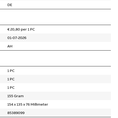
DE
€ 20,80 per 1 PC
01-07-2026
AH
1 PC
1 PC
1 PC
155 Gram
154 x 135 x 76 Millimeter
85389099