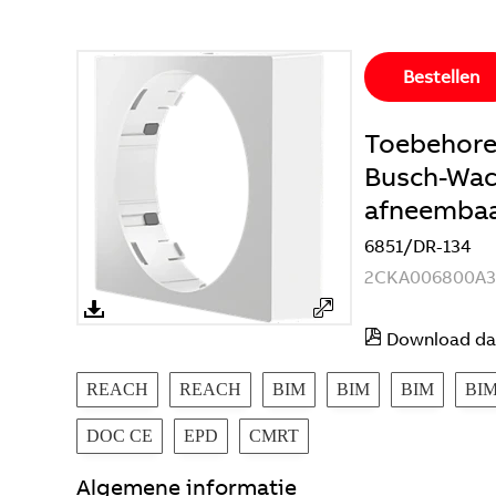
Bestellen
Toebehore
Busch-Wac
afneembaa
6851/DR-134
2CKA006800A3
Download da
REACH
REACH
BIM
BIM
BIM
BI
DOC CE
EPD
CMRT
Algemene informatie