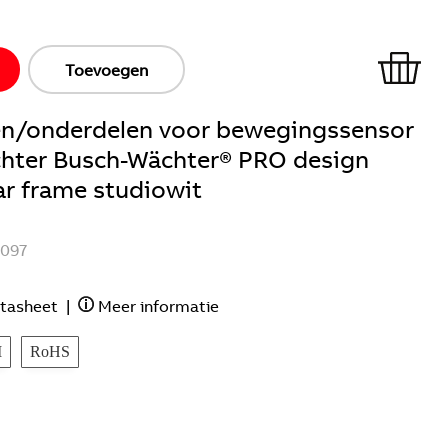
Toevoegen
n/onderdelen voor bewegingssensor
hter Busch-Wächter® PRO design
r frame studiowit
097
tasheet
|
Meer informatie
M
RoHS