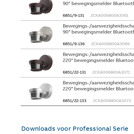
90° bewegingsmelder Bluetooth
6851/9-131
2CKA006800A3061
Bewegings-/aanwezigheidsscha
90° bewegingsmelder Bluetooth 
6851/9-136
2CKA006800A3069
Bewegings-/aanwezigheidsscha
220° bewegingsmelder Bluetoot
6851/22-131
2CKA006800A3071
Bewegings-/aanwezigheidsscha
220° bewegingsmelder Bluetoot
6851/22-133
2CKA006800A3073
Downloads voor
Professional Serie