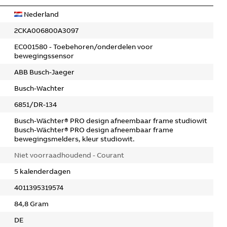
Nederland
2CKA006800A3097
EC001580 - Toebehoren/onderdelen voor
bewegingssensor
ABB Busch-Jaeger
Busch-Wachter
6851/DR-134
Busch-Wächter® PRO design afneembaar frame studiowit
Busch-Wächter® PRO design afneembaar frame
bewegingsmelders, kleur studiowit.
Niet voorraadhoudend - Courant
5 kalenderdagen
4011395319574
84,8 Gram
DE