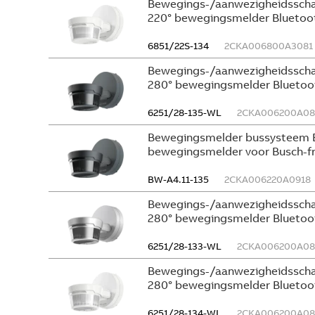
Bewegings-/aanwezigheidsscha
220° bewegingsmelder Bluetoot
6851/22S-134
2CKA006800A3081
Bewegings-/aanwezigheidsscha
280° bewegingsmelder Bluetoot
6251/28-135-WL
2CKA006200A08
Bewegingsmelder bussysteem B
bewegingsmelder voor Busch-f
BW-A4.11-135
2CKA006220A0918
Bewegings-/aanwezigheidsscha
280° bewegingsmelder Bluetoot
6251/28-133-WL
2CKA006200A08
Bewegings-/aanwezigheidsscha
280° bewegingsmelder Bluetoo
6251/28-134-WL
2CKA006200A08