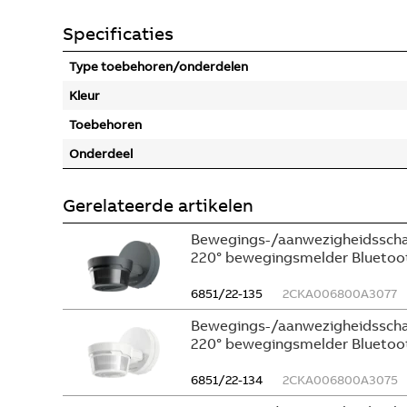
Specificaties
Type toebehoren/onderdelen
Kleur
Toebehoren
Onderdeel
Gerelateerde artikelen
Bewegings-/aanwezigheidsscha
220° bewegingsmelder Bluetoot
6851/22-135
2CKA006800A3077
Bewegings-/aanwezigheidsscha
220° bewegingsmelder Bluetoot
6851/22-134
2CKA006800A3075