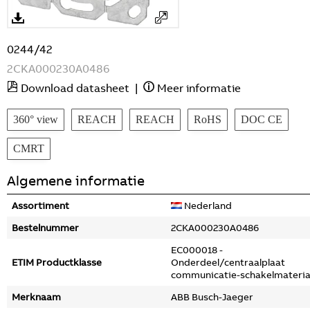
0244/42
2CKA000230A0486
Download datasheet
|
Meer informatie
360° view
REACH
REACH
RoHS
DOC CE
CMRT
Algemene informatie
Assortiment
Nederland
Bestelnummer
2CKA000230A0486
EC000018 -
ETIM Productklasse
Onderdeel/centraalplaat
communicatie-schakelmateria
Merknaam
ABB Busch-Jaeger