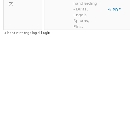
handleiding
(
2
)
-
Duits,
PDF
Engels,
Spaans,
Fins,
Frans,
U bent niet ingelogd
Italiaans,
Nederlands,
Noors,
Pools,
Russisch,
Zweeds,
Turks,
Chinees
-
2024-01-24
-
0,63 MB
QUICK
INSTALLATI
ON GUIDE
Samenvatting:
Geen