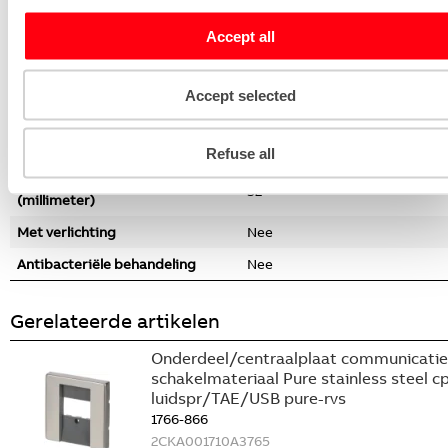
Uitvoerrichting
Recht
Incl. connectoren
Nee
Accept all
Geschikt voor aantal
4
connectoren
Accept selected
Bussen afgeschermd
Nee
Afgeschermde behuizing
Nee
Refuse all
Min. diepte van de inbouwdoos
32
(millimeter)
Met verlichting
Nee
Antibacteriële behandeling
Nee
Gerelateerde artikelen
Onderdeel/centraalplaat communicatie
schakelmateriaal Pure stainless steel cp
luidspr/TAE/USB pure-rvs
1766-866
2CKA001710A3765