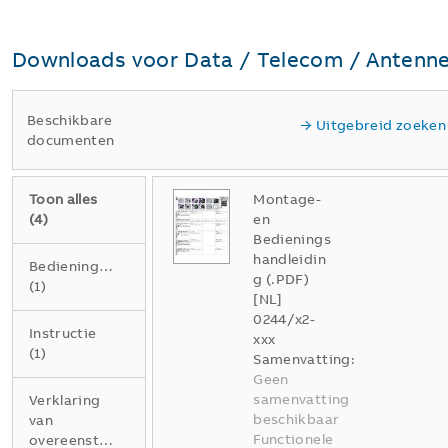
Downloads voor
Data / Telecom / Antenn
Beschikbare
Uitgebreid zoeken
documenten
Toon alles
Montage-
(
4
)
en
Bedienings
handleidin
Bedieningshandleiding
g (.PDF)
(
1
)
[NL]
0244/x2-
Instructie
xxx
(
1
)
Samenvatting:
Geen
samenvatting
Verklaring
beschikbaar
van
Functionele
overeenstemming