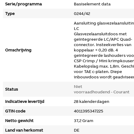
Serie/programma
Basiselement data
Type
0244/42
Aansluiting glasvezelaansluiti
LC
Glasvezelaansluitdoos met
geïntegreerde LC/APC Quad-
connector. Insteekverlies van
Omschrijving
koppelaar < 0,20 dB. 4
geïntegreerde lashouders voo
CSP Crimp / Mini krimpkousen
Kabelopslag max. 1,8m. Gesch
voor TAE c-platen. Diepe
inbouwdoos wordt geadvisee
Niet
Status
voorraadhoudend - Courant
Indicatieve levertijd
28 kalenderdagen
GTIN code
4011395347225
Netto gewicht
37,2 Gram
Land van herkomst
DE