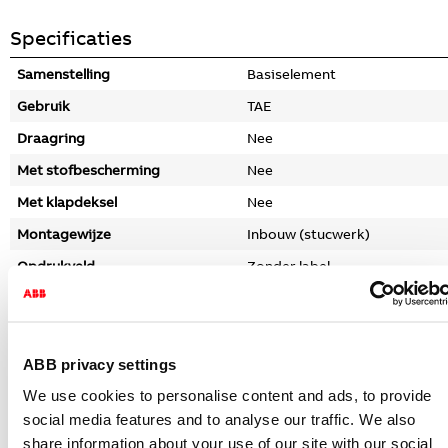
Specificaties
Samenstelling
Basiselement
Gebruik
TAE
Draagring
Nee
Met stofbescherming
Nee
Met klapdeksel
Nee
Montagewijze
Inbouw (stucwerk)
Opdrukveld
Zonder label
Met opdruk
Nee
Materiaal
Metaal
Materiaalkwaliteit
Overig
ABB privacy settings
Halogeenvrij
Nee
We use cookies to personalise content and ads, to provide
social media features and to analyse our traffic. We also
Oppervlaktebescherming
Gezand
share information about your use of our site with our social