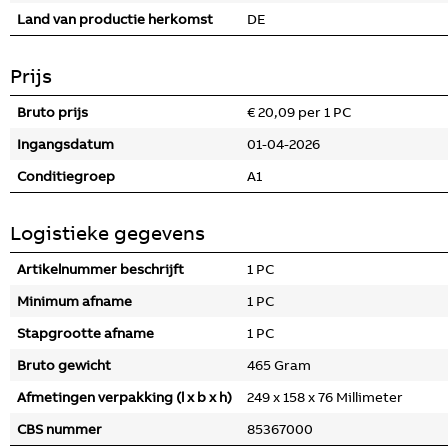
Land van productie herkomst
DE
Prijs
Bruto prijs
€ 20,09 per 1 PC
Ingangsdatum
01-04-2026
Conditiegroep
A1
Logistieke gegevens
Artikelnummer beschrijft
1 PC
Minimum afname
1 PC
Stapgrootte afname
1 PC
Bruto gewicht
465 Gram
Afmetingen verpakking (l x b x h)
249 x 158 x 76 Millimeter
CBS nummer
85367000