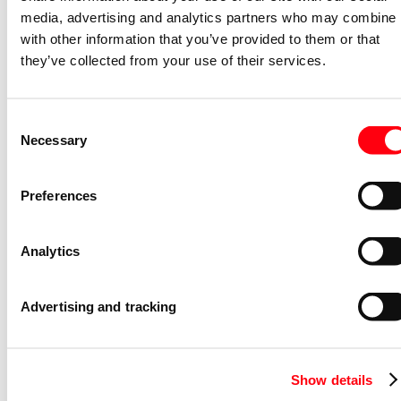
Uitvoering oppervlakte
Mat
media, advertising and analytics partners who may combine i
Kleur
Zilver
with other information that you’ve provided to them or that
they’ve collected from your use of their services.
Transparant
Nee
Bevestigingswijze
Bevestiging met schroef
Consent
Aantal modules (bij modulair
0
systeem)
Necessary
Selection
Met trekontlasting
Nee
Preferences
Kroonsteen
Nee
Geschikt voor
IP20
beschermingsgraad (IP)
Analytics
Schakelmateriaalbreedte
70
(millimeter)
Advertising and tracking
Schakelmateriaalhoogte
70
(millimeter)
Schakelmateriaaldiepte
48
(millimeter)
Show details