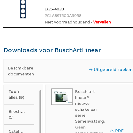
1725-4028
2CLA897500A3958
Niet voorraadhoudend -
Vervallen
Downloads voor
BuschArtLinear
Beschikbare
Uitgebreid zoeken
documenten
Toon
Busch-art
alles
(
9
)
linear®
nieuwe
schakelaar
Brochure
serie
(
1
)
Samenvatting:
Geen
PDF
Catalogus