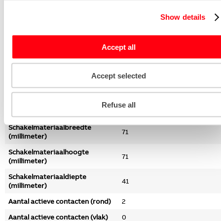
Met aan/uitschakelaar
Nee
Show details
Met doorlusvoorziening
Nee
Stekkerstand gedraaid
Nee
Accept all
Nom. stroom (ampère)
16
Nom. spanning (volt)
250
Accept selected
Geschikt voor
IP20
beschermingsgraad (IP)
Refuse all
Slagvastheid
IK03
Schakelmateriaalbreedte
71
(millimeter)
Schakelmateriaalhoogte
71
(millimeter)
Schakelmateriaaldiepte
41
(millimeter)
Aantal actieve contacten (rond)
2
Aantal actieve contacten (vlak)
0