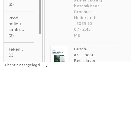
samenvatting
(
2
)
beschikbaar
Brochure
-
Nederlands
Product
-
2025-10-
milieu
07
-
2,45
conformiteitsverklaring
MB
(
2
)
Busch-
Tekening
art_linear_
(
1
)
Bestelover
U bent niet ingelogd
zicht
Verklaring
Samenvatting:
van
Geen
overeenstemming
samenvatting
(
3
)
PDF
beschikbaar
Catalogus
-
Nederlands
-
2025-10-
01
-
3,21
MB