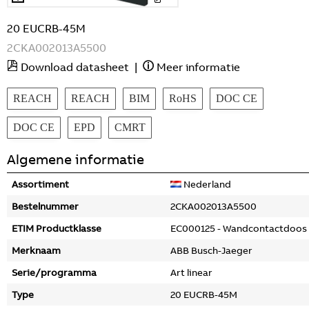
20 EUCRB-45M
2CKA002013A5500
Download datasheet
|
Meer informatie
REACH
REACH
BIM
RoHS
DOC CE
DOC CE
EPD
CMRT
Algemene informatie
Assortiment
Nederland
Bestelnummer
2CKA002013A5500
ETIM Productklasse
EC000125 - Wandcontactdoos
Merknaam
ABB Busch-Jaeger
Serie/programma
Art linear
Type
20 EUCRB-45M