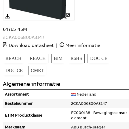
64765-45M
2CKA006800A3147
Download datasheet
|
Meer informatie
REACH
REACH
BIM
RoHS
DOC CE
DOC CE
CMRT
Algemene informatie
Assortiment
Nederland
Bestelnummer
2CKA006800A3147
EC000138 - Bewegingssensor-
ETIM Productklasse
element
Merknaam
ABB Busch-Jaeger