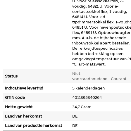
U. Voor relaissokkel flex, 2-
voudig, 64821 U. Voor e-
contactsokkel flex, 1-voudig,
64814 U. Voor led-
tipdimmersokkel flex, 1-voudi
64851 U. Voor nevenpostsokke
flex, 64891 U. Opbouwhoogte: 
mm. A.u.b. de bijbehorende
inbouwsokkel apart bestellen.
De reikwijdtespecificaties
hebben betrekking op een
omgevingstemperatuur van 2
°C. art-matzwart.
Niet
Status
voorraadhoudend - Courant
Indicatieve levertijd
5 kalenderdagen
GTIN code
4011395340264
Netto gewicht
34,7 Gram
Land van herkomst
DE
Land van productie herkomst
DE