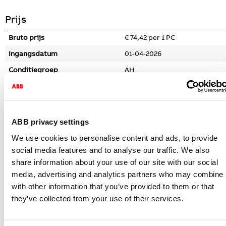
Prijs
Bruto prijs
€ 74,42 per 1 PC
Ingangsdatum
01-04-2026
Conditiegroep
AH
Logistieke gegevens
Artikelnummer beschrijft
1 PC
ABB privacy settings
Minimum afname
1 PC
We use cookies to personalise content and ads, to provide
Stapgrootte afname
1 PC
social media features and to analyse our traffic. We also
share information about your use of our site with our social
Bruto gewicht
34,7 Gram
media, advertising and analytics partners who may combine i
Afmetingen verpakking (l x b x h)
73 x 36 x 73 Millimeter
with other information that you’ve provided to them or that
CBS nummer
85365080
they’ve collected from your use of their services.
Specificaties