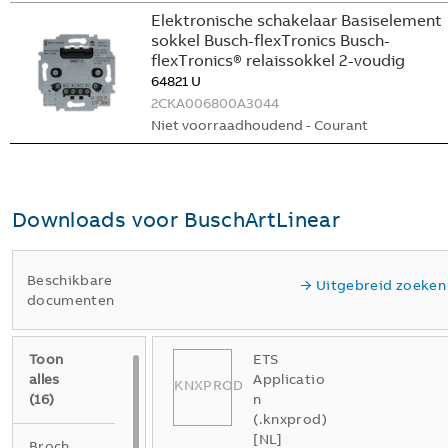
Elektronische schakelaar Basiselement
sokkel Busch-flexTronics Busch-
flexTronics® relaissokkel 2-voudig
64821 U
2CKA006800A3044
Niet voorraadhoudend - Courant
Downloads voor
BuschArtLinear
Beschikbare
Uitgebreid zoeken
documenten
Toon
ETS
alles
Applicatio
KNXPROD
(
16
)
n
(.knxprod)
[NL]
Brochure