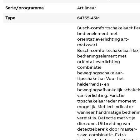
Serie/programma
Art linear
Type
64765-45M
Busch-comfortschakelaar® fle
bedienelement met
orientatieverlichting art-
matzwart
Busch-comfortschakelaar flex,
bedieningselement met
oriëntatieverlichting
Combinatie
bewegingsschakelaar-
tipschakelaar Voor het
helderheids- en
bewegingsafhankelijk schakel
van verlichting. Functie
tipschakelaar ieder moment
mogelijk. Met led-indicator
wanneer handmatige bedieni
vereist is. Detectie met vrije
dierzone. Uitbreiding van
detectiebereik door master-
slave-combinatie. Extra