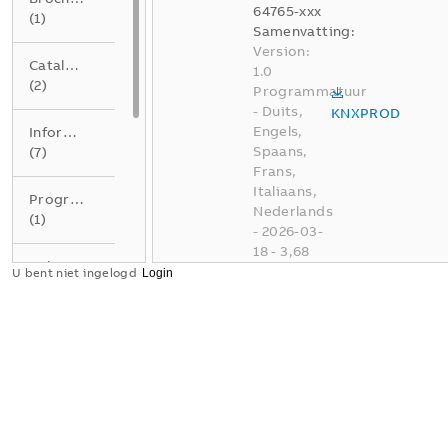
64765-xxx
(
1
)
Samenvatting:
Version:
Catalogus
1.0
(
2
)
Programmatuur
-
Duits,
KNXPROD
Engels,
Informatie
Spaans,
(
7
)
Frans,
Italiaans,
Programmatuur
Nederlands
(
1
)
-
2026-03-
18
-
3,68
Release
MB
U bent niet ingelogd
note
(
1
)
How-To
Tekening
Busch-
(
1
)
flexTronics
backup
maken en
Verklaring
herstellen
van
Samenvatting:
overeenstemming