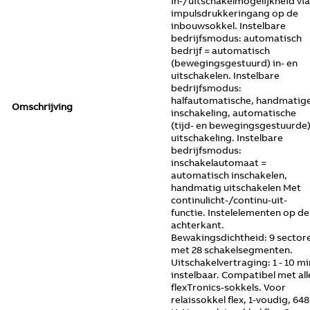
in-/uitschakelmogelijkheid via
impulsdrukkeringang op de
inbouwsokkel. Instelbare
bedrijfsmodus: automatisch
bedrijf = automatisch
(bewegingsgestuurd) in- en
uitschakelen. Instelbare
bedrijfsmodus:
halfautomatische, handmatig
Omschrijving
inschakeling, automatische
(tijd- en bewegingsgestuurde
uitschakeling. Instelbare
bedrijfsmodus:
inschakelautomaat =
automatisch inschakelen,
handmatig uitschakelen Met
continulicht-/continu-uit-
functie. Instelelementen op de
achterkant.
Bewakingsdichtheid: 9 sector
met 28 schakelsegmenten.
Uitschakelvertraging: 1 - 10 mi
instelbaar. Compatibel met all
flexTronics-sokkels. Voor
relaissokkel flex, 1-voudig, 648