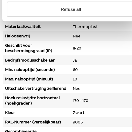
Trappenhuiscontroller
Nee
Refuse all
Materiaal
Kunststof
Materiaalkwaliteit
Thermoplast
Halogeenvrij
Nee
Geschikt voor
IP20
beschermingsgraad (IP)
Bedrijfsmodusschakelaar
Ja
Min. nalooptijd (seconde)
60
Max. nalooptijd (minuut)
10
Uitschakelvertraging zelflerend
Nee
Hoek reikwijdte horizontaal
170 - 170
(hoekgraden)
Kleur
Zwart
RAL-Nummer (vergelijkbaar)
9005
Gecombineerde