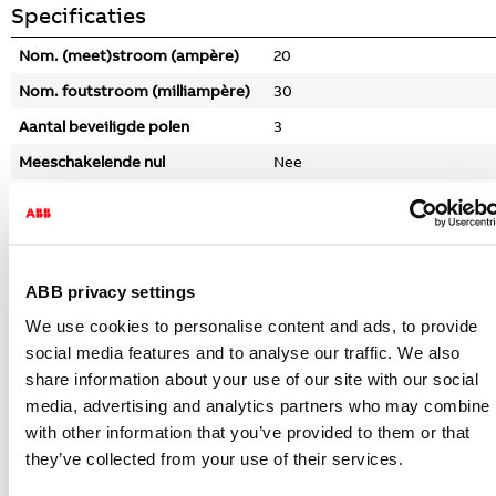
Specificaties
Nom. (meet)stroom (ampère)
20
Nom. foutstroom (milliampère)
30
Aantal beveiligde polen
3
Meeschakelende nul
Nee
Uitschakelkarakteristiek
C
Afschakelvermogen
6
(kiloampère)
Aantal aardlekautomaten
1
ABB privacy settings
Uitbedraad op rijgklemmen
Nee
We use cookies to personalise content and ads, to provide
social media features and to analyse our traffic. We also
Hoogte (millimeter)
93
share information about your use of our site with our social
Diepte (millimeter)
69
media, advertising and analytics partners who may combine i
Breedte (millimeter)
87.5
with other information that you’ve provided to them or that
they’ve collected from your use of their services.
Gerelateerde artikelen