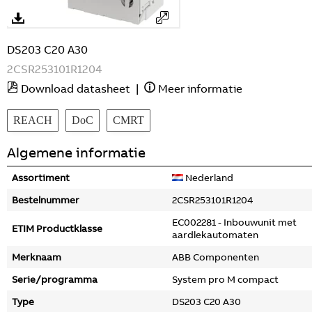
DS203 C20 A30
2CSR253101R1204
Download datasheet
|
Meer informatie
REACH
DoC
CMRT
Algemene informatie
Assortiment
Nederland
Bestelnummer
2CSR253101R1204
EC002281 - Inbouwunit met
ETIM Productklasse
aardlekautomaten
Merknaam
ABB Componenten
Serie/programma
System pro M compact
Type
DS203 C20 A30