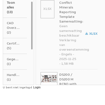
Toon
Conflict
alles
Minerals
XLSX
(
13
)
Reporting
Template
Samenvatting:
CAD
Geen
Overzichtstekening
samenvatting
(
2
)
XLSX
beschikbaar
Verklaring
Certificaat
van
(
5
)
overeenstemming
-
Engels
-
2025-11-25
Gegevensblad
-
1,58 MB
(
1
)
DS200 /
Handleiding
DS200 M
(
1
)
RCBO with
U bent niet ingelogd
New MCB
Instructie
S200 -
(
1
)
Mounting
and