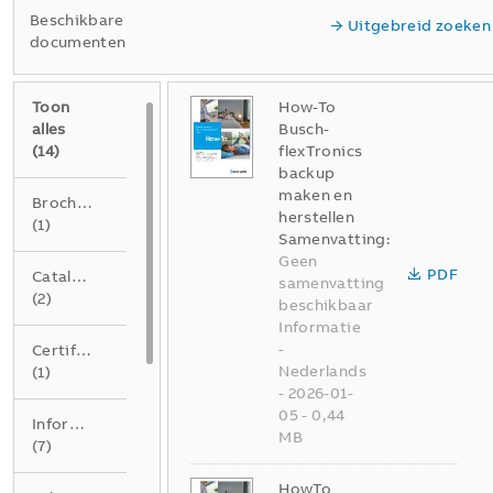
Beschikbare
Uitgebreid zoeken
documenten
Toon
How-To
alles
Busch-
(
14
)
flexTronics
backup
maken en
Brochure
herstellen
(
1
)
Samenvatting:
Geen
PDF
Catalogus
samenvatting
(
2
)
beschikbaar
Informatie
-
Certificaat
Nederlands
(
1
)
-
2026-01-
05
-
0,44
Informatie
MB
(
7
)
HowTo