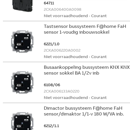
64711
2CKA006400A0098
Niet voorraadhoudend - Courant
Tastsensor bussysteem F@home FaH
sensor 1-voudig inbouwsokkel
6221/1.0
2CKA006220A0002
Niet voorraadhoudend - Courant
Busaankoppeling bussysteem KNX KNX
sensor sokkel BA 1/2v inb
6108/06
2CKA006133A0220
Niet voorraadhoudend - Courant
Dimactor bussysteem F@home FaH
sensor/dimaktor 1/1-v 180 W/VA inb.
6212/1.1