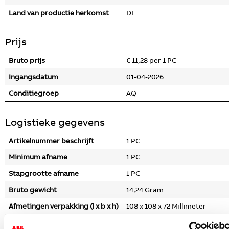
Land van productie herkomst
DE
Prijs
Bruto prijs
€ 11,28 per 1 PC
Ingangsdatum
01-04-2026
Conditiegroep
AQ
Logistieke gegevens
Artikelnummer beschrijft
1 PC
Minimum afname
1 PC
Stapgrootte afname
1 PC
Bruto gewicht
14,24 Gram
Afmetingen verpakking (l x b x h)
108 x 108 x 72 Millimeter
CBS nummer
85389099