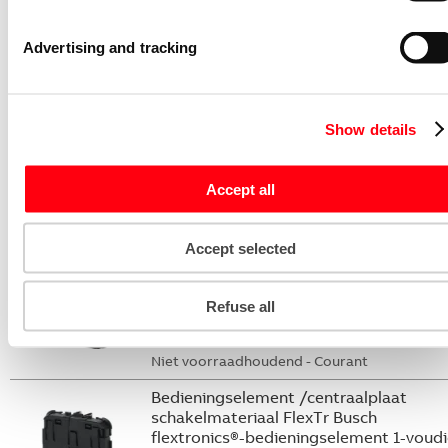
Kleur
Wit
RAL-Nummer (vergelijkbaar)
9016
Advertising and tracking
Busaansluiting incl.
Ja
Aantal bedieningspunten
1
Show details
Aantal toetsen
1
Met indicatieveld
Nee
Accept all
Gerelateerde artikelen
Accept selected
Intelligent bedieningselement FlexTr.,
F@H/FlexTr-WL Busch-flexTronics®
wireless bedieningselement 1-voudig
Refuse all
62711-WL
2CKA006200A0280
Niet voorraadhoudend - Courant
Bedieningselement /centraalplaat
schakelmateriaal FlexTr Busch
flextronics®-bedieningselement 1-voud