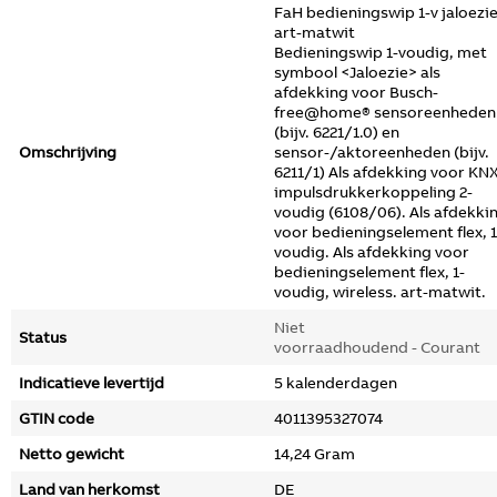
FaH bedieningswip 1-v jaloezi
art-matwit
Bedieningswip 1-voudig, met
symbool <Jaloezie> als
afdekking voor Busch-
free@home® sensoreenheden
(bijv. 6221/1.0) en
Omschrijving
sensor-/aktoreenheden (bijv.
6211/1) Als afdekking voor KN
impulsdrukkerkoppeling 2-
voudig (6108/06). Als afdekki
voor bedieningselement flex, 1
voudig. Als afdekking voor
bedieningselement flex, 1-
voudig, wireless. art-matwit.
Niet
Status
voorraadhoudend - Courant
Indicatieve levertijd
5 kalenderdagen
GTIN code
4011395327074
Netto gewicht
14,24 Gram
Land van herkomst
DE