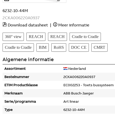
6232-10-44M
2CKA006220A0937
Download datasheet
|
Meer informatie
360° view
REACH
REACH
Cradle to Cradle
Cradle to Cradle
BIM
RoHS
DOC CE
CMRT
Algemene informatie
Assortiment
Nederland
Bestelnummer
2CKA006220A0937
ETIM Productklasse
EC002253 - Toets bussysteem
Merknaam
ABB Busch-Jaeger
Serie/programma
Art linear
Type
6232-10-44M