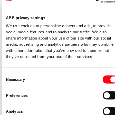
Specificaties
ABB privacy settings
Bussysteem KNX
Ja
We use cookies to personalise content and ads, to provide
Bussysteem KNX-RF
Nee
social media features and to analyse our traffic. We also
(radiofrequent)
share information about your use of our site with our social
Bussysteem radiofrequent
Ja
media, advertising and analytics partners who may combine i
Bussysteem LON
Nee
with other information that you’ve provided to them or that
they’ve collected from your use of their services.
Bussysteem Powerline
Nee
Andere bussystemen
Overig
Consent
Radiofrequent bidirectioneel
Ja
Necessary
Selection
Materiaal
Kunststof
Materiaalkwaliteit
Thermoplast
Preferences
Oppervlaktebescherming
Gelakt
Uitvoering oppervlakte
Mat
Analytics