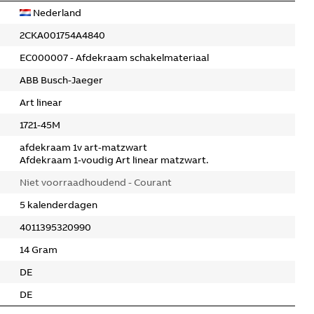
Nederland
2CKA001754A4840
EC000007 - Afdekraam schakelmateriaal
ABB Busch-Jaeger
Art linear
1721-45M
afdekraam 1v art-matzwart
Afdekraam 1-voudig Art linear matzwart.
Niet voorraadhoudend - Courant
5 kalenderdagen
4011395320990
14 Gram
DE
DE