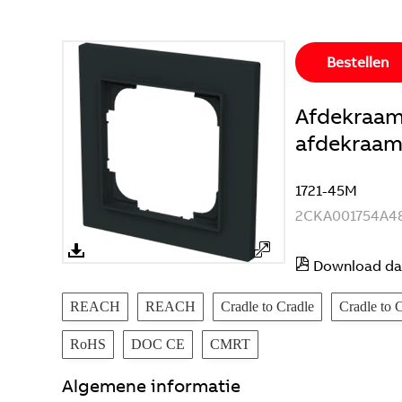
Bestellen
Afdekraam 
afdekraam
1721-45M
2CKA001754A4
Download da
REACH
REACH
Cradle to Cradle
Cradle to 
RoHS
DOC CE
CMRT
Algemene informatie