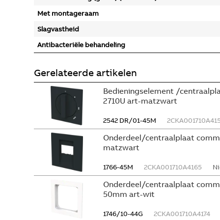
Met montageraam
Slagvastheid
Antibacteriële behandeling
Gerelateerde artikelen
Bedieningselement /centraalplaa
2710U art-matzwart
2542 DR/01-45M
2CKA001710A41
Onderdeel/centraalplaat commun
matzwart
1766-45M
2CKA001710A4165
Ni
Onderdeel/centraalplaat commun
50mm art-wit
1746/10-44G
2CKA001710A4174