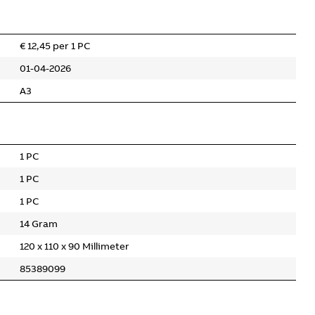
€ 12,45 per 1 PC
01-04-2026
A3
1 PC
1 PC
1 PC
14 Gram
120 x 110 x 90 Millimeter
85389099