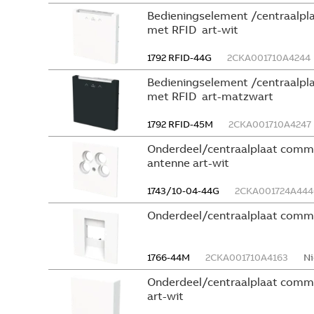
Bedieningselement /centraalplaa
met RFID art-wit
1792 RFID-44G
2CKA001710A4244
Bedieningselement /centraalplaa
met RFID art-matzwart
1792 RFID-45M
2CKA001710A4247
Onderdeel/centraalplaat commun
antenne art-wit
1743/10-04-44G
2CKA001724A444
Onderdeel/centraalplaat commun
1766-44M
2CKA001710A4163
Ni
Onderdeel/centraalplaat communi
art-wit