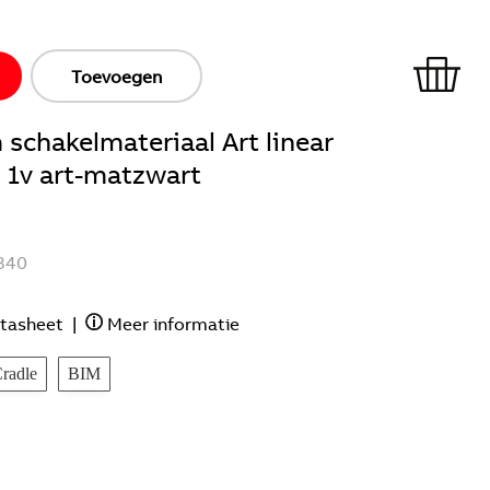
Toevoegen
schakelmateriaal Art linear
 1v art-matzwart
840
tasheet
|
Meer informatie
Cradle
BIM