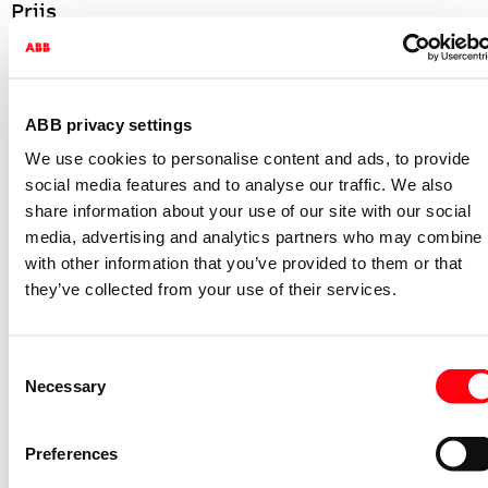
Prijs
Bruto prijs
€ 54,90 per 1 PC
Ingangsdatum
01-07-2026
Conditiegroep
AS
ABB privacy settings
We use cookies to personalise content and ads, to provide
Logistieke gegevens
social media features and to analyse our traffic. We also
share information about your use of our site with our social
Artikelnummer beschrijft
1 PC
media, advertising and analytics partners who may combine i
Minimum afname
1 PC
with other information that you’ve provided to them or that
they’ve collected from your use of their services.
Stapgrootte afname
1 PC
Bruto gewicht
246 Gram
Afmetingen verpakking (l x b x h)
0,177 x 0,062 x 0,158 Meter
Consent
Necessary
Selection
CBS nummer
85177090
Specificaties
Preferences