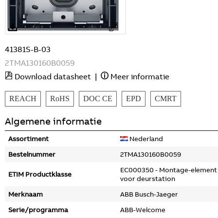
41381S-B-03
2TMA130160B0059
Download datasheet
|
Meer informatie
REACH
RoHS
DOC CE
EPD
CMRT
Algemene informatie
Assortiment
Nederland
Bestelnummer
2TMA130160B0059
EC000350 - Montage-element
ETIM Productklasse
voor deurstation
Merknaam
ABB Busch-Jaeger
Serie/programma
ABB-Welcome