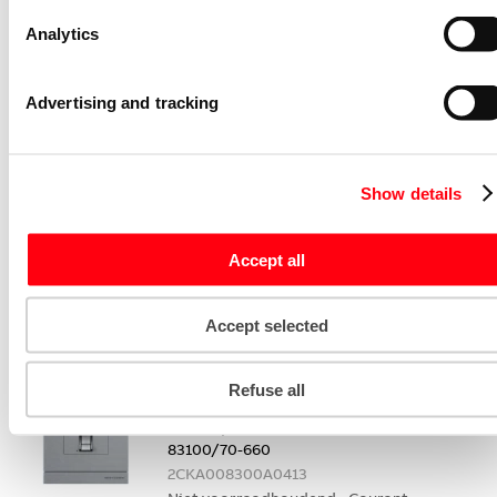
Aantal eenheden
1
Analytics
Diefstalbeveiliging
Nee
integreerbaar
Materiaal
Kunststof
Advertising and tracking
Kleur
Zwart
Montagewijze
Opbouw
Show details
Hoogte (millimeter)
137
Diepte (millimeter)
32
Accept all
Breedte (millimeter)
133
Accept selected
Gerelateerde artikelen
Toegangscontrolesysteemcomponent
Refuse all
Busch-Welcome Welcome fingerprint
buitenpost rvs
83100/70-660
2CKA008300A0413