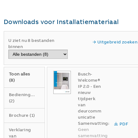
Downloads voor
Installatiemateriaal
U ziet nu 8 bestanden
Uitgebreid zoeken
binnen
Toon alles
Busch-
(
8
)
Welcome®
IP 2.0 - Een
nieuw
Bedieningshandleiding
tijdperk
(
2
)
van
deurcomm
Brochure
(
1
)
unicatie
Samenvatting:
PDF
Geen
Verklaring
samenvatting
van