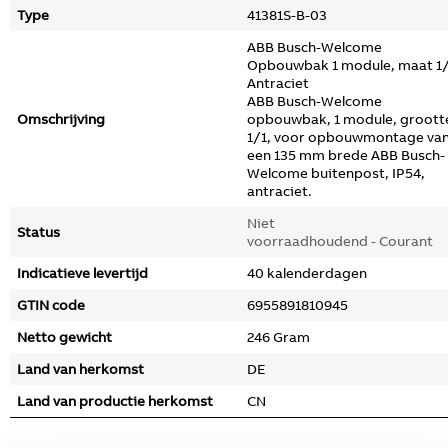
Type
41381S-B-03
ABB Busch-Welcome
Opbouwbak 1 module, maat 1/
Antraciet
ABB Busch-Welcome
Omschrijving
opbouwbak, 1 module, groott
1/1, voor opbouwmontage va
een 135 mm brede ABB Busch-
Welcome buitenpost, IP54,
antraciet.
Niet
Status
voorraadhoudend - Courant
Indicatieve levertijd
40 kalenderdagen
GTIN code
6955891810945
Netto gewicht
246 Gram
Land van herkomst
DE
Land van productie herkomst
CN