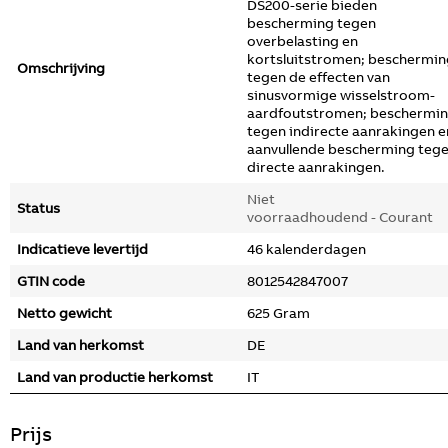
DS200-serie bieden
bescherming tegen
overbelasting en
kortsluitstromen; beschermin
Omschrijving
tegen de effecten van
sinusvormige wisselstroom-
aardfoutstromen; beschermi
tegen indirecte aanrakingen e
aanvullende bescherming teg
directe aanrakingen.
Niet
Status
voorraadhoudend - Courant
Indicatieve levertijd
46 kalenderdagen
GTIN code
8012542847007
Netto gewicht
625 Gram
Land van herkomst
DE
Land van productie herkomst
IT
Prijs