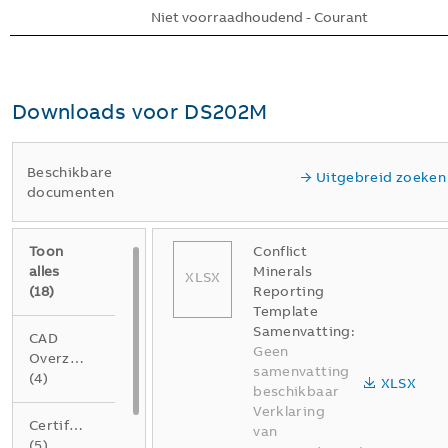
Niet voorraadhoudend - Courant
Downloads voor
DS202M
Beschikbare
Uitgebreid zoeken
documenten
Toon
Conflict
alles
Minerals
XLSX
(
18
)
Reporting
Template
Samenvatting:
CAD
Geen
Overzichtstekening
samenvatting
(
4
)
XLSX
beschikbaar
Verklaring
Certificaat
van
(
5
)