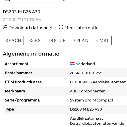
DS203 M B25 A30
2CSR273101R1255
Download datasheet
|
Meer informatie
REACH
RoHS
DOC CE
EPLAN
CMRT
Algemene informatie
Assortiment
Nederland
Bestelnummer
2CSR273101R1255
ETIM Productklasse
EC000905 - Aardlekautomaat
Merknaam
ABB Componenten
Serie/programma
System pro M compact
Type
DS203 M B25 A30
Aardlekautomaat
De aardlekautomaten van de