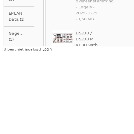
overeenstemming
-
Engels
-
2025-11-25
EPLAN
-
1,58 MB
Data
(
1
)
DS200 /
Gegevensblad
DS200 M
(
1
)
RCBO with
U bent niet ingelogd
New MCB
Handleiding
S200 -
(
1
)
Mounting
and
Instructie
operating
(
1
)
instruction
PDF
s
Samenvatting:
Presentatie
Geen
(
1
)
samenvatting
beschikbaar
Tekening
Handleiding
(
2
)
-
Engels
-
2025-07-23
Verklaring