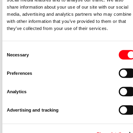
Spanningstype
AC
share information about your use of our site with our social
Stootstroomvastheid
4
media, advertising and analytics partners who may combine i
(kiloampère)
with other information that you’ve provided to them or that
Breedte in module-eenheden
4
they’ve collected from your use of their services.
High-immunity uitvoering
Nee
Beschermingsgraad (IP)
IP20
Consent
Montagewijze
DIN-rail
Necessary
Selection
Gerelateerde artikelen
Preferences
Nevenapparaat modulair System pro M
compact Signaal-hulpcontact voor F
Analytics
200/ S20
S2C-H6R
2CDS200912R0001
Advertising and tracking
Niet voorraadhoudend - Courant
Nevenapparaat modulair System pro M
compact Signaal/hulp contact 1M