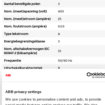
Aantal beveiligde polen
3
Nom. (meet)spanning (volt)
400
Nom. (meet)stroom (ampère)
25
Nom. foutstroom (ampère)
0.03
Type lekstroom
A
Energiebegrenzingsklasse
3
Nom. afschakelvermogen IEC
15
60947-2 (kiloampère)
Frequentie
50/60 Hz
Uitschakelkarakteristiek
B
Meeschakelende nul
Nee
Overspanningscategorie
3
Vervuilingsgraad
2
ABB privacy settings
Inbouwdiepte (millimeter)
73
We use cookies to personalise content and ads, to provide
social media features and to analyse our traffic. We also