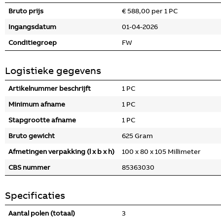
Bruto prijs
€ 588,00 per 1 PC
Ingangsdatum
01-04-2026
Conditiegroep
FW
Logistieke gegevens
Artikelnummer beschrijft
1 PC
Minimum afname
1 PC
Stapgrootte afname
1 PC
Bruto gewicht
625 Gram
Afmetingen verpakking (l x b x h)
100 x 80 x 105 Millimeter
CBS nummer
85363030
Specificaties
Aantal polen (totaal)
3