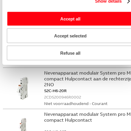
Show details
S2C-S/H6R
2CDS200922R0001
Accept all
Niet voorraadhoudend - Courant
Nevenapparaat modulair System pro M
Accept selected
compact Hulpcontact
S2C-H6-11R
Refuse all
2CDS200946R0001
Niet voorraadhoudend - Courant
Nevenapparaat modulair System pro M
compact Hulpcontact aan de rechterzij
2NO
S2C-H6-20R
2CDS200946R0002
Niet voorraadhoudend - Courant
Nevenapparaat modulair System pro M
compact Hulpcontact