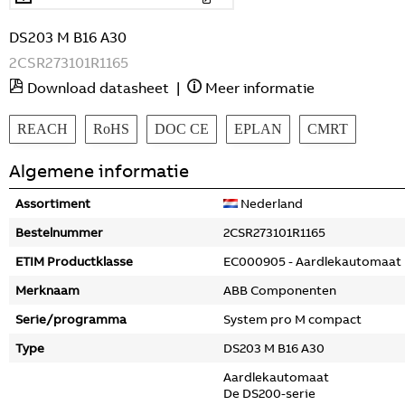
DS203 M B16 A30
2CSR273101R1165
Download datasheet
|
Meer informatie
REACH
RoHS
DOC CE
EPLAN
CMRT
Algemene informatie
Assortiment
Nederland
Bestelnummer
2CSR273101R1165
ETIM Productklasse
EC000905 - Aardlekautomaat
Merknaam
ABB Componenten
Serie/programma
System pro M compact
Type
DS203 M B16 A30
Aardlekautomaat
De DS200-serie