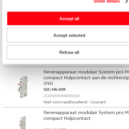
Show details
S2C-S/H6R
2CDS200922R0001
Accept all
Niet voorraadhoudend - Courant
Nevenapparaat modulair System pro M
Accept selected
compact Hulpcontact
S2C-H6-11R
Refuse all
2CDS200946R0001
Niet voorraadhoudend - Courant
Nevenapparaat modulair System pro M
compact Hulpcontact aan de rechterzij
2NO
S2C-H6-20R
2CDS200946R0002
Niet voorraadhoudend - Courant
Nevenapparaat modulair System pro M
compact Hulpcontact