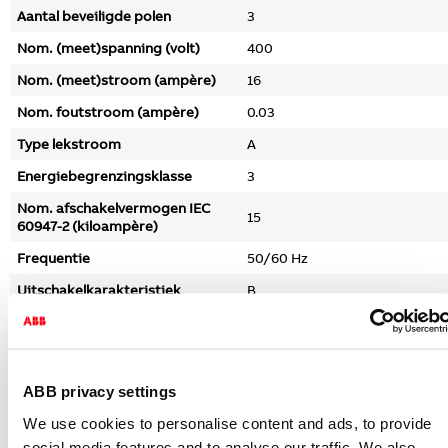
Aantal beveiligde polen
3
Nom. (meet)spanning (volt)
400
Nom. (meet)stroom (ampère)
16
Nom. foutstroom (ampère)
0.03
Type lekstroom
A
Energiebegrenzingsklasse
3
Nom. afschakelvermogen IEC
15
60947-2 (kiloampère)
Frequentie
50/60 Hz
Uitschakelkarakteristiek
B
Meeschakelende nul
Nee
Overspanningscategorie
3
Vervuilingsgraad
2
ABB privacy settings
Inbouwdiepte (millimeter)
73
We use cookies to personalise content and ads, to provide
social media features and to analyse our traffic. We also