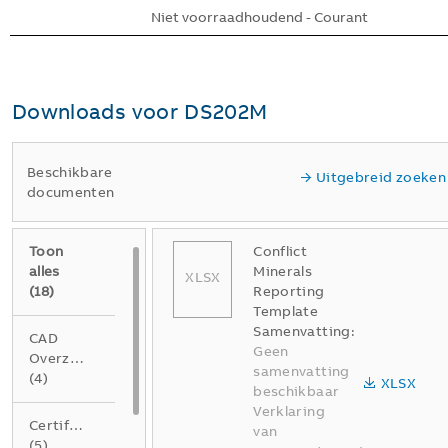
Niet voorraadhoudend - Courant
Downloads voor
DS202M
Beschikbare
Uitgebreid zoeken
documenten
Toon
Conflict
alles
Minerals
XLSX
(
18
)
Reporting
Template
Samenvatting:
CAD
Geen
Overzichtstekening
samenvatting
(
4
)
XLSX
beschikbaar
Verklaring
Certificaat
van
(
5
)