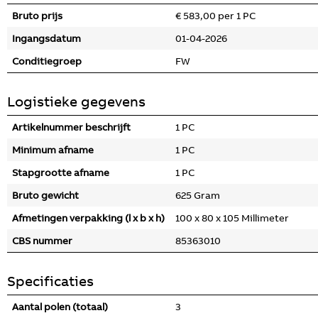
Bruto prijs
€ 583,00 per 1 PC
Ingangsdatum
01-04-2026
Conditiegroep
FW
Logistieke gegevens
Artikelnummer beschrijft
1 PC
Minimum afname
1 PC
Stapgrootte afname
1 PC
Bruto gewicht
625 Gram
Afmetingen verpakking (l x b x h)
100 x 80 x 105 Millimeter
CBS nummer
85363010
Specificaties
Aantal polen (totaal)
3