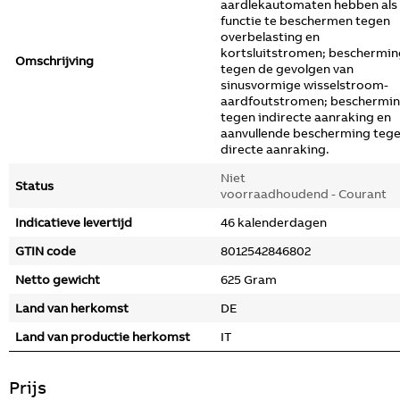
aardlekautomaten hebben als
functie te beschermen tegen
overbelasting en
kortsluitstromen; beschermin
Omschrijving
tegen de gevolgen van
sinusvormige wisselstroom-
aardfoutstromen; beschermi
tegen indirecte aanraking en
aanvullende bescherming teg
directe aanraking.
Niet
Status
voorraadhoudend - Courant
Indicatieve levertijd
46 kalenderdagen
GTIN code
8012542846802
Netto gewicht
625 Gram
Land van herkomst
DE
Land van productie herkomst
IT
Prijs