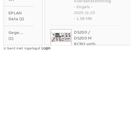
overeenstemming
-
Engels
-
2025-11-25
EPLAN
-
1,58 MB
Data
(
1
)
DS200 /
Gegevensblad
DS200 M
(
1
)
RCBO with
U bent niet ingelogd
New MCB
Handleiding
S200 -
(
1
)
Mounting
and
Instructie
operating
(
1
)
instruction
PDF
s
Samenvatting:
Presentatie
Geen
(
1
)
samenvatting
beschikbaar
Tekening
Handleiding
(
2
)
-
Engels
-
2025-07-23
Verklaring