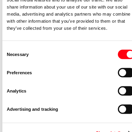
Spanningstype
AC
share information about your use of our site with our social
Stootstroomvastheid
4
media, advertising and analytics partners who may combine i
(kiloampère)
with other information that you’ve provided to them or that
Breedte in module-eenheden
4
they’ve collected from your use of their services.
High-immunity uitvoering
Nee
Beschermingsgraad (IP)
IP20
Consent
Montagewijze
DIN-rail
Necessary
Selection
Gerelateerde artikelen
Preferences
Nevenapparaat modulair System pro M
compact Signaal-hulpcontact voor F
Analytics
200/ S20
S2C-H6R
2CDS200912R0001
Advertising and tracking
Niet voorraadhoudend - Courant
Nevenapparaat modulair System pro M
compact Signaal/hulp contact 1M