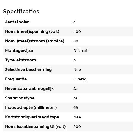
Specificaties
Aantal polen
4
Nom. (meet)spanning (volt)
400
Nom. (meet)stroom (ampère)
80
Montagewijze
DIN-rail
Type lekstroom
A
Selectieve bescherming
Nee
Frequentie
Overig
Nevenapparaat mogelijk
Ja
Spanningstype
AC
Inbouwdiepte (millimeter)
69
Kortstondigvertraagd type
Nee
Nom. isolatiespanning Ui (volt)
500