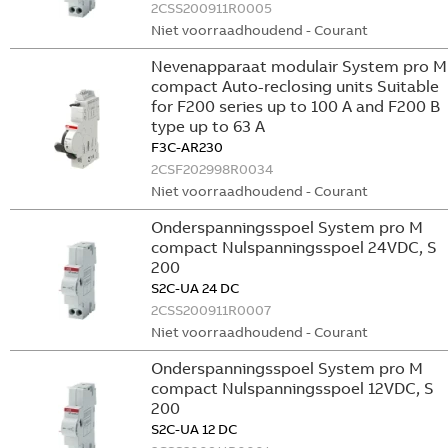
2CSS200911R0005
Niet voorraadhoudend - Courant
Nevenapparaat modulair System pro M
compact Auto-reclosing units Suitable
for F200 series up to 100 A and F200 B
type up to 63 A
F3C-AR230
2CSF202998R0034
Niet voorraadhoudend - Courant
Onderspanningsspoel System pro M
compact Nulspanningsspoel 24VDC, S
200
S2C-UA 24 DC
2CSS200911R0007
Niet voorraadhoudend - Courant
Onderspanningsspoel System pro M
compact Nulspanningsspoel 12VDC, S
200
S2C-UA 12 DC