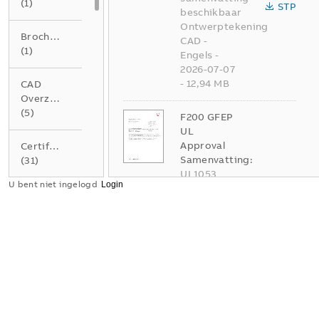
(
1
)
STP
beschikbaar
Ontwerptekening
Brochure
CAD
-
(
1
)
Engels
-
2026-07-07
-
12,94 MB
CAD
Overzichtstekening
(
5
)
F200 GFEP
UL
Approval
Certificaat
Samenvatting:
(
31
)
UL1053
U bent niet ingelogd
Certificate
EPLAN
of
Data
(
1
)
Compliance
F200 up to
Handleiding
100 A Type
PDF
(
2
)
A, Type AC
(with or
without
Instructie
AP-R
(
1
)
and/or S)