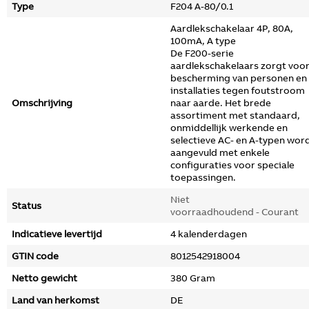
Type
F204 A-80/0.1
Aardlekschakelaar 4P, 80A,
100mA, A type
De F200-serie
aardlekschakelaars zorgt voo
bescherming van personen en
installaties tegen foutstroom
Omschrijving
naar aarde. Het brede
assortiment met standaard,
onmiddellijk werkende en
selectieve AC- en A-typen wor
aangevuld met enkele
configuraties voor speciale
toepassingen.
Niet
Status
voorraadhoudend - Courant
Indicatieve levertijd
4 kalenderdagen
GTIN code
8012542918004
Netto gewicht
380 Gram
Land van herkomst
DE