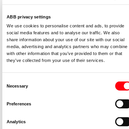
Niet voorraadhoudend - Courant
Nevenapparaat modulair System pro M
compact Hulpcontact
ABB privacy settings
We use cookies to personalise content and ads, to provide
S2C-H6-11R
social media features and to analyse our traffic. We also
2CDS200946R0001
share information about your use of our site with our social
Niet voorraadhoudend - Courant
media, advertising and analytics partners who may combine i
Nevenapparaat modulair System pro M
with other information that you’ve provided to them or that
compact Hulpcontact aan de rechterzij
they’ve collected from your use of their services.
2NO
S2C-H6-20R
2CDS200946R0002
Consent
Niet voorraadhoudend - Courant
Necessary
Selection
Nevenapparaat modulair System pro M
compact Motor operating devices
Suitable for S200 series, S300P, F200
Preferences
series up to 100A F200 B type up to 63 
DS201, SD200
S3C-MOD24
Analytics
2CSS201998R0033