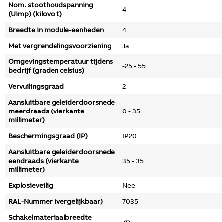
Nom. stoothoudspanning
4
(Uimp) (kilovolt)
Breedte in module-eenheden
4
Met vergrendelingsvoorziening
Ja
Omgevingstemperatuur tijdens
-25 - 55
bedrijf (graden celsius)
Vervuilingsgraad
2
Aansluitbare geleiderdoorsnede
meerdraads (vierkante
0 - 35
millimeter)
Beschermingsgraad (IP)
IP20
Aansluitbare geleiderdoorsnede
eendraads (vierkante
35 - 35
millimeter)
Explosieveilig
Nee
RAL-Nummer (vergelijkbaar)
7035
Schakelmateriaalbreedte
70