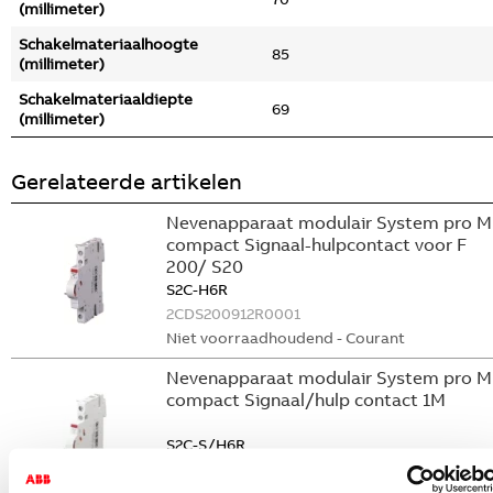
(millimeter)
Schakelmateriaalhoogte
85
(millimeter)
Schakelmateriaaldiepte
69
(millimeter)
Gerelateerde artikelen
Nevenapparaat modulair System pro M
compact Signaal-hulpcontact voor F
200/ S20
S2C-H6R
2CDS200912R0001
Niet voorraadhoudend - Courant
Nevenapparaat modulair System pro M
compact Signaal/hulp contact 1M
S2C-S/H6R
2CDS200922R0001