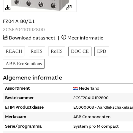
F204 A-80/0.1
2CSF204101R2800
Download datasheet
|
Meer informatie
REACH
RoHS
RoHS
DOC CE
EPD
ABB EcoSolutions
Algemene informatie
Assortiment
Nederland
Bestelnummer
2CSF204101R2800
ETIM Productklasse
EC000003 - Aardlekschakelaa
Merknaam
ABB Componenten
Serie/programma
System pro M compact