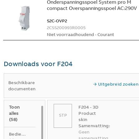
Onderspanningsspoel System pro M
compact Overspanningsspoel AC:290V
S2C-OVP2
2CSS200993R0005
Niet voorraadhoudend - Courant
Downloads voor
F204
Beschikbare
Uitgebreid zoeken
documenten
Toon
F204 - 3D
alles
Product
STP
(
58
)
skin
Samenvatting:
Geen
Bedieningshandleiding
samenvatting