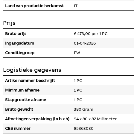
Land van productie herkomst
IT
Prijs
Bruto prijs
€ 473,00 per 1 PC
Ingangsdatum
01-04-2026
Conditiegroep
FW
Logistieke gegevens
Artikelnummer beschrijft
1 PC
Minimum afname
1 PC
Stapgrootte afname
1 PC
Bruto gewicht
380 Gram
Afmetingen verpakking (l x b x h)
94 x 80 x 82 Millimeter
CBS nummer
85363030