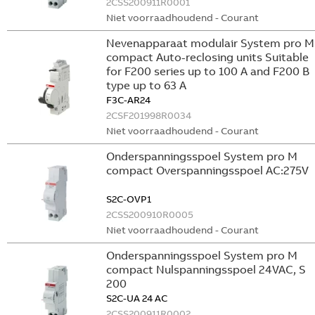
2CSS200911R0001
Niet voorraadhoudend - Courant
Nevenapparaat modulair System pro M
compact Auto-reclosing units Suitable
for F200 series up to 100 A and F200 B
type up to 63 A
F3C-AR24
2CSF201998R0034
Niet voorraadhoudend - Courant
Onderspanningsspoel System pro M
compact Overspanningsspoel AC:275V
S2C-OVP1
2CSS200910R0005
Niet voorraadhoudend - Courant
Onderspanningsspoel System pro M
compact Nulspanningsspoel 24VAC, S
200
S2C-UA 24 AC
2CSS200911R0002