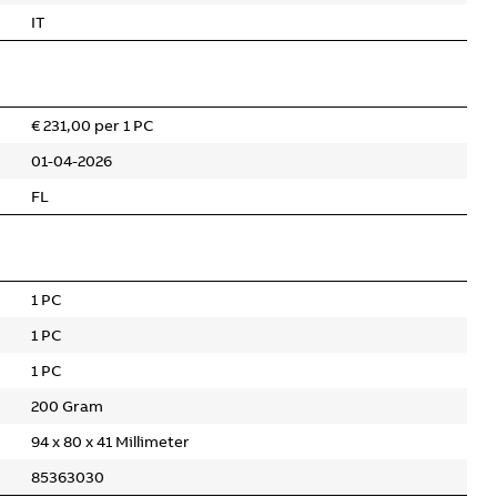
IT
€ 231,00 per 1 PC
01-04-2026
FL
1 PC
1 PC
1 PC
200 Gram
94 x 80 x 41 Millimeter
85363030