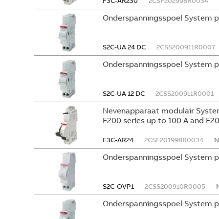
F3C-AR230
2CSF202998R0034
Onderspanningsspoel System p
S2C-UA 24 DC
2CSS200911R0007
Onderspanningsspoel System p
S2C-UA 12 DC
2CSS200911R0001
Nevenapparaat modulair System
F200 series up to 100 A and F20
F3C-AR24
2CSF201998R0034
N
Onderspanningsspoel System p
S2C-OVP1
2CSS200910R0005
Onderspanningsspoel System p