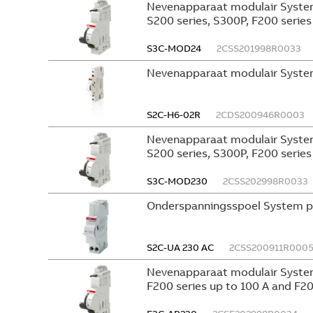
Nevenapparaat modulair System
S200 series, S300P, F200 serie
S3C-MOD24
2CSS201998R0033
Nevenapparaat modulair Syste
S2C-H6-02R
2CDS200946R0003
Nevenapparaat modulair System
S200 series, S300P, F200 serie
S3C-MOD230
2CSS202998R0033
Onderspanningsspoel System p
S2C-UA 230 AC
2CSS200911R000
Nevenapparaat modulair System
F200 series up to 100 A and F20