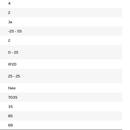
4
2
Ja
-25 - 55
2
0 - 25
IP20
25 - 25
Nee
7035
35
85
69