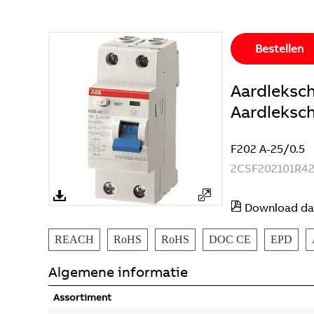
Bestellen
Aardleksc
Aardleksc
F202 A-25/0.5
2CSF202101R4
Download da
REACH
RoHS
RoHS
DOC CE
EPD
Algemene informatie
Assortiment