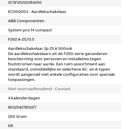
2CSF202101R4250
EC000003 - Aardlekschakelaar
ABB Componenten
System pro M compact
F202 A-25/0.5
Aardlekschakelaar 2p 25 A 500mA
De aardlekschakelaars uit de F200-serie garanderen
bescherming voor personen en installaties tegen
foutstromen naar aarde. Een ruim assortiment aan
standaard, onmiddellijke en selectieve AC- en A-typen
wordt aangevuld met enkele configuraties voor speciale
toepassingen.
Niet voorraadhoudend - Courant
4 kalenderdagen
8012542783107
200 Gram
DE