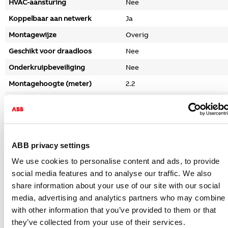
HVAC-aansturing
Nee
Koppelbaar aan netwerk
Ja
Montagewijze
Overig
Geschikt voor draadloos
Nee
Onderkruipbeveiliging
Nee
Montagehoogte (meter)
2.2
Max. reikwijdte zijwaarts
8
(meter)
Max. reikwijdte frontaal (meter)
8
Uitvoering oppervlakte
Glanzend
ABB privacy settings
Aanspreekhelderheid instelbaar
Ja
We use cookies to personalise content and ads, to provide
social media features and to analyse our traffic. We also
Zelfleerfunctie voor
Nee
aanspreekhelderheid
share information about your use of our site with our social
media, advertising and analytics partners who may combine i
Dimfunctie met
Ja
dimmerbasiselement
with other information that you’ve provided to them or that
they’ve collected from your use of their services.
Vrije dierzone
Nee