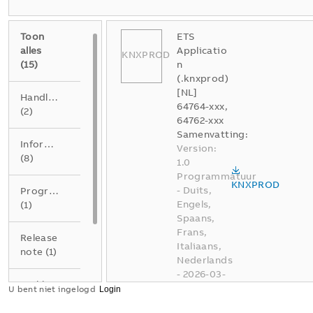
Toon
ETS
alles
Applicatio
KNXPROD
(
15
)
n
(.knxprod)
[NL]
Handleiding
64764-xxx,
(
2
)
64762-xxx
Samenvatting:
Informatie
Version:
(
8
)
1.0
Programmatuur
KNXPROD
-
Duits,
Programmatuur
Engels,
(
1
)
Spaans,
Frans,
Release
Italiaans,
note
(
1
)
Nederlands
-
2026-03-
Verklaring
18
-
1,20
U bent niet ingelogd
van
MB
overeenstemming