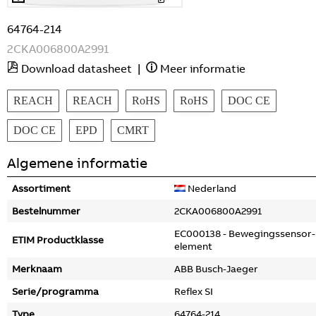
64764-214
2CKA006800A2991
Download datasheet
|
Meer informatie
REACH
REACH
RoHS
RoHS
DOC CE
DOC CE
EPD
CMRT
Algemene informatie
Assortiment
Nederland
Bestelnummer
2CKA006800A2991
EC000138 - Bewegingssensor-
ETIM Productklasse
element
Merknaam
ABB Busch-Jaeger
Serie/programma
Reflex SI
Type
64764-214