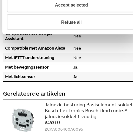
Ja
Accept selected
bewegingsmelder/drukvlakschakelaar
Met oriëntatieverlichting
Nee
Refuse all
Compatible met Apple HomeKit
Nee
Compatible met Google
Nee
Assistant
Compatible met Amazon Alexa
Nee
Met IFTTT ondersteuning
Nee
Met bewegingssensor
Ja
Met lichtsensor
Ja
Gerelateerde artikelen
Jaloezie besturing Basiselement sokkel
Busch-flexTronics Busch-flexTronics®
jalouziesokkel 1-voudig
64831 U
2CKA006400A0095