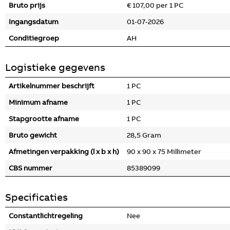
Bruto prijs
€ 107,00 per 1 PC
Ingangsdatum
01-07-2026
Conditiegroep
AH
Logistieke gegevens
Artikelnummer beschrijft
1 PC
Minimum afname
1 PC
Stapgrootte afname
1 PC
Bruto gewicht
28,5 Gram
Afmetingen verpakking (l x b x h)
90 x 90 x 75 Millimeter
CBS nummer
85389099
Specificaties
Constantlichtregeling
Nee