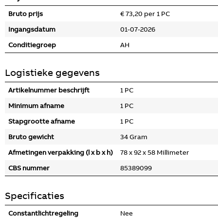
Bruto prijs
€ 73,20 per 1 PC
Ingangsdatum
01-07-2026
Conditiegroep
AH
Logistieke gegevens
Artikelnummer beschrijft
1 PC
Minimum afname
1 PC
Stapgrootte afname
1 PC
Bruto gewicht
34 Gram
Afmetingen verpakking (l x b x h)
78 x 92 x 58 Millimeter
CBS nummer
85389099
Specificaties
Constantlichtregeling
Nee