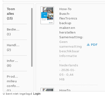
Toon
How-To
alles
Busch-
(
15
)
flexTronics
backup
maken en
Bedieningshandleiding
herstellen
(
1
)
Samenvatting:
Geen
PDF
Handleiding
samenvatting
(
2
)
beschikbaar
Informatie
-
Informatie
Nederlands
(
8
)
-
2026-01-
05
-
0,44
Product
MB
milieu
conformiteitsverklaring
HowTo
(
1
)
U bent niet ingelogd
Busch-
flexTronic
Verklaring
EersteStap