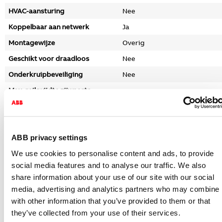
HVAC-aansturing
Nee
Koppelbaar aan netwerk
Ja
Montagewijze
Overig
Geschikt voor draadloos
Nee
Onderkruipbeveiliging
Nee
Max. reikwijdte zijwaarts
12
(meter)
Max. reikwijdte frontaal (meter)
12
Uitvoering oppervlakte
Glanzend
ABB privacy settings
Aanspreekhelderheid instelbaar
Ja
We use cookies to personalise content and ads, to provide
Zelfleerfunctie voor
social media features and to analyse our traffic. We also
Nee
aanspreekhelderheid
share information about your use of our site with our social
Dimfunctie met
media, advertising and analytics partners who may combine i
Nee
dimmerbasiselement
with other information that you’ve provided to them or that
Vrije dierzone
Ja
they’ve collected from your use of their services.