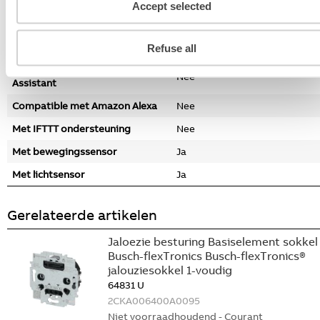
bewegingsmelder/drukvlakschakelaar
Accept selected
Met oriëntatieverlichting
Nee
Compatible met Apple HomeKit
Nee
Refuse all
Compatible met Google
Nee
Assistant
Compatible met Amazon Alexa
Nee
Met IFTTT ondersteuning
Nee
Met bewegingssensor
Ja
Met lichtsensor
Ja
Gerelateerde artikelen
Jaloezie besturing Basiselement sokkel
Busch-flexTronics Busch-flexTronics®
jalouziesokkel 1-voudig
64831 U
2CKA006400A0095
Niet voorraadhoudend - Courant