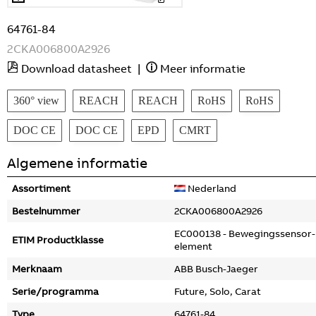
64761-84
2CKA006800A2926
Download datasheet
|
Meer informatie
360° view
REACH
REACH
RoHS
RoHS
DOC CE
DOC CE
EPD
CMRT
Algemene informatie
Assortiment
Nederland
Bestelnummer
2CKA006800A2926
EC000138 - Bewegingssensor-
ETIM Productklasse
element
Merknaam
ABB Busch-Jaeger
Serie/programma
Future, Solo, Carat
Type
64761-84