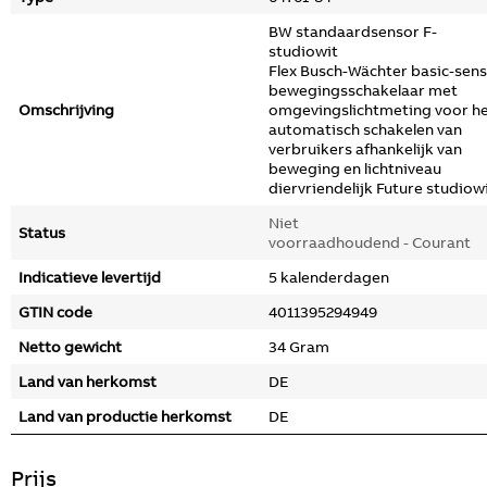
BW standaardsensor F-
studiowit
Flex Busch-Wächter basic-sen
bewegingsschakelaar met
Omschrijving
omgevingslichtmeting voor h
automatisch schakelen van
verbruikers afhankelijk van
beweging en lichtniveau
diervriendelijk Future studiowi
Niet
Status
voorraadhoudend - Courant
Indicatieve levertijd
5 kalenderdagen
GTIN code
4011395294949
Netto gewicht
34 Gram
Land van herkomst
DE
Land van productie herkomst
DE
Prijs