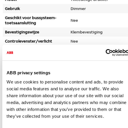
Gebruik
Dimmer
Geschikt voor bussysteem-
Nee
toetsaansluiting
Bevestigingswijze
Klembevestiging
Controlevenster/verlicht
Nee
Materiaal
Kunststof
Materiaalkwaliteit
Thermoplast
Halogeenvrij
Nee
ABB privacy settings
Oppervlaktebescherming
Onbehandeld
We use cookies to personalise content and ads, to provide
Uitvoering oppervlakte
Glanzend
social media features and to analyse our traffic. We also
share information about your use of our site with our social
Kleur
Wit
media, advertising and analytics partners who may combine i
RAL-Nummer (vergelijkbaar)
9010
with other information that you’ve provided to them or that
Met indicatieveld
Nee
they’ve collected from your use of their services.
Met verwisselbare lens/symbool
Nee