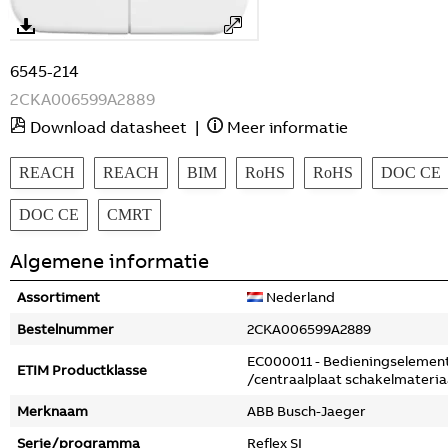
6545-214
2CKA006599A2889
Download datasheet
|
Meer informatie
REACH
REACH
BIM
RoHS
RoHS
DOC CE
DOC CE
CMRT
Algemene informatie
Assortiment
Nederland
Bestelnummer
2CKA006599A2889
EC000011 - Bedieningselemen
ETIM Productklasse
/centraalplaat schakelmateria
Merknaam
ABB Busch-Jaeger
Serie/programma
Reflex SI