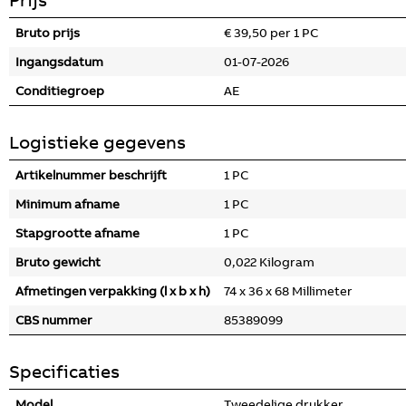
Bruto prijs
€ 39,50 per 1 PC
Ingangsdatum
01-07-2026
Conditiegroep
AE
Logistieke gegevens
Artikelnummer beschrijft
1 PC
Minimum afname
1 PC
Stapgrootte afname
1 PC
Bruto gewicht
0,022 Kilogram
Afmetingen verpakking (l x b x h)
74 x 36 x 68 Millimeter
CBS nummer
85389099
Specificaties
Model
Tweedelige drukker