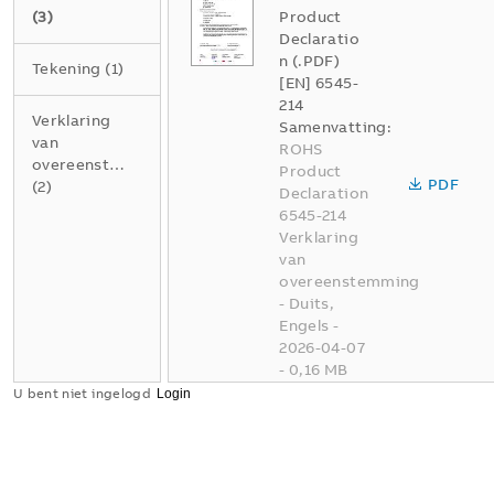
(
3
)
Product
Declaratio
n (.PDF)
Tekening
(
1
)
[EN] 6545-
214
Verklaring
Samenvatting:
van
ROHS
overeenstemming
Product
PDF
(
2
)
Declaration
6545-214
Verklaring
van
overeenstemming
-
Duits,
Engels
-
2026-04-07
-
0,16 MB
U bent niet ingelogd
Conflict
Minerals
XLSX
Reporting
Template