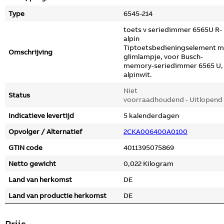
Type
6545-214
toets v seriedimmer 6565U R-
alpin
Tiptoetsbedieningselement m
Omschrijving
glimlampje, voor Busch-
memory-seriedimmer 6565 U,
alpinwit.
Niet
Status
voorraadhoudend - Uitlopend
Indicatieve levertijd
5 kalenderdagen
Opvolger / Alternatief
2CKA006400A0100
GTIN code
4011395075869
Netto gewicht
0,022 Kilogram
Land van herkomst
DE
Land van productie herkomst
DE
Prijs