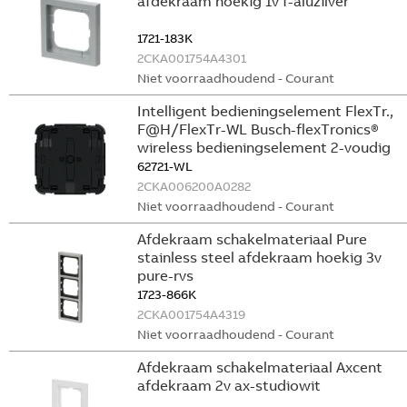
afdekraam hoekig 1v f-aluzilver
1721-183K
2CKA001754A4301
Niet voorraadhoudend - Courant
Intelligent bedieningselement FlexTr.,
F@H/FlexTr-WL Busch-flexTronics®
wireless bedieningselement 2-voudig
62721-WL
2CKA006200A0282
Niet voorraadhoudend - Courant
Afdekraam schakelmateriaal Pure
stainless steel afdekraam hoekig 3v
pure-rvs
1723-866K
2CKA001754A4319
Niet voorraadhoudend - Courant
Afdekraam schakelmateriaal Axcent
afdekraam 2v ax-studiowit