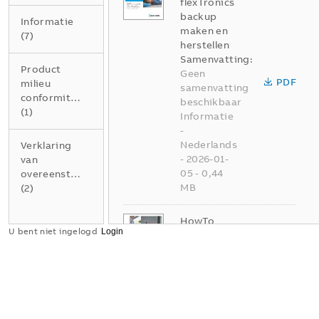
flexTronics
backup
Informatie
maken en
(
7
)
herstellen
Samenvatting:
Product
Geen
PDF
milieu
samenvatting
conformiteitsverklaring
beschikbaar
(
1
)
Informatie
-
Nederlands
Verklaring
-
2026-01-
van
05
-
0,44
overeenstemming
MB
(
2
)
HowTo
U bent niet ingelogd
Busch-
flexTronic
EersteStap
penIndivid
ueleBestur
ing