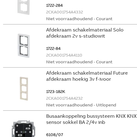
1722-284
2CKA001754A4332
Niet voorraadhoudend - Courant
Afdekraam schakelmateriaal Solo
afdekraam 2v s-studiowit
1722-84
2CKA001754A4110
Niet voorraadhoudend - Courant
Afdekraam schakelmateriaal Future
afdekraam hoekig 3v f-ivoor
1723-182K
2CKA001754A4232
Niet voorraadhoudend - Uitlopend
Busaankoppeling bussysteem KNX KNX
sensor sokkel BA 2/4v inb
6108/07