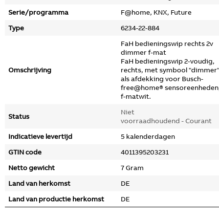
Serie/programma
F@home, KNX, Future
Type
6234-22-884
FaH bedieningswip rechts 2v
dimmer f-mat
FaH bedieningswip 2-voudig,
Omschrijving
rechts, met symbool "dimmer"
als afdekking voor Busch-
free@home® sensoreenheden
f-matwit.
Niet
Status
voorraadhoudend - Courant
Indicatieve levertijd
5 kalenderdagen
GTIN code
4011395203231
Netto gewicht
7 Gram
Land van herkomst
DE
Land van productie herkomst
DE