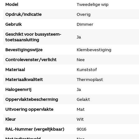
Model
Tweedelige wip
Opdruk/indicatie
Overig
Gebruik
Dimmer
Geschikt voor bussysteem-
Ja
toetsaansluiting
Bevestigingswijze
Klembevestiging
Controlevenster/verlicht
Nee
Materiaal
Kunststof
Materiaalkwaliteit
Thermoplast
Halogeenvrij
Ja
Oppervlaktebescherming
Gelakt
Uitvoering oppervlakte
Mat
Kleur
Wit
RAL-Nummer (vergelijkbaar)
9016