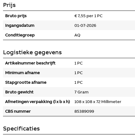
Prijs
Bruto prijs
€ 7,55 per 1 PC
Ingangsdatum
01-07-2026
Conditiegroep
AQ
Logistieke gegevens
Artikelnummer beschrijft
1 PC
Minimum afname
1 PC
Stapgrootte afname
1 PC
Bruto gewicht
7 Gram
Afmetingen verpakking (l x b x h)
108 x 108 x 72 Millimeter
CBS nummer
85389099
Specificaties