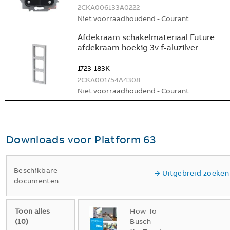
2CKA006133A0222
Niet voorraadhoudend - Courant
Afdekraam schakelmateriaal Future
afdekraam hoekig 3v f-aluzilver
1723-183K
2CKA001754A4308
Niet voorraadhoudend - Courant
Downloads voor
Platform 63
Beschikbare
Uitgebreid zoeken
documenten
Toon alles
How-To
(
10
)
Busch-