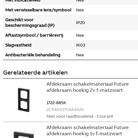
Met indicatieveld
Nee
Met verwisselbare lens/symbool
Nee
Geschikt voor
IP20
beschermingsgraad (IP)
Aftastsymbool / barrièrevrij
Nee
Slagvastheid
IK03
Antibacteriële behandeling
Nee
Gerelateerde artikelen
Afdekraam schakelmateriaal Future
afdekraam hoekig 2v f-matzwart
1722-885K
2CKA001754A4420
Niet voorraadhoudend - Courant
Afdekraam schakelmateriaal Future
afdekraam hoekig 1v f-matzwart