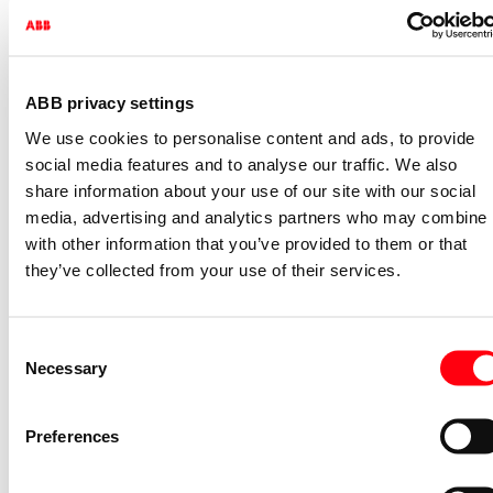
1723-885K
2CKA001754A4421
Niet voorraadhoudend - Courant
Afdekraam schakelmateriaal Future
ABB privacy settings
afdekraam hoekig 2v f-matwit
We use cookies to personalise content and ads, to provide
1722-884K
social media features and to analyse our traffic. We also
2CKA001754A4415
share information about your use of our site with our social
Niet voorraadhoudend - Courant
media, advertising and analytics partners who may combine i
with other information that you’ve provided to them or that
Afdekraam schakelmateriaal Future
afdekraam hoekig 1v f-matwit
they’ve collected from your use of their services.
1721-884K
2CKA001754A4414
Consent
Niet voorraadhoudend - Courant
Necessary
Selection
Afdekraam schakelmateriaal Future
afdekraam hoekig 3v f-studiowit
Preferences
1723-184K
2CKA001754A4237