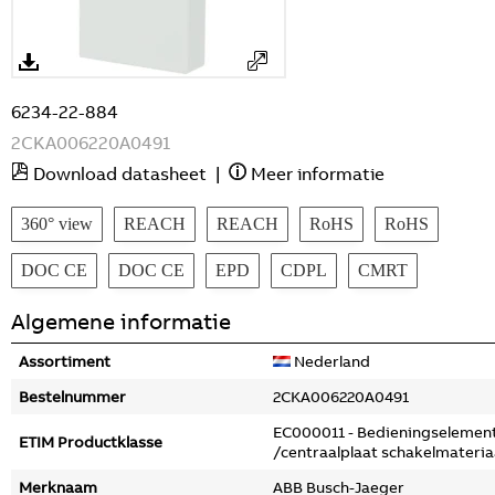
6234-22-884
2CKA006220A0491
Download datasheet
|
Meer informatie
360° view
REACH
REACH
RoHS
RoHS
DOC CE
DOC CE
EPD
CDPL
CMRT
Algemene informatie
Assortiment
Nederland
Bestelnummer
2CKA006220A0491
EC000011 - Bedieningselemen
ETIM Productklasse
/centraalplaat schakelmateria
Merknaam
ABB Busch-Jaeger