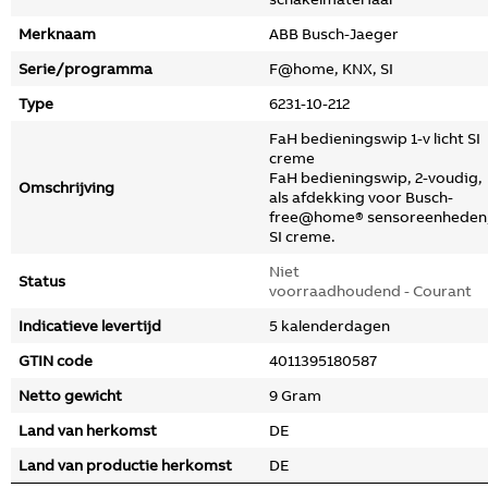
Merknaam
ABB Busch-Jaeger
Serie/programma
F@home, KNX, SI
Type
6231-10-212
FaH bedieningswip 1-v licht SI
creme
FaH bedieningswip, 2-voudig,
Omschrijving
als afdekking voor Busch-
free@home® sensoreenheden
SI creme.
Niet
Status
voorraadhoudend - Courant
Indicatieve levertijd
5 kalenderdagen
GTIN code
4011395180587
Netto gewicht
9 Gram
Land van herkomst
DE
Land van productie herkomst
DE