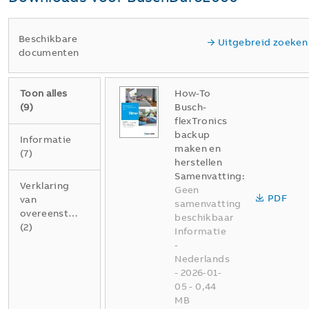
Beschikbare
Uitgebreid zoeken
documenten
Toon alles
How-To
(
9
)
Busch-
flexTronics
backup
Informatie
maken en
(
7
)
herstellen
Samenvatting:
Verklaring
Geen
PDF
van
samenvatting
overeenstemming
beschikbaar
(
2
)
Informatie
-
Nederlands
-
2026-01-
05
-
0,44
MB