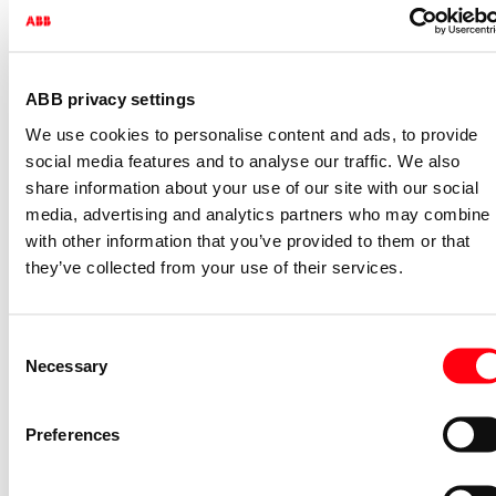
Model
Enkele wip
Opdruk/indicatie
Symbool "licht"
ABB privacy settings
Gebruik
Schakelaar/drukker
We use cookies to personalise content and ads, to provide
Geschikt voor bussysteem-
Ja
social media features and to analyse our traffic. We also
toetsaansluiting
share information about your use of our site with our social
Bevestigingswijze
Klembevestiging
media, advertising and analytics partners who may combine i
Controlevenster/verlicht
Nee
with other information that you’ve provided to them or that
they’ve collected from your use of their services.
Materiaal
Kunststof
Materiaalkwaliteit
Thermoplast
Halogeenvrij
Ja
Consent
Necessary
Selection
Oppervlaktebescherming
Onbehandeld
Uitvoering oppervlakte
Glanzend
Preferences
Kleur
Beige
RAL-Nummer (vergelijkbaar)
1013