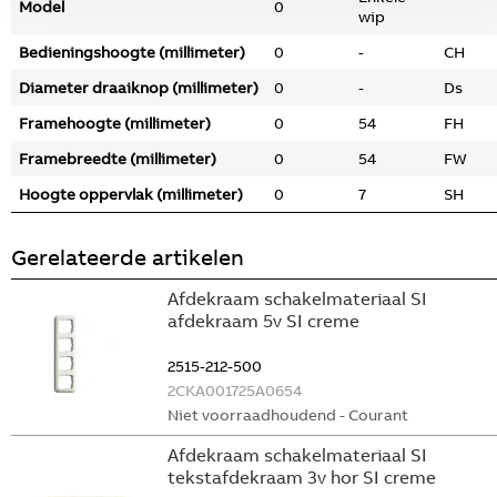
Model
0
wip
Bedieningshoogte (millimeter)
0
-
CH
Diameter draaiknop (millimeter)
0
-
Ds
Framehoogte (millimeter)
0
54
FH
Framebreedte (millimeter)
0
54
FW
Hoogte oppervlak (millimeter)
0
7
SH
Gerelateerde artikelen
Afdekraam schakelmateriaal SI
afdekraam 5v SI creme
2515-212-500
2CKA001725A0654
Niet voorraadhoudend - Courant
Afdekraam schakelmateriaal SI
tekstafdekraam 3v hor SI creme