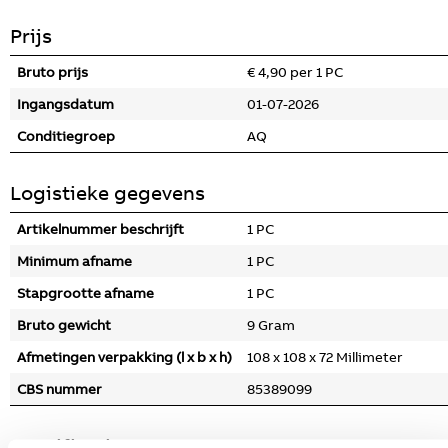
Prijs
Bruto prijs
€ 4,90 per 1 PC
Ingangsdatum
01-07-2026
Conditiegroep
AQ
Logistieke gegevens
Artikelnummer beschrijft
1 PC
Minimum afname
1 PC
Stapgrootte afname
1 PC
Bruto gewicht
9 Gram
Afmetingen verpakking (l x b x h)
108 x 108 x 72 Millimeter
CBS nummer
85389099
Specificaties