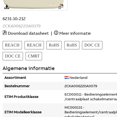
6231-10-212
2CKA006220A0079
Download datasheet
|
Meer informatie
REACH
REACH
RoHS
RoHS
DOC CE
DOC CE
CMRT
Algemene informatie
Assortiment
Nederland
Bestelnummer
2CKA006220A0079
EC000011 - Bedieningselemen
ETIM Productklasse
/centraalplaat schakelmateria
MC000131 -
ETIM Modelleerklasse
Bedieningselement/centraalp
schakelmateriaal