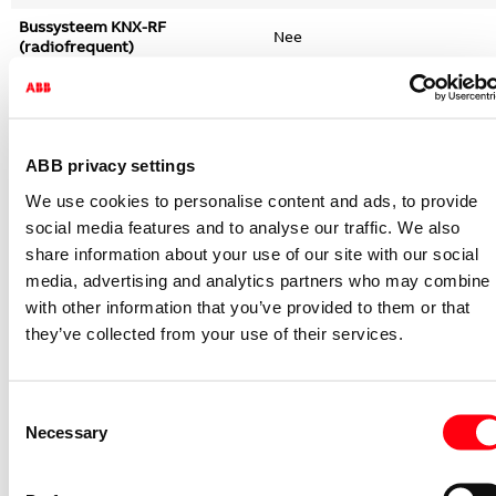
Bussysteem KNX-RF
Nee
(radiofrequent)
Bussysteem radiofrequent
Ja
Bussysteem LON
Nee
Adviesmontagehoogte (meter)
1.1 - 1.3
ABB privacy settings
Bussysteem Powerline
Nee
We use cookies to personalise content and ads, to provide
Montagewijze
Inbouw (stucwerk)
social media features and to analyse our traffic. We also
share information about your use of our site with our social
Andere bussystemen
free@home
media, advertising and analytics partners who may combine i
Radiofrequent bidirectioneel
Ja
with other information that you’ve provided to them or that
Materiaal
Kunststof
they’ve collected from your use of their services.
Materiaalkwaliteit
Thermoplast
Oppervlaktebescherming
Onbehandeld
Consent
Necessary
Selection
Uitvoering oppervlakte
Glanzend
Kleur
Wit