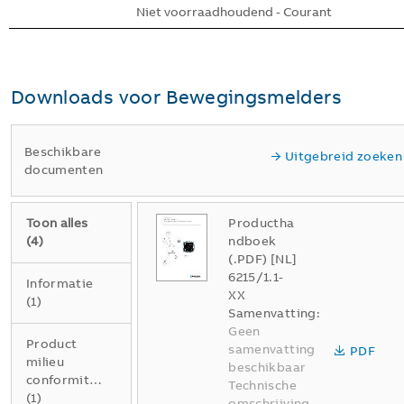
Niet voorraadhoudend - Courant
Downloads voor
Bewegingsmelders
Beschikbare
Uitgebreid zoeken
documenten
Toon alles
Productha
(
4
)
ndboek
(.PDF) [NL]
6215/1.1-
Informatie
XX
(
1
)
Samenvatting:
Geen
Product
samenvatting
PDF
milieu
beschikbaar
conformiteitsverklaring
Technische
(
1
)
omschrijving