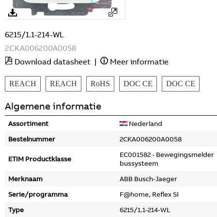
6215/1.1-214-WL
2CKA006200A0058
Download datasheet
|
Meer informatie
REACH
REACH
RoHS
DOC CE
DOC CE
Algemene informatie
Assortiment
Nederland
Bestelnummer
2CKA006200A0058
EC001582 - Bewegingsmelder
ETIM Productklasse
bussysteem
Merknaam
ABB Busch-Jaeger
Serie/programma
F@home, Reflex SI
Type
6215/1.1-214-WL