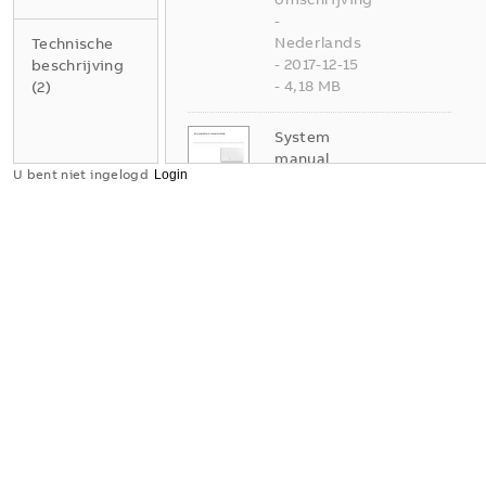
-
Nederlands
Technische
-
2017-12-15
beschrijving
-
4,18 MB
(
2
)
System
manual
U bent niet ingelogd
(.PDF) [NL]
free-at-
home
Samenvatting:
Geen
samenvatting
PDF
beschikbaar
Technische
omschrijving
-
Nederlands
-
2017-12-15
-
4,24 MB