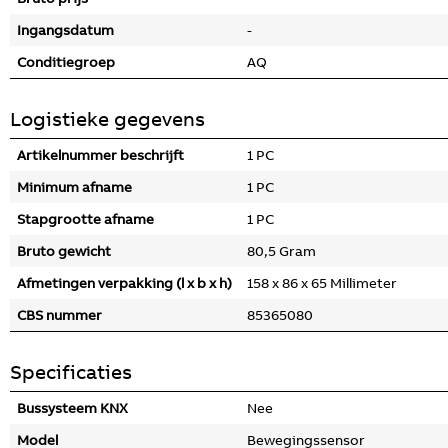
Ingangsdatum
-
Conditiegroep
AQ
Logistieke gegevens
Artikelnummer beschrijft
1 PC
Minimum afname
1 PC
Stapgrootte afname
1 PC
Bruto gewicht
80,5 Gram
Afmetingen verpakking (l x b x h)
158 x 86 x 65 Millimeter
CBS nummer
85365080
Specificaties
Bussysteem KNX
Nee
Model
Bewegingssensor