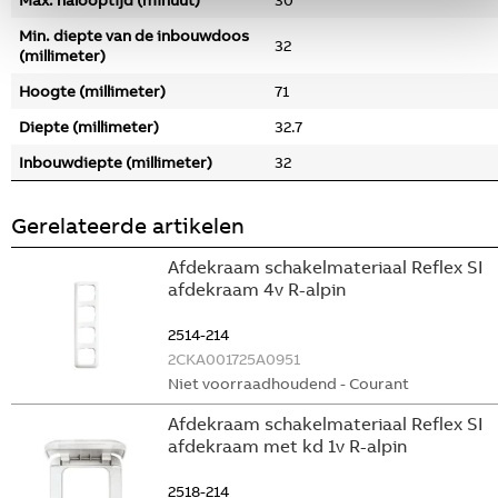
Max. nalooptijd (minuut)
30
Min. diepte van de inbouwdoos
32
(millimeter)
Hoogte (millimeter)
71
Diepte (millimeter)
32.7
Inbouwdiepte (millimeter)
32
Gerelateerde artikelen
Afdekraam schakelmateriaal Reflex SI
afdekraam 4v R-alpin
2514-214
2CKA001725A0951
Niet voorraadhoudend - Courant
Afdekraam schakelmateriaal Reflex SI
afdekraam met kd 1v R-alpin
2518-214