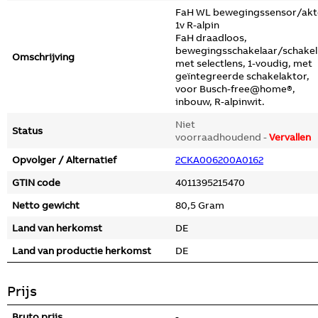
FaH WL bewegingssensor/akt
1v R-alpin
FaH draadloos,
bewegingsschakelaar/schakel
Omschrijving
met selectlens, 1-voudig, met
geïntegreerde schakelaktor,
voor Busch-free@home®,
inbouw, R-alpinwit.
Niet
Status
voorraadhoudend -
Vervallen
Opvolger / Alternatief
2CKA006200A0162
GTIN code
4011395215470
Netto gewicht
80,5 Gram
Land van herkomst
DE
Land van productie herkomst
DE
Prijs
Bruto prijs
-