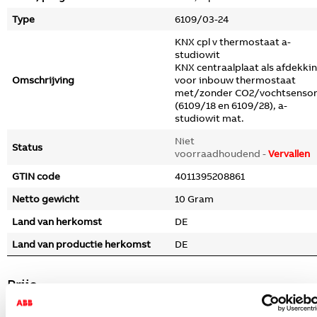
Type
6109/03-24
KNX cpl v thermostaat a-
studiowit
KNX centraalplaat als afdekki
Omschrijving
voor inbouw thermostaat
met/zonder CO2/vochtsenso
(6109/18 en 6109/28), a-
studiowit mat.
Niet
Status
voorraadhoudend -
Vervallen
GTIN code
4011395208861
Netto gewicht
10 Gram
Land van herkomst
DE
Land van productie herkomst
DE
Prijs
Bruto prijs
-