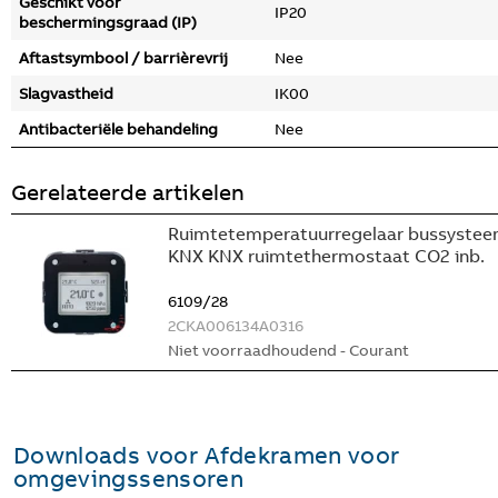
Geschikt voor
IP20
beschermingsgraad (IP)
Aftastsymbool / barrièrevrij
Nee
Slagvastheid
IK00
Antibacteriële behandeling
Nee
Gerelateerde artikelen
Ruimtetemperatuurregelaar bussyste
KNX KNX ruimtethermostaat CO2 inb.
6109/28
2CKA006134A0316
Niet voorraadhoudend - Courant
Downloads voor
Afdekramen voor
omgevingssensoren