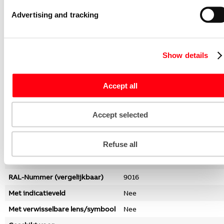
Gebruik
Overig
Advertising and tracking
Geschikt voor bussysteem-
Ja
toetsaansluiting
Bevestigingswijze
Klembevestiging
Show details
Controlevenster/verlicht
Nee
Materiaal
Kunststof
Accept all
Materiaalkwaliteit
Thermoplast
Halogeenvrij
Ja
Accept selected
Oppervlaktebescherming
Onbehandeld
Refuse all
Uitvoering oppervlakte
Glanzend
Kleur
Wit
RAL-Nummer (vergelijkbaar)
9016
Met indicatieveld
Nee
Met verwisselbare lens/symbool
Nee