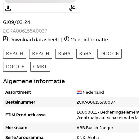
6109/03-24
2CKA006155A0037
Download datasheet
|
Meer informatie
REACH
REACH
RoHS
RoHS
DOC CE
DOC CE
CMRT
Algemene informatie
Assortiment
Nederland
Bestelnummer
2CKA006155A0037
EC000011 - Bedieningselemen
ETIM Productklasse
/centraalplaat schakelmateria
Merknaam
ABB Busch-Jaeger
Serie/programma
KNX, Alpha