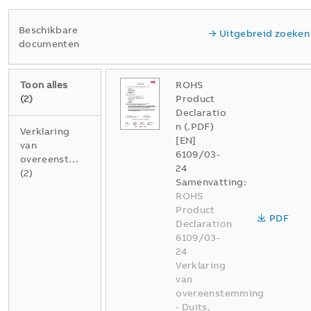
Beschikbare
Uitgebreid zoeken
documenten
Toon alles
ROHS
(
2
)
Product
Declaratio
n (.PDF)
Verklaring
[EN]
van
6109/03-
overeenstemming
24
(
2
)
Samenvatting:
ROHS
Product
PDF
Declaration
6109/03-
24
Verklaring
van
overeenstemming
-
Duits,