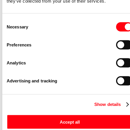
they’ve collected from your use of their services.
Uitvoering oppervlakte
Mat
Kleur
Aluminium
Consent
RAL-Nummer (vergelijkbaar)
9006
Necessary
Selection
Transparant
Nee
Busaansluiting incl.
Ja
Preferences
Breedte (millimeter)
91
Ingang voor nevenunit
Ja
Analytics
Onderkruipbeveiliging
Ja
Bedrijfsmodusschakelaar
Nee
Advertising and tracking
Vrije dierzone
Nee
Trappenhuiscontroller
Ja
Show details
Aanspreekhelderheid instelbaar
Ja
Zelfleerfunctie voor
Ja
aanspreekhelderheid
Accept all