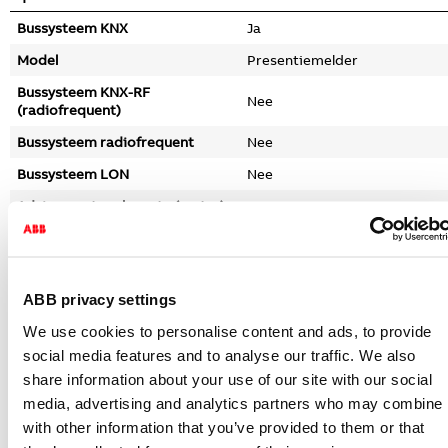
Bussysteem KNX
Ja
Model
Presentiemelder
Bussysteem KNX-RF
Nee
(radiofrequent)
Bussysteem radiofrequent
Nee
Bussysteem LON
Nee
Adviesmontagehoogte (meter)
2 - 4
Bussysteem Powerline
Nee
Montagewijze
Opbouw
ABB privacy settings
Andere bussystemen
Overig
We use cookies to personalise content and ads, to provide
Radiofrequent bidirectioneel
Nee
social media features and to analyse our traffic. We also
Materiaal
Kunststof
share information about your use of our site with our social
Materiaalkwaliteit
Thermoplast
media, advertising and analytics partners who may combine i
with other information that you’ve provided to them or that
Oppervlaktebescherming
Gelakt