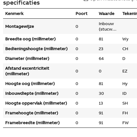
specificaties
Kenmerk
Poort
Waarde
Tekeni
Inbouw
Montagewijze
0
(stucwerk)
Breedte oog (millimeter)
0
81
Wy
Bedieningshoogte (millimeter)
0
23
CH
Diameter (millimeter)
0
64
D
Afstand excentriciteit
0
0
EZ
(millimeter)
Hoogte oog (millimeter)
0
81
Hy
Inbouwdiepte (millimeter)
0
30
ID
Hoogte oppervlak (millimeter)
0
13
SH
Framehoogte (millimeter)
0
91
FH
Framebreedte (millimeter)
0
91
FW