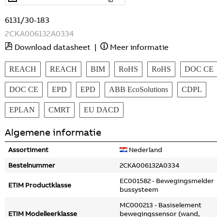
6131/30-183
2CKA006132A0334
Download datasheet
|
Meer informatie
REACH
REACH
BIM
RoHS
RoHS
DOC CE
DOC CE
EPD
EPD
ABB EcoSolutions
CDPL
EPLAN
CMRT
EU DACD
Algemene informatie
Assortiment
Nederland
Bestelnummer
2CKA006132A0334
EC001582 - Bewegingsmelder
ETIM Productklasse
bussysteem
MC000213 - Basiselement
ETIM Modelleerklasse
bewegingssensor (wand,