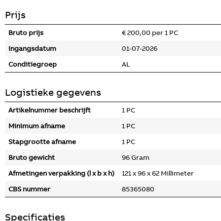
Prijs
Bruto prijs
€ 200,00 per 1 PC
Ingangsdatum
01-07-2026
Conditiegroep
AL
Logistieke gegevens
Artikelnummer beschrijft
1 PC
Minimum afname
1 PC
Stapgrootte afname
1 PC
Bruto gewicht
96 Gram
Afmetingen verpakking (l x b x h)
121 x 96 x 62 Millimeter
CBS nummer
85365080
Specificaties