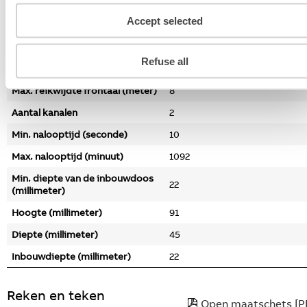
Uitschakelvertraging zelflerend
Nee
Accept selected
Optimale montagehoogte
2.5
(meter)
Max. reikwijdte zijwaarts
Refuse all
12
(meter)
Max. reikwijdte frontaal (meter)
8
Aantal kanalen
2
Min. nalooptijd (seconde)
10
Max. nalooptijd (minuut)
1092
Min. diepte van de inbouwdoos
22
(millimeter)
Hoogte (millimeter)
91
Diepte (millimeter)
45
Inbouwdiepte (millimeter)
22
Reken en teken
Open maatschets [P