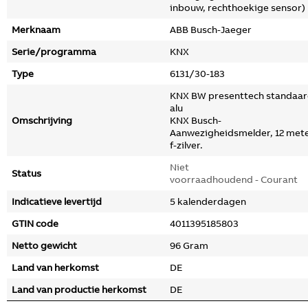
inbouw, rechthoekige sensor)
Merknaam
ABB Busch-Jaeger
Serie/programma
KNX
Type
6131/30-183
KNX BW presenttech standaa
alu
Omschrijving
KNX Busch-
Aanwezigheidsmelder, 12 mete
f-zilver.
Niet
Status
voorraadhoudend - Courant
Indicatieve levertijd
5 kalenderdagen
GTIN code
4011395185803
Netto gewicht
96 Gram
Land van herkomst
DE
Land van productie herkomst
DE