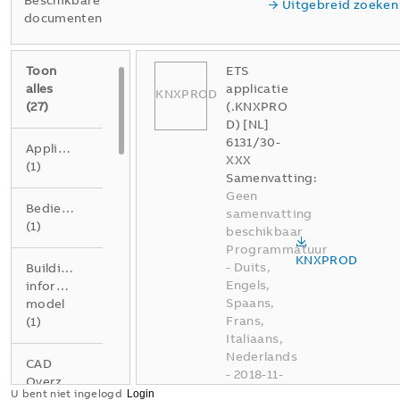
Beschikbare
Uitgebreid zoeken
documenten
Toon
ETS
alles
applicatie
KNXPROD
(
27
)
(.KNXPRO
D) [NL]
6131/30-
Applicatienota
XXX
(
1
)
Samenvatting:
Geen
Bedieningshandleiding
samenvatting
(
1
)
beschikbaar
Programmatuur
KNXPROD
-
Duits,
Building
Engels,
information
Spaans,
model
Frans,
(
1
)
Italiaans,
Nederlands
CAD
-
2018-11-
Overzichtstekening
01
-
0,16
U bent niet ingelogd
(
1
)