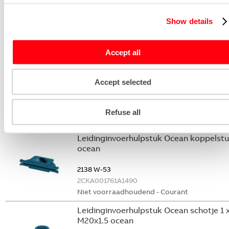
blind 2 x in/1 x in ocean
Show details
2134 W-53
2CKA001761A1487
Niet voorraadhoudend - Courant
Accept all
Leidinginvoerhulpstuk Ocean schotje
hoog 1 x in ocean
Accept selected
2139 W-53
2CKA001761A1491
Refuse all
Niet voorraadhoudend - Courant
Leidinginvoerhulpstuk Ocean koppelst
ocean
2138 W-53
2CKA001761A1490
Niet voorraadhoudend - Courant
Leidinginvoerhulpstuk Ocean schotje 1 
M20x1.5 ocean