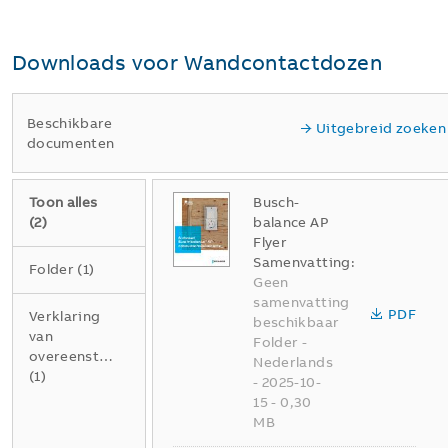
Downloads voor
Wandcontactdozen
Beschikbare
Uitgebreid zoeken
documenten
Toon alles
Busch-
(
2
)
balance AP
Flyer
Samenvatting:
Folder
(
1
)
Geen
samenvatting
PDF
Verklaring
beschikbaar
van
Folder
-
overeenstemming
Nederlands
(
1
)
-
2025-10-
15
-
0,30
MB