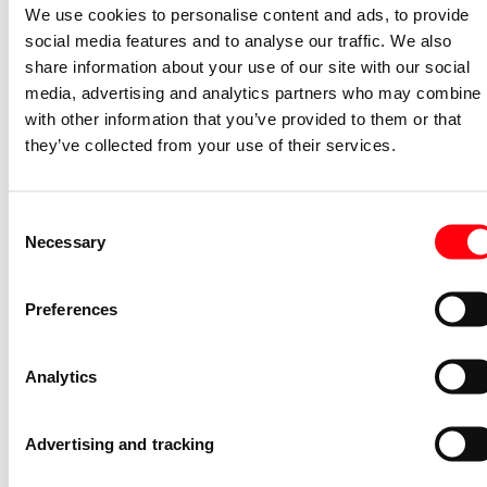
We use cookies to personalise content and ads, to provide
Met signaallamp
Nee
social media features and to analyse our traffic. We also
Antibacteriële behandeling
Nee
share information about your use of our site with our social
Min. diepte van de inbouwdoos
media, advertising and analytics partners who may combine i
0
(millimeter)
with other information that you’ve provided to them or that
Metallic
Nee
they’ve collected from your use of their services.
Compatible met Apple HomeKit
Nee
Compatible met Google
Consent
Nee
Assistant
Necessary
Selection
Compatible met Amazon Alexa
Nee
Met IFTTT ondersteuning
Nee
Preferences
Aantal USB-A poorten
0
Met Wi-Fi signaal repeater
Nee
Analytics
Gerelateerde artikelen
Advertising and tracking
Leidinginvoerhulpstuk Ocean schotje