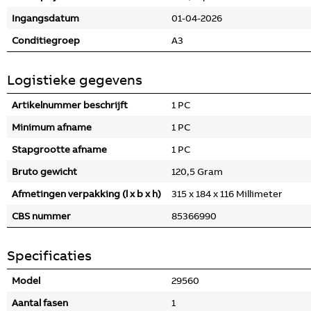
Ingangsdatum
01-04-2026
Conditiegroep
A3
Logistieke gegevens
Artikelnummer beschrijft
1 PC
Minimum afname
1 PC
Stapgrootte afname
1 PC
Bruto gewicht
120,5 Gram
Afmetingen verpakking (l x b x h)
315 x 184 x 116 Millimeter
CBS nummer
85366990
Specificaties
Model
29560
Aantal fasen
1