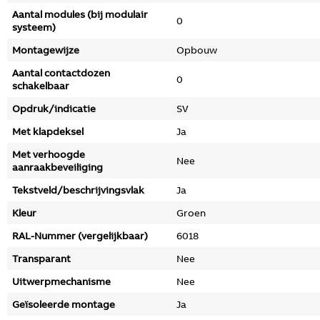
Aantal modules (bij modulair
0
systeem)
Montagewijze
Opbouw
Aantal contactdozen
0
schakelbaar
Opdruk/indicatie
SV
Met klapdeksel
Ja
Met verhoogde
Nee
aanraakbeveiliging
Tekstveld/beschrijvingsvlak
Ja
Kleur
Groen
RAL-Nummer (vergelijkbaar)
6018
Transparant
Nee
Uitwerpmechanisme
Nee
Geïsoleerde montage
Ja