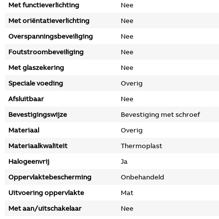
Met functieverlichting
Nee
Met oriëntatieverlichting
Nee
Overspanningsbeveiliging
Nee
Foutstroombeveiliging
Nee
Met glaszekering
Nee
Speciale voeding
Overig
Afsluitbaar
Nee
Bevestigingswijze
Bevestiging met schroef
Materiaal
Overig
Materiaalkwaliteit
Thermoplast
Halogeenvrij
Ja
Oppervlaktebescherming
Onbehandeld
Uitvoering oppervlakte
Mat
Met aan/uitschakelaar
Nee