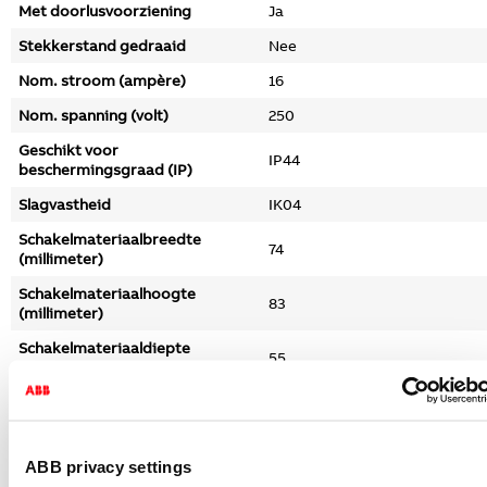
Met doorlusvoorziening
Ja
Stekkerstand gedraaid
Nee
Nom. stroom (ampère)
16
Nom. spanning (volt)
250
Geschikt voor
IP44
beschermingsgraad (IP)
Slagvastheid
IK04
Schakelmateriaalbreedte
74
(millimeter)
Schakelmateriaalhoogte
83
(millimeter)
Schakelmateriaaldiepte
55
(millimeter)
Triton
Nee
Aantal actieve contacten (rond)
2
ABB privacy settings
Aantal actieve contacten (vlak)
0