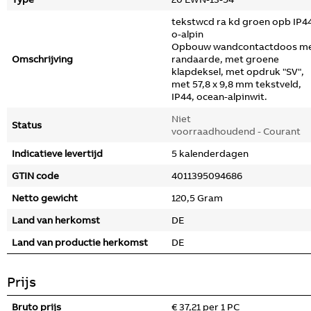
tekstwcd ra kd groen opb IP4
o-alpin
Opbouw wandcontactdoos m
Omschrijving
randaarde, met groene
klapdeksel, met opdruk "SV",
met 57,8 x 9,8 mm tekstveld,
IP44, ocean-alpinwit.
Niet
Status
voorraadhoudend - Courant
Indicatieve levertijd
5 kalenderdagen
GTIN code
4011395094686
Netto gewicht
120,5 Gram
Land van herkomst
DE
Land van productie herkomst
DE
Prijs
Bruto prijs
€ 37,21 per 1 PC