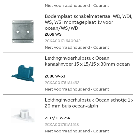
Niet voorraadhoudend - Courant
Bodemplaat schakelmateriaal WD, WDI,
WS, WSI montageplaat 1v voor
ocean/WS/WD
2609 WS
2CKA001716A0042
Niet voorraadhoudend - Courant
Leidinginvoerhulpstuk Ocean
kanaalinvoer 15 x 15/15 x 30mm ocean
2086 W-53
2CKA001761A1492
Niet voorraadhoudend - Courant
Leidinginvoerhulpstuk Ocean schotje 1 
20 mm buis ocean-alpin
2137/11 W-54
2CKA001761A1513
Niet voorraadhoudend - Courant