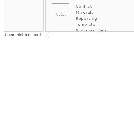
Conflict
Minerals
XLSX
Reporting
Template
Samenvatting:
U bent niet ingelogd
Geen
samenvatting
XLSX
beschikbaar
Verklaring
van
overeenstemming
-
Engels
-
2025-11-25
-
1,58 MB