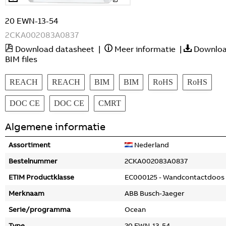
20 EWN-13-54
2CKA002083A0837
Download datasheet
|
Meer informatie
|
Downlo
BIM files
REACH
REACH
BIM
BIM
RoHS
RoHS
DOC CE
DOC CE
CMRT
Algemene informatie
Assortiment
Nederland
Bestelnummer
2CKA002083A0837
ETIM Productklasse
EC000125 - Wandcontactdoos
Merknaam
ABB Busch-Jaeger
Serie/programma
Ocean
Type
20 EWN-13-54