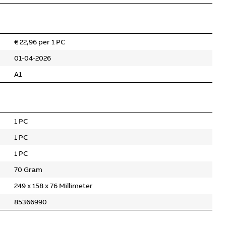
€ 22,96 per 1 PC
01-04-2026
A1
1 PC
1 PC
1 PC
70 Gram
249 x 158 x 76 Millimeter
85366990