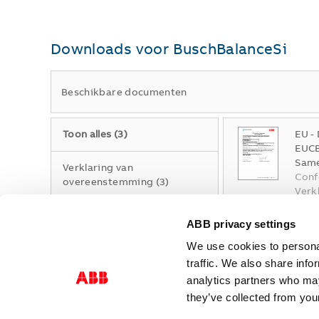
Downloads voor
BuschBalanceSi
Beschikbare documenten
Toon alles
(
3
)
EU -
EUCB
Same
Verklaring van
Conf
overeenstemming
(
3
)
Verk
Enge
ABB privacy settings
ROHS
We use cookies to personal
EUCB
traffic. We also share info
Same
analytics partners who may
EUCB
Verk
they’ve collected from your
Enge