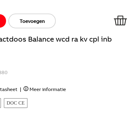
Toevoegen
ctdoos Balance wcd ra kv cpl inb
380
tasheet
|
Meer informatie
DOC CE