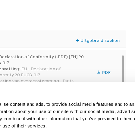
Uitgebreid zoeken
 Declaration of Conformity (.PDF) [EN] 20
-917
nvatting:
EU - Declaration of
PDF
ormity 20 EUCB-917
laring van overeenstemming
-
Duits,
ls, Frans
-
2026-05-15
-
0,16 MB
 Product Declaration (.PDF) [EN] 20
ise content and ads, to provide social media features and to an
-917
rmation about your use of our site with our social media, advertis
nvatting:
ROHS Product Declaration 20
PDF
 combine it with other information that you’ve provided to them o
-917
laring van overeenstemming
-
Duits,
 use of their services.
ls
-
2026-04-07
-
0,16 MB