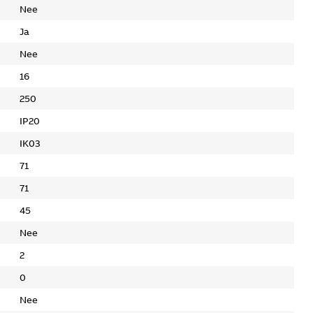
Nee
Ja
Nee
16
250
IP20
IK03
71
71
45
Nee
2
0
Nee