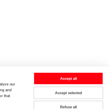
Accept all
alyse our
ing and
Accept selected
r that
Refuse all