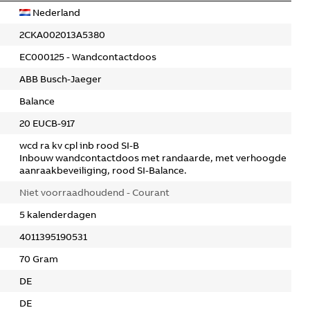
Nederland
2CKA002013A5380
EC000125 - Wandcontactdoos
ABB Busch-Jaeger
Balance
20 EUCB-917
wcd ra kv cpl inb rood SI-B
Inbouw wandcontactdoos met randaarde, met verhoogde
aanraakbeveiliging, rood SI-Balance.
Niet voorraadhoudend - Courant
5 kalenderdagen
4011395190531
70 Gram
DE
DE