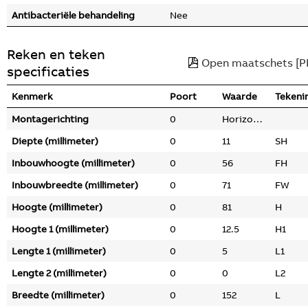
Antibacteriële behandeling
Nee
Reken en teken
Open maatschets [P
specificaties
Kenmerk
Poort
Waarde
Tekeni
Montagerichting
0
Horizontaal
Diepte (millimeter)
0
11
SH
Inbouwhoogte (millimeter)
0
56
FH
Inbouwbreedte (millimeter)
0
71
FW
Hoogte (millimeter)
0
81
H
Hoogte 1 (millimeter)
0
12.5
H1
Lengte 1 (millimeter)
0
5
L1
Lengte 2 (millimeter)
0
0
L2
Breedte (millimeter)
0
152
L