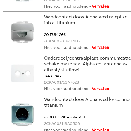
Niet voorraadhoudend -
Vervallen
Wandcontactdoos Alpha wcd ra cpl kd
inb a-titanium
20 EUK-266
2CKA002018A1466
Niet voorraadhoudend -
Vervallen
Onderdeel/centraalplaat communicatie
schakelmateriaal Alpha cpl antenne a-
albast/studiowit
1743-24G
2CKA001753A7628
Niet voorraadhoudend -
Vervallen
Wandcontactdoos Alpha wcd kv cpl inb 
titanium
2300 UCRKS-266-503
2CKA002113A0509
Niet voorraadhoudend -
Vervallen