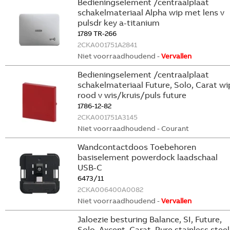
Bedieningselement /centraalplaat
schakelmateriaal Alpha wip met lens v
pulsdr key a-titanium
1789 TR-266
2CKA001751A2841
Niet voorraadhoudend -
Vervallen
Bedieningselement /centraalplaat
schakelmateriaal Future, Solo, Carat wi
rood v wis/kruis/puls future
1786-12-82
2CKA001751A3145
Niet voorraadhoudend - Courant
Wandcontactdoos Toebehoren
basiselement powerdock laadschaal
USB-C
6473/11
2CKA006400A0082
Niet voorraadhoudend -
Vervallen
Jaloezie besturing Balance, SI, Future,
Solo, Axcent, Carat, Pure stainless steel