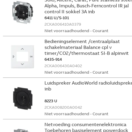
Alpha, Impuls, Busch-Ferncontrol IR jal
control II sokkel 3A inb
6411 U/S-101
2CKA006410A0379
Niet voorraadhoudend - Courant
Bedieningselement /centraalplaat
schakelmateriaal Balance cpl v
timer/CO2/thermostaat SI-B alpinwit
6435-914
2CKA006430A0402
Niet voorraadhoudend - Courant
Luidspreker AudioWorld radioluidsprek
inb
8223 U
2CKA008200A0042
Niet voorraadhoudend - Courant
Netvoeding consumentenelektronica
Toebehoren basiselement powerdock