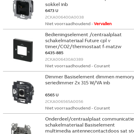
sokkel inb
6473 U
2CKA006400A0038
Niet voorraadhoudend -
Vervallen
Bedieningselement /centraalplaat
schakelmateriaal Future cpl v
timer/CO2/thermostaat f-matzw
6435-885
2CKA006430A0389
Niet voorraadhoudend - Courant
Dimmer Basiselement dimmen memor
seriedimmer 2x 315 W/VA inb
6565 U
2CKA006565A0056
Niet voorraadhoudend - Courant
Onderdeel/centraalplaat communicatie
schakelmateriaal Basiselement
multimedia antennecontactdoos sat st