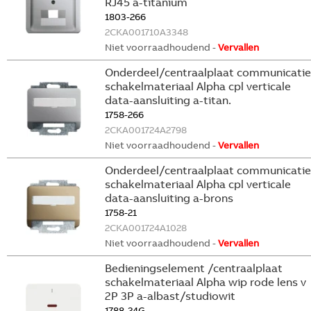
RJ45 a-titanium
1803-266
2CKA001710A3348
Niet voorraadhoudend -
Vervallen
Onderdeel/centraalplaat communicatie
schakelmateriaal Alpha cpl verticale
data-aansluiting a-titan.
1758-266
2CKA001724A2798
Niet voorraadhoudend -
Vervallen
Onderdeel/centraalplaat communicatie
schakelmateriaal Alpha cpl verticale
data-aansluiting a-brons
1758-21
2CKA001724A1028
Niet voorraadhoudend -
Vervallen
Bedieningselement /centraalplaat
schakelmateriaal Alpha wip rode lens v
2P 3P a-albast/studiowit
1788-24G