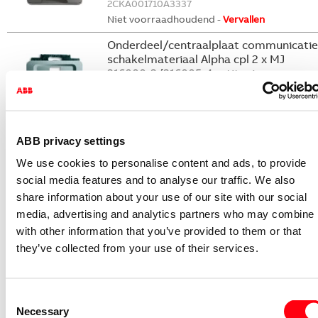
2CKA001710A3337
Niet voorraadhoudend -
Vervallen
Onderdeel/centraalplaat communicatie
schakelmateriaal Alpha cpl 2 x MJ
216000-2/216005-4 a-titanium
2561-02-266
2CKA001710A3341
Niet voorraadhoudend -
Vervallen
ABB privacy settings
Bedieningselement /centraalplaat
schakelmateriaal Alpha cpl v 3 standen
We use cookies to personalise content and ads, to provide
schak 2710/1U a-albast
social media features and to analyse our traffic. We also
2542 DR/02-24G
share information about your use of our site with our social
2CKA001710A3428
media, advertising and analytics partners who may combine i
Niet voorraadhoudend -
Vervallen
with other information that you’ve provided to them or that
Bedieningselement /centraalplaat
they’ve collected from your use of their services.
schakelmateriaal Alpha cpl v 3 standen
schak 2710/1U a-titanium
2542 DR/02-266
Consent
2CKA001710A3467
Necessary
Selection