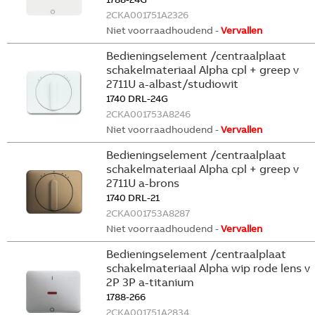
2CKA001751A2326
Niet voorraadhoudend -
Vervallen
Bedieningselement /centraalplaat
schakelmateriaal Alpha cpl + greep v
2711U a-albast/studiowit
1740 DRL-24G
2CKA001753A8246
Niet voorraadhoudend -
Vervallen
Bedieningselement /centraalplaat
schakelmateriaal Alpha cpl + greep v
2711U a-brons
1740 DRL-21
2CKA001753A8287
Niet voorraadhoudend -
Vervallen
Bedieningselement /centraalplaat
schakelmateriaal Alpha wip rode lens v
2P 3P a-titanium
1788-266
2CKA001751A2834