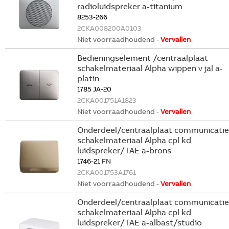
radioluidspreker a-titanium
8253-266
2CKA008200A0103
Niet voorraadhoudend -
Vervallen
Bedieningselement /centraalplaat
schakelmateriaal Alpha wippen v jal a-
platin
1785 JA-20
2CKA001751A1823
Niet voorraadhoudend -
Vervallen
Onderdeel/centraalplaat communicatie
schakelmateriaal Alpha cpl kd
luidspreker/TAE a-brons
1746-21 FN
2CKA001753A1761
Niet voorraadhoudend -
Vervallen
Onderdeel/centraalplaat communicatie
schakelmateriaal Alpha cpl kd
luidspreker/TAE a-albast/studio