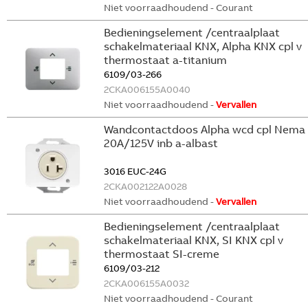
Niet voorraadhoudend - Courant
Bedieningselement /centraalplaat
schakelmateriaal KNX, Alpha KNX cpl v
thermostaat a-titanium
6109/03-266
2CKA006155A0040
Niet voorraadhoudend -
Vervallen
Wandcontactdoos Alpha wcd cpl Nema
20A/125V inb a-albast
3016 EUC-24G
2CKA002122A0028
Niet voorraadhoudend -
Vervallen
Bedieningselement /centraalplaat
schakelmateriaal KNX, SI KNX cpl v
thermostaat SI-creme
6109/03-212
2CKA006155A0032
Niet voorraadhoudend - Courant