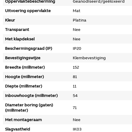
Oppervlaktebescherming
Geanodiseerd/geëloxeerd
Uitvoering oppervlakte
Mat
Kleur
Platina
Transparant
Nee
Met klapdeksel
Nee
Beschermingsgraad (IP)
IP20
Bevestigingswijze
Klembevestiging
Breedte (millimeter)
152
Hoogte (millimeter)
81
Diepte (millimeter)
11
Inbouwhoogte (millimeter)
54
Diameter boring (gaten)
71
(millimeter)
Met montageraam
Nee
Slagvastheid
IK03