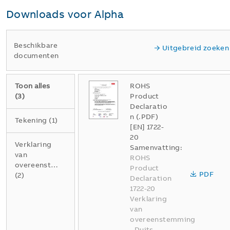
Downloads voor
Alpha
Beschikbare
Uitgebreid zoeken
documenten
Toon alles
ROHS
(
3
)
Product
Declaratio
n (.PDF)
Tekening
(
1
)
[EN] 1722-
20
Verklaring
Samenvatting:
van
ROHS
overeenstemming
Product
PDF
(
2
)
Declaration
1722-20
Verklaring
van
overeenstemming
-
Duits,