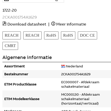
1722-20
2CKA001754A1629
Download datasheet
|
Meer informatie
REACH
REACH
RoHS
RoHS
DOC CE
CMRT
Algemene informatie
Assortiment
Nederland
Bestelnummer
2CKA001754A1629
EC000007 - Afdekraam
ETIM Productklasse
schakelmateriaal
MC000130 - Afdekraam
ETIM Modelleerklasse
schakelmateriaal
(horizontaal/verticaal)