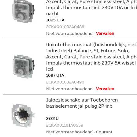
Axcent, Carat, Pure stainless steel, Alph
Impuls thermostaat inb 230V 10A nc lc
nacht
1095 UTA
2CKA001032A0488
Niet voorraadhoudend -
Vervallen
Ruimtethermostaat (huishoudelijk, niet
industrieel) Balance, SI, Future, Solo,
Axcent, Carat, Pure stainless steel, Alph
Impuls thermostaat inb 230V 5A wissel
lcd
1097 UTA
2CKA001032A0490
Niet voorraadhoudend -
Vervallen
Jaloezieschakelaar Toebehoren
basiselement jal pulsg 2P inb
2722 U
2CKA001101A0559
Niet voorraadhoudend - Courant