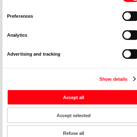
Niet voorraadhoudend -
Vervallen
Onderdeel/centraalplaat communicatie
Preferences
schakelmateriaal Alpha cpl v datadoos 
x RJ45 a-albast
1803-02-24G
Analytics
2CKA001710A2033
Niet voorraadhoudend -
Vervallen
Advertising and tracking
Onderdeel/centraalplaat communicatie
schakelmateriaal Alpha cpl 1 x MJ
216000-2/216005-4 a-titanium
2561-266
Show details
2CKA001710A3340
Niet voorraadhoudend -
Vervallen
Accept all
Onderdeel/centraalplaat communicatie
schakelmateriaal Alpha cpl v datadoos 
x RJ45 a-titanium
Accept selected
1803-02-266
2CKA001710A3347
Niet voorraadhoudend -
Vervallen
Refuse all