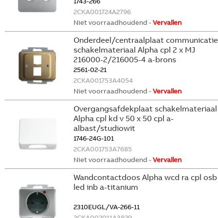
1743-266
2CKA001724A2796
Niet voorraadhoudend -
Vervallen
Onderdeel/centraalplaat communicatie
schakelmateriaal Alpha cpl 2 x MJ
216000-2/216005-4 a-brons
2561-02-21
2CKA001753A4054
Niet voorraadhoudend -
Vervallen
Overgangsafdekplaat schakelmateriaal
Alpha cpl kd v 50 x 50 cpl a-
albast/studiowit
1746-24G-101
2CKA001753A7685
Niet voorraadhoudend -
Vervallen
Wandcontactdoos Alpha wcd ra cpl osb
led inb a-titanium
2310EUGL/VA-266-11
2CKA002011A3829