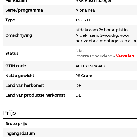
Merknaam
ABB Busch-Jaeger
Serie/programma
Alpha nea
Type
1722-20
afdekraam 2v hor a-platin
Omschrijving
Afdekraam, 2-voudig, voor
horizontale montage, a-platin
Niet
Status
voorraadhoudend -
Vervallen
GTIN code
4011395168400
Netto gewicht
28 Gram
Land van herkomst
DE
Land van productie herkomst
DE
Prijs
Bruto prijs
-
Ingangsdatum
-