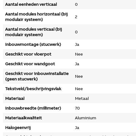
Aantal eenheden verticaal
0
Aantal modules horizontaal (bij
2
modulair systeem)
Aantal modules verticaal (bij
0
modulair systeem)
Inbouwmontage (stucwerk)
Ja
Geschikt voor vloerpot
Nee
Geschikt voor wandgoot
Ja
Geschikt voor inbouwinstallatie
Nee
(geen stucwerk)
Tekstveld/beschrijvingsvlak
Nee
Materiaal
Metaal
Inbouwbreedte (millimeter)
70
Materiaalkwaliteit
Aluminium
Halogeenvrij
Ja