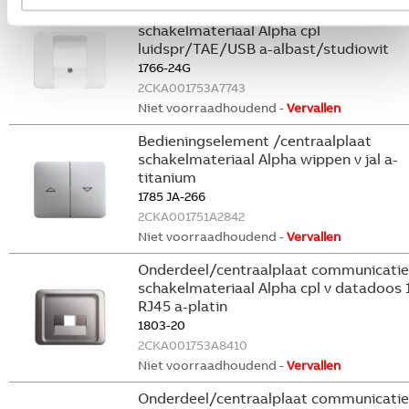
Onderdeel/centraalplaat communicatie
schakelmateriaal Alpha cpl
luidspr/TAE/USB a-albast/studiowit
1766-24G
2CKA001753A7743
Niet voorraadhoudend -
Vervallen
Bedieningselement /centraalplaat
schakelmateriaal Alpha wippen v jal a-
titanium
1785 JA-266
2CKA001751A2842
Niet voorraadhoudend -
Vervallen
Onderdeel/centraalplaat communicatie
schakelmateriaal Alpha cpl v datadoos 1
RJ45 a-platin
1803-20
2CKA001753A8410
Niet voorraadhoudend -
Vervallen
Onderdeel/centraalplaat communicatie