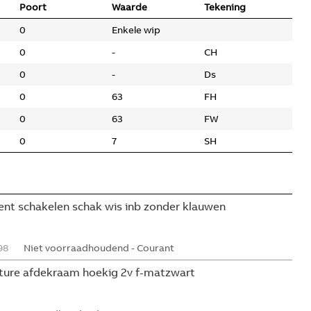
Poort
Waarde
Tekening
0
Enkele wip
0
-
CH
0
-
Ds
0
63
FH
0
63
FW
0
7
SH
ment schakelen schak wis inb zonder klauwen
98
Niet voorraadhoudend - Courant
ture afdekraam hoekig 2v f-matzwart