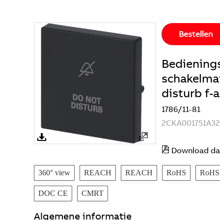
Bestellen
Bedienings
schakelmat
disturb f-
1786/11-81
2CKA001751A32
Download da
360° view
REACH
REACH
RoHS
RoHS
DOC CE
CMRT
Algemene informatie