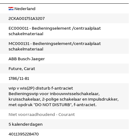
Nederland
2CKA001751A3207
EC000011 - Bedieningselement /centraalplaat
schakelmateriaal
MC000131 - Bedieningselement/centraalplaat
schakelmateriaal
ABB Busch-Jaeger
Future, Carat
1786/11-81
wip v wis(2P) disturb f-antraciet
Bedieningswip voor inbouwwisselschakelaar,
kruisschakelaar, 2-polige schakelaar en impulsdrukker,
met opdruk "DO NOT DISTURB", f-antraciet.
Niet voorraadhoudend - Courant
5 kalenderdagen
4011395228470