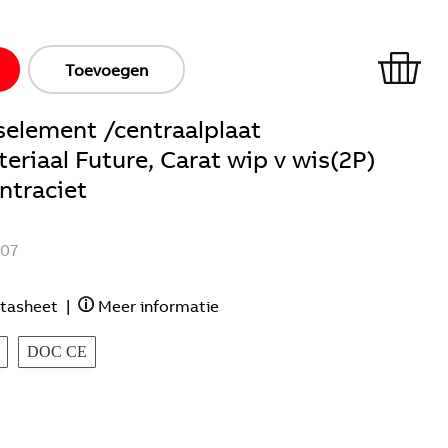
Toevoegen
element /centraalplaat
eriaal Future, Carat wip v wis(2P)
antraciet
07
tasheet
|
Meer informatie
DOC CE