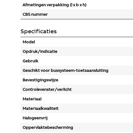
Afmetingen verpakking (l x b x h)
CBS nummer
Specificaties
Model
Opdruk/indicatie
Gebruik
Geschikt voor bussysteem-toetsaansluiting
Bevestigingswijze
Controlevenster/verlicht
Materiaal
Materiaalkwaliteit
Halogeenvrij
Oppervlaktebescherming