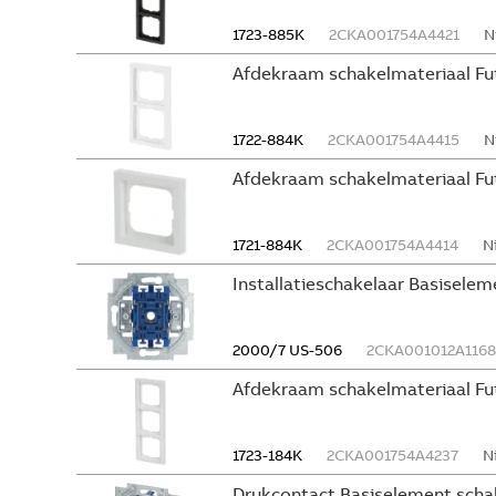
1723-885K
2CKA001754A4421
N
Afdekraam schakelmateriaal Fu
1722-884K
2CKA001754A4415
N
Afdekraam schakelmateriaal Fu
1721-884K
2CKA001754A4414
N
Installatieschakelaar Basiselem
2000/7 US-506
2CKA001012A1168
Afdekraam schakelmateriaal Fu
1723-184K
2CKA001754A4237
N
Drukcontact Basiselement scha