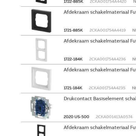
1722-885K
2CKA001754A4420
N
Afdekraam schakelmateriaal Fu
1721-885K
2CKA001754A4419
N
Afdekraam schakelmateriaal Fu
1722-184K
2CKA001754A4236
N
Afdekraam schakelmateriaal Fut
1721-184K
2CKA001754A4235
N
Drukcontact Basiselement scha
2020 US-500
2CKA001413A0574
Afdekraam schakelmateriaal Fu