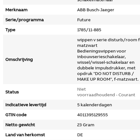
Merknaam
ABB Busch-Jaeger
Serie/programma
Future
Type
1785/11-885
wippen v serie disturb/room f
matzwart
Bedieningswippen voor
inbouwserieschakelaar,
Omschrijving
wissel/wissel-schakelaar en
dubbele impulsdrukker, met
opdruk "DO NOT DISTURB /
MAKE UP ROOM", f-matzwart.
Niet
Status
voorraadhoudend - Courant
Indicatieve levertijd
5 kalenderdagen
GTIN code
4011395129555
Netto gewicht
23 Gram
Land van herkomst
DE