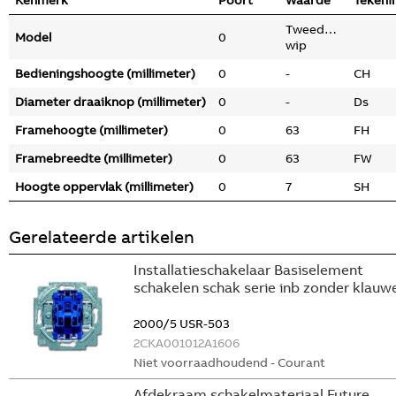
Kenmerk
Poort
Waarde
Tekeni
Tweedelige
Model
0
wip
Bedieningshoogte (millimeter)
0
-
CH
Diameter draaiknop (millimeter)
0
-
Ds
Framehoogte (millimeter)
0
63
FH
Framebreedte (millimeter)
0
63
FW
Hoogte oppervlak (millimeter)
0
7
SH
Gerelateerde artikelen
Installatieschakelaar Basiselement
schakelen schak serie inb zonder klauw
2000/5 USR-503
2CKA001012A1606
Niet voorraadhoudend - Courant
Afdekraam schakelmateriaal Future