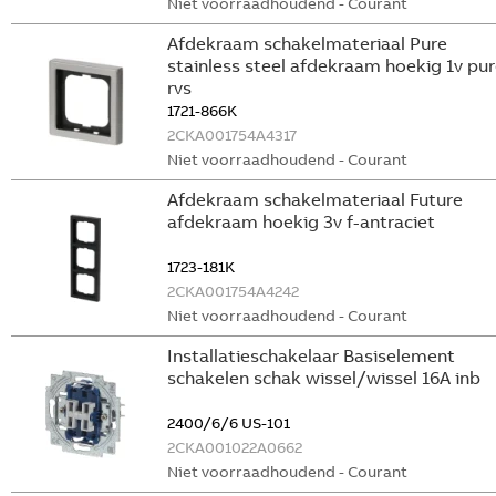
Niet voorraadhoudend - Courant
Afdekraam schakelmateriaal Pure
stainless steel afdekraam hoekig 1v pur
rvs
1721-866K
2CKA001754A4317
Niet voorraadhoudend - Courant
Afdekraam schakelmateriaal Future
afdekraam hoekig 3v f-antraciet
1723-181K
2CKA001754A4242
Niet voorraadhoudend - Courant
Installatieschakelaar Basiselement
schakelen schak wissel/wissel 16A inb
2400/6/6 US-101
2CKA001022A0662
Niet voorraadhoudend - Courant