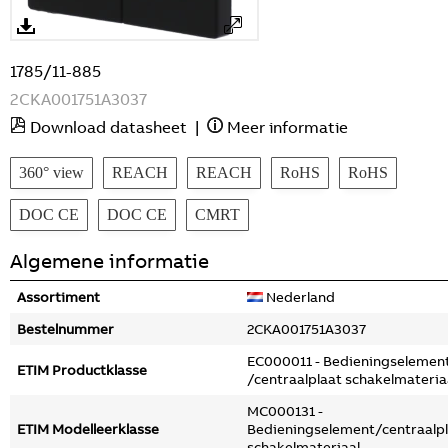
1785/11-885
2CKA001751A3037
Download datasheet
|
Meer informatie
360° view
REACH
REACH
RoHS
RoHS
DOC CE
DOC CE
CMRT
Algemene informatie
Assortiment
Nederland
Bestelnummer
2CKA001751A3037
EC000011 - Bedieningselemen
ETIM Productklasse
/centraalplaat schakelmateria
MC000131 -
ETIM Modelleerklasse
Bedieningselement/centraalp
schakelmateriaal