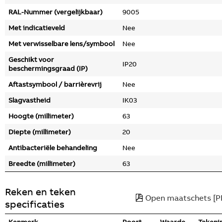
RAL-Nummer (vergelijkbaar)
9005
Met indicatieveld
Nee
Met verwisselbare lens/symbool
Nee
Geschikt voor
IP20
beschermingsgraad (IP)
Aftastsymbool / barrièrevrij
Nee
Slagvastheid
IK03
Hoogte (millimeter)
63
Diepte (millimeter)
20
Antibacteriële behandeling
Nee
Breedte (millimeter)
63
Reken en teken
Open maatschets [P
specificaties