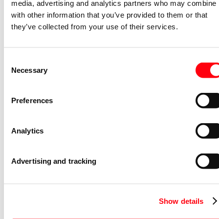
media, advertising and analytics partners who may combine i
with other information that you’ve provided to them or that
1721-184K
they’ve collected from your use of their services.
2CKA001754A4235
Niet voorraadhoudend - Courant
Afdekraam schakelmateriaal Future
Consent
afdekraam hoekig 3v f-matzwart
Necessary
Selection
1723-885K
2CKA001754A4421
Preferences
Niet voorraadhoudend - Courant
Afdekraam schakelmateriaal Future
Analytics
afdekraam hoekig 2v f-matwit
1722-884K
Advertising and tracking
2CKA001754A4415
Niet voorraadhoudend - Courant
Afdekraam schakelmateriaal Future
Show details
afdekraam hoekig 1v f-matwit