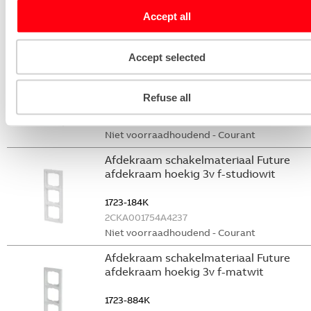
1721-884K
Accept all
2CKA001754A4414
Niet voorraadhoudend - Courant
Accept selected
Installatieschakelaar Basiselement
schakelen schak wis/wis inb
Refuse all
2000/6/6US-101-500
2CKA001011A0928
Niet voorraadhoudend - Courant
Afdekraam schakelmateriaal Future
afdekraam hoekig 3v f-studiowit
1723-184K
2CKA001754A4237
Niet voorraadhoudend - Courant
Afdekraam schakelmateriaal Future
afdekraam hoekig 3v f-matwit
1723-884K