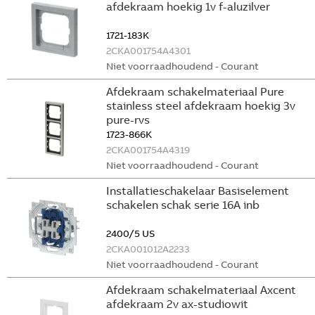
afdekraam hoekig 1v f-aluzilver
1721-183K
2CKA001754A4301
Niet voorraadhoudend - Courant
Afdekraam schakelmateriaal Pure
stainless steel afdekraam hoekig 3v
pure-rvs
1723-866K
2CKA001754A4319
Niet voorraadhoudend - Courant
Installatieschakelaar Basiselement
schakelen schak serie 16A inb
2400/5 US
2CKA001012A2233
Niet voorraadhoudend - Courant
Afdekraam schakelmateriaal Axcent
afdekraam 2v ax-studiowit