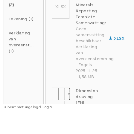
(
2
)
Minerals
XLSX
Reporting
Template
Tekening
(
1
)
Samenvatting:
Geen
Verklaring
samenvatting
XLSX
van
beschikbaar
overeenstemming
Verklaring
(
1
)
van
overeenstemming
-
Engels
-
2025-11-25
-
1,58 MB
Dimension
drawing
[EN]
U bent niet ingelogd
m_1785-84
Samenvatting:
Dimension
drawing
SVG
m_1785-84