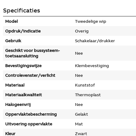
Specificaties
Model
Tweedelige wip
Opdruk/indicatie
Overig
Gebruik
Schakelaar/drukker
Geschikt voor bussysteem-
Nee
toetsaansluiting
Bevestigingswijze
Klembevestiging
Controlevenster/verlicht
Nee
Materiaal
Kunststof
Materiaalkwaliteit
Thermoplast
Halogeenvrij
Nee
Oppervlaktebescherming
Gelakt
Uitvoering oppervlakte
Mat
Kleur
Zwart