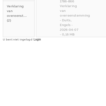
1786-866
Verklaring
Verklaring
van
van
overeenstemming
overeenstemming
-
Duits,
(
2
)
Engels
-
2026-04-07
-
0,16 MB
U bent niet ingelogd
Conflict
Minerals
XLSX
Reporting
Template
Samenvatting:
Geen
samenvatting
XLSX
beschikbaar
Verklaring
van
overeenstemming
-
Engels
-
2025-11-25