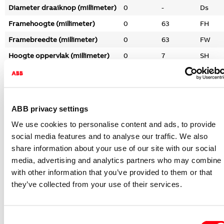
Diameter draaiknop (millimeter)
0
-
Ds
Framehoogte (millimeter)
0
63
FH
Framebreedte (millimeter)
0
63
FW
Hoogte oppervlak (millimeter)
0
7
SH
Gerelateerde artikelen
Installatieschakelaar Basiselement
ABB privacy settings
schakelen schak wis inb zonder klauwe
We use cookies to personalise content and ads, to provide
2000/6 USR-503
social media features and to analyse our traffic. We also
2CKA001012A1598
share information about your use of our site with our social
Niet voorraadhoudend - Courant
media, advertising and analytics partners who may combine i
with other information that you’ve provided to them or that
Drukcontact Basiselement schakelen
pulsdrukker 1P maak inb
they’ve collected from your use of their services.
2020 US-500
2CKA001413A0574
Consent