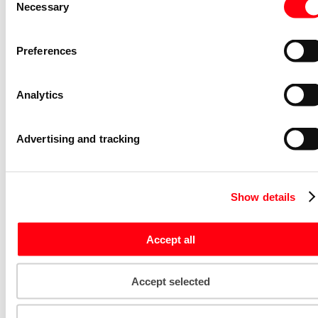
Niet voorraadhoudend - Courant
Necessary
Selection
Installatieschakelaar Basiselement
schakelen schak kruis inb
Preferences
2000/7 US-506
2CKA001012A1168
Analytics
Niet voorraadhoudend - Courant
Drukcontact Basiselement schakelen
Advertising and tracking
pulsdrukker 1P maak/breek inb
2020 US-206
2CKA001413A0517
Show details
Niet voorraadhoudend - Courant
Drukcontact Basiselement schakelen
Accept all
pulsdrukker 1P maak verlichtbaar
2020 US-201
Accept selected
2CKA001413A0483
Niet voorraadhoudend - Courant