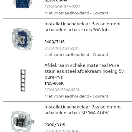
6108/06-AP
2CKA006133A0224
Niet voorraadhoudend - Courant
Installatieschakelaar Basiselement
schakelen schak kruis 16A inb
2400/7 US
2CKA001012A2235
Niet voorraadhoudend - Courant
Afdekraam schakelmateriaal Pure
stainless steel afdekraam hoekig 5v
pure-rvs
1725-866K
2CKA001754A4321
Niet voorraadhoudend - Courant
Installatieschakelaar Basiselement
schakelen schak 3P 16A 400V
2000/3 US
2CKA001011A0816