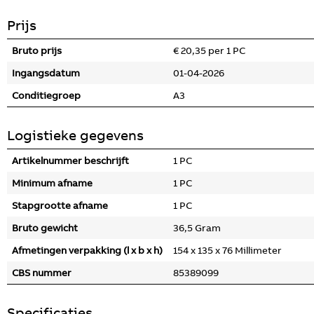
Prijs
Bruto prijs
€ 20,35 per 1 PC
Ingangsdatum
01-04-2026
Conditiegroep
A3
Logistieke gegevens
Artikelnummer beschrijft
1 PC
Minimum afname
1 PC
Stapgrootte afname
1 PC
Bruto gewicht
36,5 Gram
Afmetingen verpakking (l x b x h)
154 x 135 x 76 Millimeter
CBS nummer
85389099
Specificaties