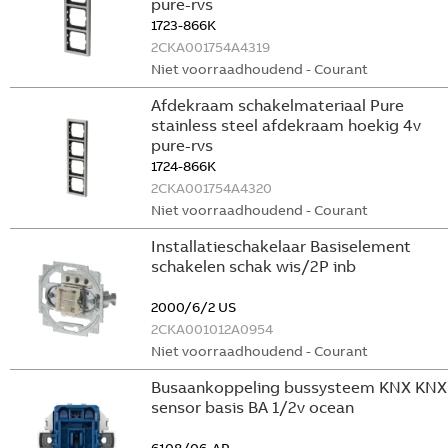
pure-rvs
1723-866K
2CKA001754A4319
Niet voorraadhoudend - Courant
Afdekraam schakelmateriaal Pure
stainless steel afdekraam hoekig 4v
pure-rvs
1724-866K
2CKA001754A4320
Niet voorraadhoudend - Courant
Installatieschakelaar Basiselement
schakelen schak wis/2P inb
2000/6/2 US
2CKA001012A0954
Niet voorraadhoudend - Courant
Busaankoppeling bussysteem KNX KNX
sensor basis BA 1/2v ocean