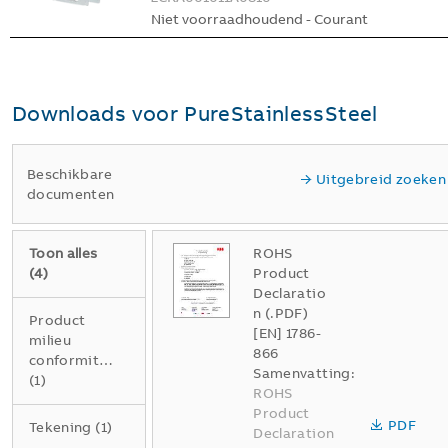
Niet voorraadhoudend - Courant
Downloads voor
PureStainlessSteel
Beschikbare
Uitgebreid zoeken
documenten
Toon alles
ROHS
(
4
)
Product
Declaratio
n (.PDF)
Product
[EN] 1786-
milieu
866
conformiteitsverklaring
Samenvatting:
(
1
)
ROHS
Product
PDF
Tekening
(
1
)
Declaration