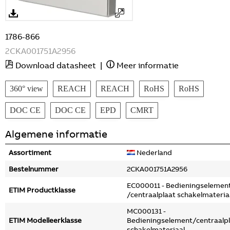
1786-866
2CKA001751A2956
Download datasheet
|
Meer informatie
360° view
REACH
REACH
RoHS
RoHS
DOC CE
DOC CE
EPD
CMRT
Algemene informatie
Assortiment
Nederland
Bestelnummer
2CKA001751A2956
EC000011 - Bedieningselemen
ETIM Productklasse
/centraalplaat schakelmateria
MC000131 -
ETIM Modelleerklasse
Bedieningselement/centraalp
schakelmateriaal