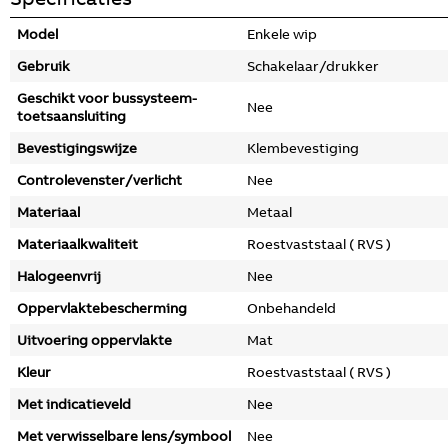
Model
Enkele wip
Gebruik
Schakelaar/drukker
Geschikt voor bussysteem-
Nee
toetsaansluiting
Bevestigingswijze
Klembevestiging
Controlevenster/verlicht
Nee
Materiaal
Metaal
Materiaalkwaliteit
Roestvaststaal ( RVS )
Halogeenvrij
Nee
Oppervlaktebescherming
Onbehandeld
Uitvoering oppervlakte
Mat
Kleur
Roestvaststaal ( RVS )
Met indicatieveld
Nee
Met verwisselbare lens/symbool
Nee