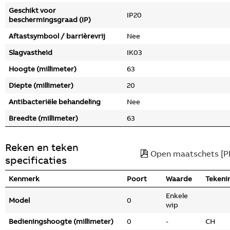
Geschikt voor
IP20
beschermingsgraad (IP)
Aftastsymbool / barrièrevrij
Nee
Slagvastheid
IK03
Hoogte (millimeter)
63
Diepte (millimeter)
20
Antibacteriële behandeling
Nee
Breedte (millimeter)
63
Reken en teken
Open maatschets [P
specificaties
Kenmerk
Poort
Waarde
Tekeni
Enkele
Model
0
wip
Bedieningshoogte (millimeter)
0
-
CH