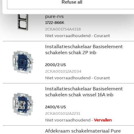
Refuse all
Afdekraam schakelmateriaal Pure
stainless steel afdekraam hoekig 2v
pure-rvs
1722-866K
2CKA001754A4318
Niet voorraadhoudend - Courant
Installatieschakelaar Basiselement
schakelen schak 2P inb
2000/2 US
2CKA001012A2034
Niet voorraadhoudend - Courant
Installatieschakelaar Basiselement
schakelen schak wissel 16A inb
2400/6 US
2CKA001012A2231
Niet voorraadhoudend -
Vervallen
Afdekraam schakelmateriaal Pure