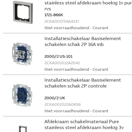
stainless steel afdekraam hoekig 1v pur
rvs
1721-866K
2CKA001754A4317
Niet voorraadhoudend - Courant
Installatieschakelaar Basiselement
schakelen schak 2P 16A inb
2000/2 US-101
2CKA001012A2042
Niet voorraadhoudend - Courant
Installatieschakelaar Basiselement
schakelen schak 2P controle
2000/2 UK
2CKA001022A0656
Niet voorraadhoudend - Courant
Afdekraam schakelmateriaal Pure
stainless steel afdekraam hoekig 3v