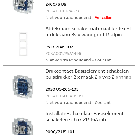
2400/6 US
2CKA001012A2231
Niet voorraadhoudend -
Vervallen
Afdekraam schakelmateriaal Reflex SI
afdekraam 3v v wandgoot R-alpin
2513-214K-102
2CKA001725A1496
Niet voorraadhoudend - Courant
Drukcontact Basiselement schakelen
pulsdrukker 2 x maak 2 x wip 2 x in inb
2020 US-205-101
2CKA001413A0509
Niet voorraadhoudend - Courant
Installatieschakelaar Basiselement
schakelen schak 2P 16A inb
2000/2 US-101