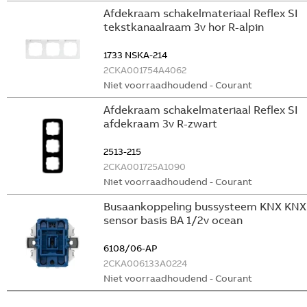
Afdekraam schakelmateriaal Reflex SI
tekstkanaalraam 3v hor R-alpin
1733 NSKA-214
2CKA001754A4062
Niet voorraadhoudend - Courant
Afdekraam schakelmateriaal Reflex SI
afdekraam 3v R-zwart
2513-215
2CKA001725A1090
Niet voorraadhoudend - Courant
Busaankoppeling bussysteem KNX KNX
sensor basis BA 1/2v ocean
6108/06-AP
2CKA006133A0224
Niet voorraadhoudend - Courant