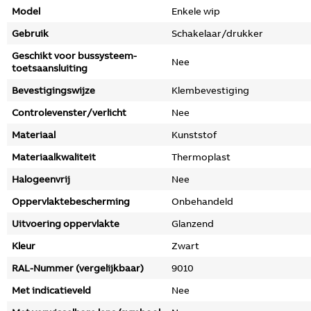
Model
Enkele wip
Gebruik
Schakelaar/drukker
Geschikt voor bussysteem-
Nee
toetsaansluiting
Bevestigingswijze
Klembevestiging
Controlevenster/verlicht
Nee
Materiaal
Kunststof
Materiaalkwaliteit
Thermoplast
Halogeenvrij
Nee
Oppervlaktebescherming
Onbehandeld
Uitvoering oppervlakte
Glanzend
Kleur
Zwart
RAL-Nummer (vergelijkbaar)
9010
Met indicatieveld
Nee