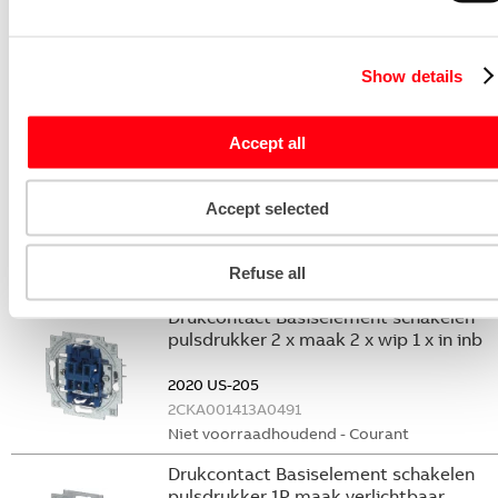
Afdekraam schakelmateriaal Reflex SI
afdekraam 2v v wandgoot R-alpin
2512-214K-102
Show details
2CKA001725A1495
Niet voorraadhoudend - Courant
Accept all
Afdekraam schakelmateriaal Reflex SI
afdekraam 4v R-alpin
Accept selected
2514-214
2CKA001725A0951
Refuse all
Niet voorraadhoudend - Courant
Drukcontact Basiselement schakelen
pulsdrukker 2 x maak 2 x wip 1 x in inb
2020 US-205
2CKA001413A0491
Niet voorraadhoudend - Courant
Drukcontact Basiselement schakelen
pulsdrukker 1P maak verlichtbaar