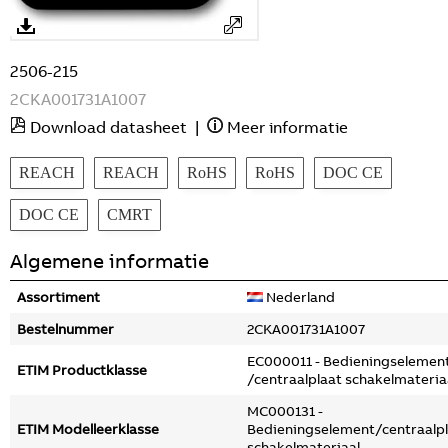
2506-215
2CKA001731A1007
Download datasheet
|
Meer informatie
REACH
REACH
RoHS
RoHS
DOC CE
DOC CE
CMRT
Algemene informatie
Assortiment
Nederland
Bestelnummer
2CKA001731A1007
EC000011 - Bedieningselemen
ETIM Productklasse
/centraalplaat schakelmateria
MC000131 -
ETIM Modelleerklasse
Bedieningselement/centraalp
schakelmateriaal