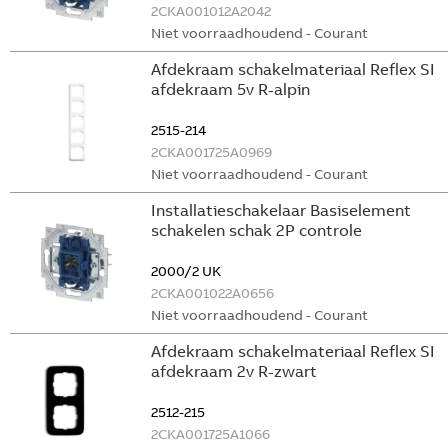
2CKA001012A2042
Niet voorraadhoudend - Courant
Afdekraam schakelmateriaal Reflex SI
afdekraam 5v R-alpin
2515-214
2CKA001725A0969
Niet voorraadhoudend - Courant
Installatieschakelaar Basiselement
schakelen schak 2P controle
2000/2 UK
2CKA001022A0656
Niet voorraadhoudend - Courant
Afdekraam schakelmateriaal Reflex SI
afdekraam 2v R-zwart
2512-215
2CKA001725A1066