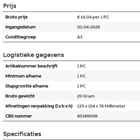
Prijs
Bruto prijs
€ 14,04 per 1 PC
Ingangsdatum
01-04-2026
Conditiegroep
A3
Logistieke gegevens
Artikelnummer beschrijft
1 PC
Minimum afname
1 PC
Stapgrootte afname
1 PC
Bruto gewicht
20 Gram
Afmetingen verpakking (l x b x h)
135 x 154 x 76 Millimeter
CBS nummer
85389099
Specificaties