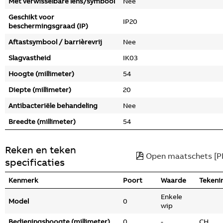
Met verwisselbare lens/symbool
Nee
Geschikt voor
IP20
beschermingsgraad (IP)
Aftastsymbool / barrièrevrij
Nee
Slagvastheid
IK03
Hoogte (millimeter)
54
Diepte (millimeter)
20
Antibacteriële behandeling
Nee
Breedte (millimeter)
54
Reken en teken
Open maatschets [P
specificaties
Kenmerk
Poort
Waarde
Tekeni
Enkele
Model
0
wip
Bedieningshoogte (millimeter)
0
-
CH