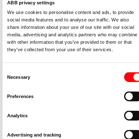
ABB privacy settings
Installatieschakelaar Basiselement
We use cookies to personalise content and ads, to provide
schakelen schak kruis inb
social media features and to analyse our traffic. We also
share information about your use of our site with our social
2000/7 US-506
2CKA001012A1168
media, advertising and analytics partners who may combine i
Niet voorraadhoudend - Courant
with other information that you’ve provided to them or that
they’ve collected from your use of their services.
Afdekraam schakelmateriaal Reflex SI
afdekraam 1v v wandgoot R-alpin
Consent
2511-214K-102
Necessary
2CKA001725A1494
Selection
Niet voorraadhoudend - Courant
Drukcontact Basiselement schakelen
Preferences
pulsdrukker 1P maak/breek inb
2020 US-206
Analytics
2CKA001413A0517
Niet voorraadhoudend - Courant
Advertising and tracking