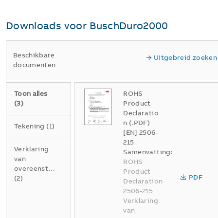
Downloads voor
BuschDuro2000
Beschikbare
Uitgebreid zoeken
documenten
Toon alles
ROHS
(
3
)
Product
Declaratio
n (.PDF)
Tekening
(
1
)
[EN] 2506-
215
Verklaring
Samenvatting:
van
ROHS
overeenstemming
Product
PDF
(
2
)
Declaration
2506-215
Verklaring
van