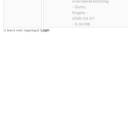
overeenstemming
-
Duits,
Engels
-
2026-04-07
-
0,16 MB
U bent niet ingelogd
Conflict
Minerals
XLSX
Reporting
Template
Samenvatting:
Geen
samenvatting
XLSX
beschikbaar
Verklaring
van
overeenstemming
-
Engels
-
2025-11-25
-
1,58 MB
Dimension