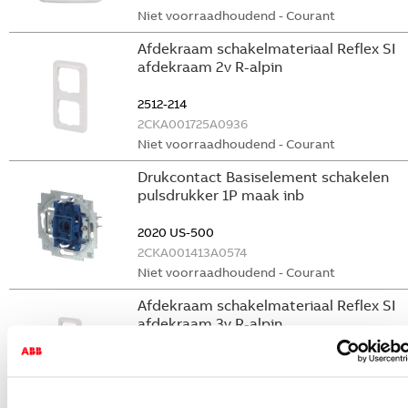
Niet voorraadhoudend - Courant
Afdekraam schakelmateriaal Reflex SI
afdekraam 2v R-alpin
2512-214
2CKA001725A0936
Niet voorraadhoudend - Courant
Drukcontact Basiselement schakelen
pulsdrukker 1P maak inb
2020 US-500
2CKA001413A0574
Niet voorraadhoudend - Courant
Afdekraam schakelmateriaal Reflex SI
afdekraam 3v R-alpin
2513-214
2CKA001725A0944
Niet voorraadhoudend - Courant