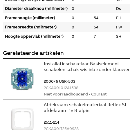
Diameter draaiknop (millimeter)
0
-
Ds
Framehoogte (millimeter)
0
54
FH
Framebreedte (millimeter)
0
54
FW
Hoogte oppervlak (millimeter)
0
7
SH
Gerelateerde artikelen
Installatieschakelaar Basiselement
schakelen schak wis inb zonder klauwe
2000/6 USR-503
2CKA001012A1598
Niet voorraadhoudend - Courant
Afdekraam schakelmateriaal Reflex SI
afdekraam 1v R-alpin
2511-214
2CKA001725A0928