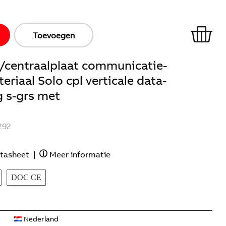
Toevoegen
/centraalplaat communicatie-
eriaal Solo cpl verticale data-
g s-grs met
292
tasheet
|
Meer informatie
DOC CE
Nederland