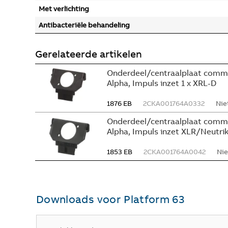
Met verlichting
Antibacteriële behandeling
Gerelateerde artikelen
Onderdeel/centraalplaat commun
Alpha, Impuls inzet 1 x XRL-D
1876 EB
2CKA001764A0332
Nie
Onderdeel/centraalplaat commun
Alpha, Impuls inzet XLR/Neutri
1853 EB
2CKA001764A0042
Nie
Downloads voor
Platform 63