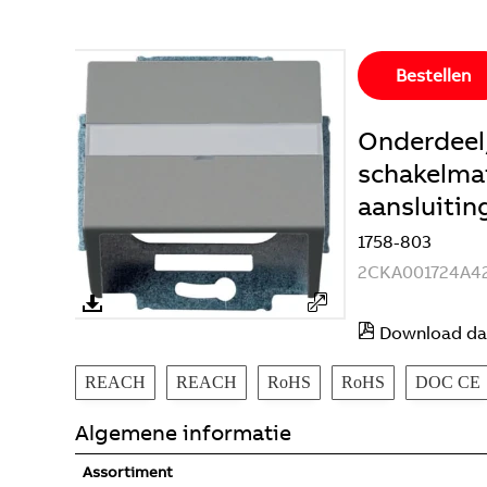
Bestellen
Onderdeel
schakelmat
aansluitin
1758-803
2CKA001724A4
Download da
REACH
REACH
RoHS
RoHS
DOC CE
Algemene informatie
Assortiment