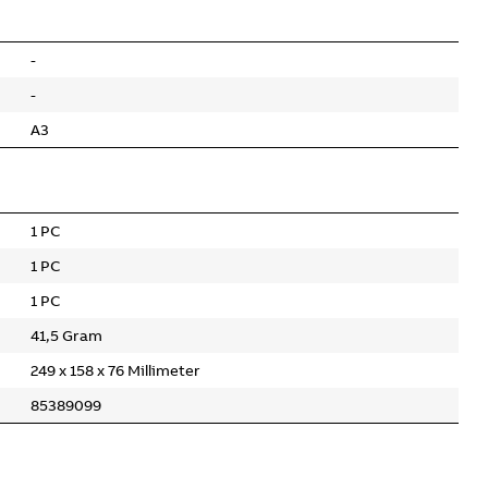
-
-
A3
1 PC
1 PC
1 PC
41,5 Gram
249 x 158 x 76 Millimeter
85389099