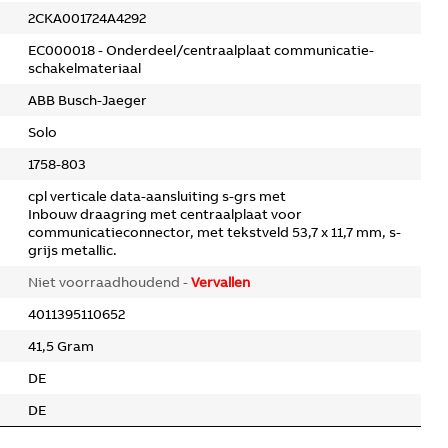
2CKA001724A4292
EC000018 - Onderdeel/centraalplaat communicatie-
schakelmateriaal
ABB Busch-Jaeger
Solo
1758-803
cpl verticale data-aansluiting s-grs met
Inbouw draagring met centraalplaat voor
communicatieconnector, met tekstveld 53,7 x 11,7 mm, s-
grijs metallic.
Niet voorraadhoudend -
Vervallen
4011395110652
41,5 Gram
DE
DE