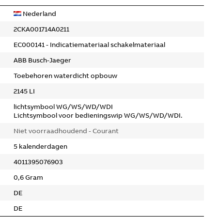
Nederland
2CKA001714A0211
EC000141 - Indicatiemateriaal schakelmateriaal
ABB Busch-Jaeger
Toebehoren waterdicht opbouw
2145 LI
lichtsymbool WG/WS/WD/WDI
Lichtsymbool voor bedieningswip WG/WS/WD/WDI.
Niet voorraadhoudend - Courant
5 kalenderdagen
4011395076903
0,6 Gram
DE
DE