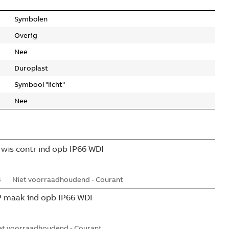
Symbolen
Overig
Nee
Duroplast
Symbool "licht"
Nee
 wis contr ind opb IP66 WDI
4
Niet voorraadhoudend - Courant
P maak ind opb IP66 WDI
et voorraadhoudend - Courant