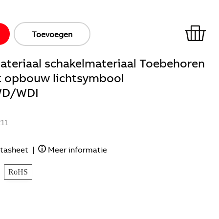
Toevoegen
ateriaal schakelmateriaal Toebehoren
t opbouw lichtsymbool
D/WDI
11
tasheet
|
Meer informatie
RoHS