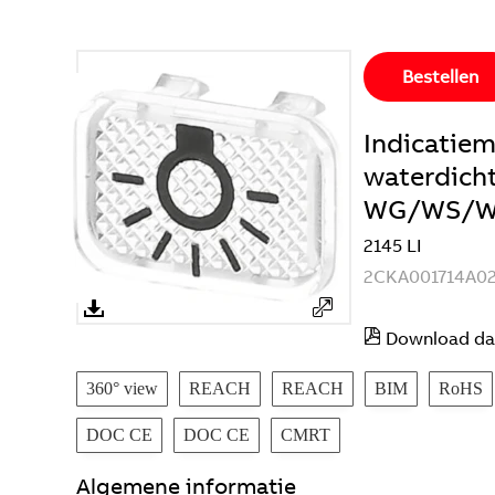
Bestellen
Indicatiem
waterdich
WG/WS/W
2145 LI
2CKA001714A02
Download da
360° view
REACH
REACH
BIM
RoHS
DOC CE
DOC CE
CMRT
Algemene informatie