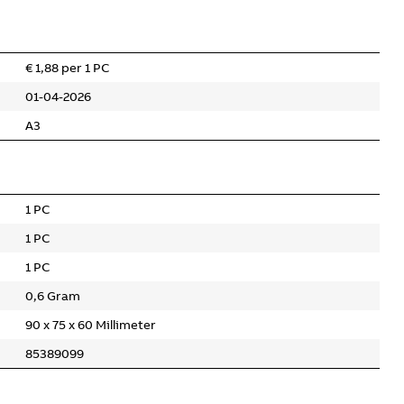
€ 1,88 per 1 PC
01-04-2026
A3
1 PC
1 PC
1 PC
0,6 Gram
90 x 75 x 60 Millimeter
85389099