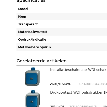
Specificaties
Model
Kleur
Transparant
Materiaalkwaliteit
Opdruk/indicatie
Met voelbare opdruk
Gerelateerde artikelen
Installatieschakelaar WDI schak
2601/6 SKWDI
2CKA001084A085
Drukcontact WDI pulsdrukker 1
2621 WDI
2CKA001483A0171
Ni