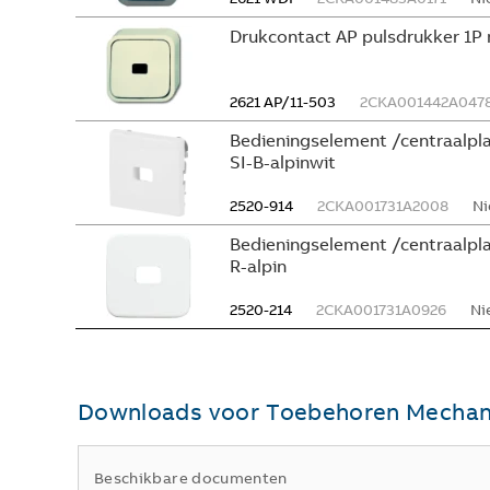
Drukcontact AP pulsdrukker 1
2621 AP/11-503
2CKA001442A047
Bedieningselement /centraalpla
SI-B-alpinwit
2520-914
2CKA001731A2008
Ni
Bedieningselement /centraalplaa
R-alpin
2520-214
2CKA001731A0926
Ni
Downloads voor
Toebehoren Mechan
Beschikbare documenten