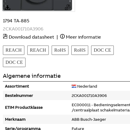
1794 TA-885
2CKA001710A3906
Download datasheet
|
Meer informatie
REACH
REACH
RoHS
RoHS
DOC CE
DOC CE
Algemene informatie
Assortiment
Nederland
Bestelnummer
2CKA001710A3906
EC000011 - Bedieningselemen
ETIM Productklasse
/centraalplaat schakelmateria
Merknaam
ABB Busch-Jaeger
Serie/programma
Future