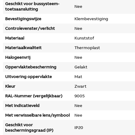
Geschikt voor bussysteem-
Nee
toetsaansluiting
Bevestigingswijze
Klembevestiging
Controlevenster/verlicht
Nee
Materiaal
Kunststof
Materiaalkwaliteit
Thermoplast
Halogeenvrij
Nee
Oppervlaktebescherming
Gelakt
Uitvoering oppervlakte
Mat
Kleur
Zwart
RAL-Nummer (vergelijkbaar)
9005
Met indicatieveld
Nee
Met verwisselbare lens/symbool
Nee
Geschikt voor
IP20
beschermingsgraad (IP)