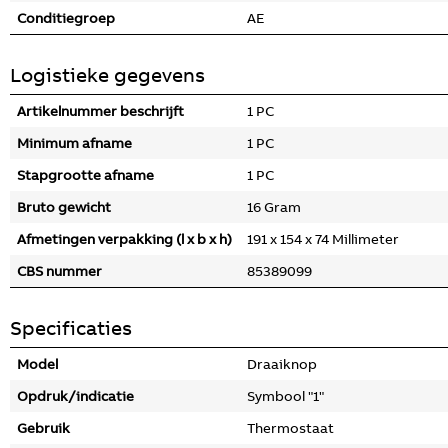
Conditiegroep
AE
Logistieke gegevens
Artikelnummer beschrijft
1 PC
Minimum afname
1 PC
Stapgrootte afname
1 PC
Bruto gewicht
16 Gram
Afmetingen verpakking (l x b x h)
191 x 154 x 74 Millimeter
CBS nummer
85389099
Specificaties
Model
Draaiknop
Opdruk/indicatie
Symbool "1"
Gebruik
Thermostaat