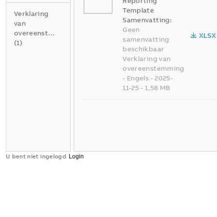
Reporting
Template
Verklaring
Samenvatting:
van
Geen
overeenstemming
XLSX
samenvatting
(
1
)
beschikbaar
Verklaring van
overeenstemming
-
Engels
-
2025-
11-25
-
1,58 MB
U bent niet ingelogd