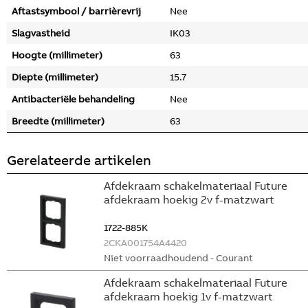
Aftastsymbool / barrièrevrij
Nee
Slagvastheid
IK03
Hoogte (millimeter)
63
Diepte (millimeter)
15.7
Antibacteriële behandeling
Nee
Breedte (millimeter)
63
Gerelateerde artikelen
Afdekraam schakelmateriaal Future
afdekraam hoekig 2v f-matzwart
1722-885K
2CKA001754A4420
Niet voorraadhoudend - Courant
Afdekraam schakelmateriaal Future
afdekraam hoekig 1v f-matzwart