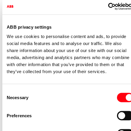
2CKA001754A4421
Niet voorraadhoudend - Courant
Afdekraam schakelmateriaal Future
ABB privacy settings
afdekraam hoekig 2v f-matwit
We use cookies to personalise content and ads, to provide
1722-884K
social media features and to analyse our traffic. We also
2CKA001754A4415
share information about your use of our site with our social
Niet voorraadhoudend - Courant
media, advertising and analytics partners who may combine i
Afdekraam schakelmateriaal Future
with other information that you’ve provided to them or that
afdekraam hoekig 1v f-matwit
they’ve collected from your use of their services.
1721-884K
2CKA001754A4414
Consent
Niet voorraadhoudend - Courant
Necessary
Selection
Afdekraam schakelmateriaal Future
afdekraam hoekig 3v f-studiowit
Preferences
1723-184K
2CKA001754A4237