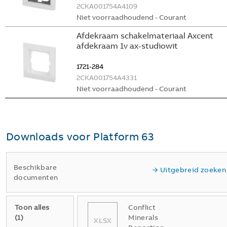
2CKA001754A4109
Niet voorraadhoudend - Courant
Afdekraam schakelmateriaal Axcent
afdekraam 1v ax-studiowit
1721-284
2CKA001754A4331
Niet voorraadhoudend - Courant
Downloads voor
Platform 63
Beschikbare
Uitgebreid zoeken
documenten
Toon alles
Conflict
(
1
)
Minerals
XLSX