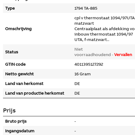
Type
1794 TA-885
cpl v thermostaat 1094/97UTA 
matzwart
Omschrijving
Centraalplaat als afdekking v
inbouw thermostaat 1094/97
UTA, f-matzwart..
Niet
Status
voorraadhoudend -
Vervallen
GTIN code
4011395127292
Netto gewicht
16 Gram
Land van herkomst
DE
Land van productie herkomst
DE
Prijs
Bruto prijs
-
Ingangsdatum
-