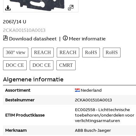
2067/14 U
2CKA001510A0013
Download datasheet
|
Meer informatie
360° view
REACH
REACH
RoHS
RoHS
DOC CE
DOC CE
CMRT
Algemene informatie
Assortiment
Nederland
Bestelnummer
2CKA001510A0013
EC002558 - Lichttechnische
ETIM Productklasse
toebehoren/onderdelen voor
verlichtingsarmaturen
Merknaam
ABB Busch-Jaeger