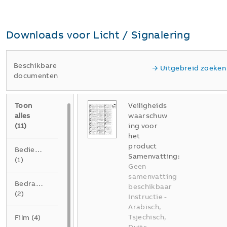
Downloads voor
Licht / Signalering
Beschikbare
Uitgebreid zoeken
documenten
Toon
Veiligheids
alles
waarschuw
(
11
)
ing voor
het
product
Bedieningshandleiding
Samenvatting:
(
1
)
Geen
samenvatting
Bedradingsschema
beschikbaar
(
2
)
Instructie
-
Arabisch,
Tsjechisch,
Film
(
4
)