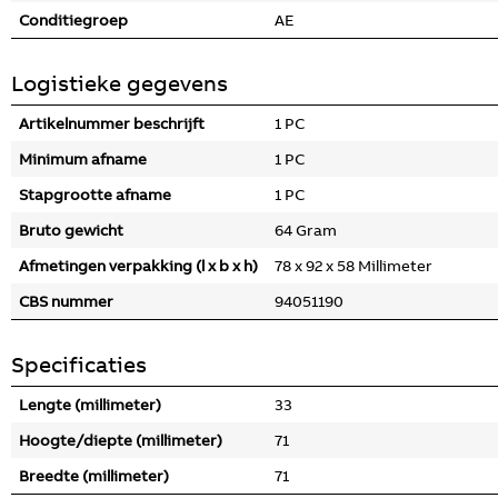
Conditiegroep
AE
Logistieke gegevens
Artikelnummer beschrijft
1 PC
Minimum afname
1 PC
Stapgrootte afname
1 PC
Bruto gewicht
64 Gram
Afmetingen verpakking (l x b x h)
78 x 92 x 58 Millimeter
CBS nummer
94051190
Specificaties
Lengte (millimeter)
33
Hoogte/diepte (millimeter)
71
Breedte (millimeter)
71