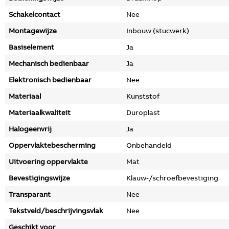
Schakelcontact
Nee
Montagewijze
Inbouw (stucwerk)
Basiselement
Ja
Mechanisch bedienbaar
Ja
Elektronisch bedienbaar
Nee
Materiaal
Kunststof
Materiaalkwaliteit
Duroplast
Halogeenvrij
Ja
Oppervlaktebescherming
Onbehandeld
Uitvoering oppervlakte
Mat
Bevestigingswijze
Klauw-/schroefbevestiging
Transparant
Nee
Tekstveld/beschrijvingsvlak
Nee
Geschikt voor