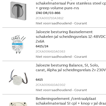
schakelmateriaal Pure stainless steel cp
+ greep volume pure-rvs
1740 DR/03-866
2CKA001710A3812
Niet voorraadhoudend - Courant
Jaloezie besturing Basiselement
schakelen jal scheidingsrelais 12-48VDC
2x6A
6415/24
2CKA006410A0363
Niet voorraadhoudend - Courant
Jaloezie besturing Balance, SI, Solo,
carat, Alpha jal scheidingsrelais 2v 230V
6415
2CKA006410A0302
Niet voorraadhoudend - Courant
Bedieningselement /centraalplaat
schakelmateriaal SI cpl + knop v jal draa