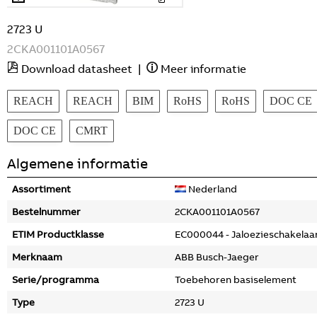
2723 U
2CKA001101A0567
Download datasheet
|
Meer informatie
REACH
REACH
BIM
RoHS
RoHS
DOC CE
DOC CE
CMRT
Algemene informatie
Assortiment
Nederland
Bestelnummer
2CKA001101A0567
ETIM Productklasse
EC000044 - Jaloezieschakelaa
Merknaam
ABB Busch-Jaeger
Serie/programma
Toebehoren basiselement
Type
2723 U