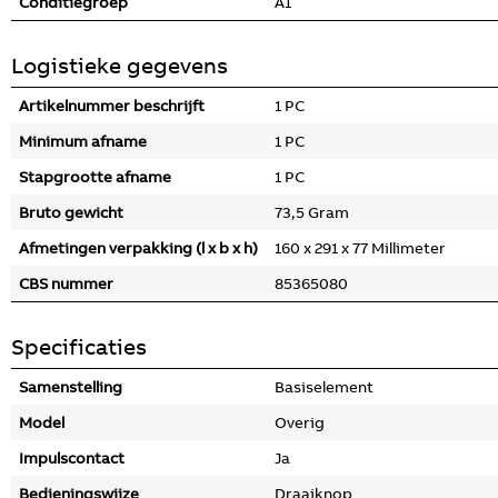
Conditiegroep
A1
Logistieke gegevens
Artikelnummer beschrijft
1 PC
Minimum afname
1 PC
Stapgrootte afname
1 PC
Bruto gewicht
73,5 Gram
Afmetingen verpakking (l x b x h)
160 x 291 x 77 Millimeter
CBS nummer
85365080
Specificaties
Samenstelling
Basiselement
Model
Overig
Impulscontact
Ja
Bedieningswijze
Draaiknop