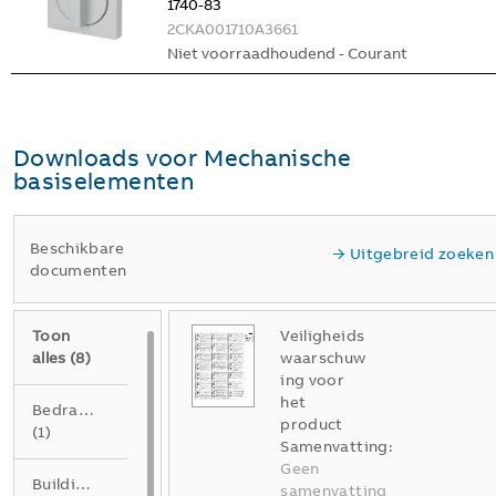
1740-83
2CKA001710A3661
Niet voorraadhoudend - Courant
Downloads voor
Mechanische
basiselementen
Beschikbare
Uitgebreid zoeken
documenten
Toon
Veiligheids
alles
(
8
)
waarschuw
ing voor
het
Bedradingsschema
product
(
1
)
Samenvatting:
Geen
Building
samenvatting