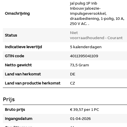
jal pulsg 1P inb
Inbouw jaloezie-
Omschrijving
impulsgeversokkel,
draaibediening, 1-polig, 10 A,
250 V AC. .
Niet
Status
voorraadhoudend - Courant
Indicatieve levertijd
5 kalenderdagen
GTIN code
4011395041109
Netto gewicht
73,5 Gram
Land van herkomst
DE
Land van productie herkomst
CZ
Prijs
Bruto prijs
€ 39,57 per 1 PC
Ingangsdatum
01-04-2026