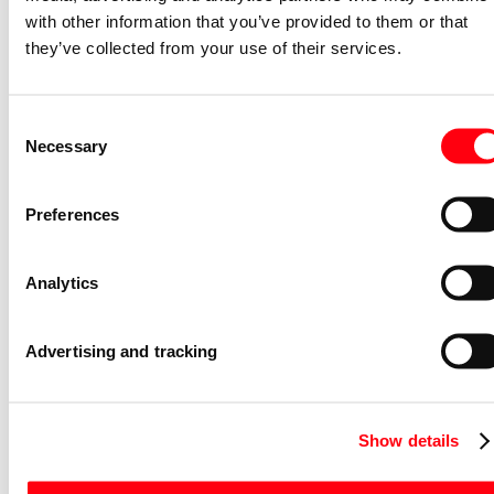
Afdekraam schakelmateriaal Future
with other information that you’ve provided to them or that
afdekraam hoekig 1v f-aluzilver
they’ve collected from your use of their services.
1721-183K
2CKA001754A4301
Niet voorraadhoudend - Courant
Consent
Necessary
Selection
Afdekraam schakelmateriaal Balance
tekstafdekraam 1v SI-B-alpinwit
Preferences
1721 NS-914
2CKA001754A4548
Niet voorraadhoudend - Courant
Analytics
Bedieningselement /centraalplaat
schakelmateriaal Future, Solo, Axcent,
Advertising and tracking
Carat cpl + greep v jal draai s-studiowit
1740-84
2CKA001710A3172
Niet voorraadhoudend - Courant
Show details
Afdekraam schakelmateriaal Axcent
afdekraam 2v ax-studiowit