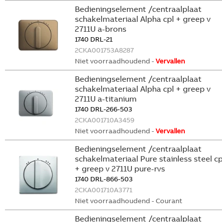
Bedieningselement /centraalplaat
schakelmateriaal Alpha cpl + greep v
2711U a-brons
1740 DRL-21
2CKA001753A8287
Niet voorraadhoudend -
Vervallen
Bedieningselement /centraalplaat
schakelmateriaal Alpha cpl + greep v
2711U a-titanium
1740 DRL-266-503
2CKA001710A3459
Niet voorraadhoudend -
Vervallen
Bedieningselement /centraalplaat
schakelmateriaal Pure stainless steel cp
+ greep v 2711U pure-rvs
1740 DRL-866-503
2CKA001710A3771
Niet voorraadhoudend - Courant
Bedieningselement /centraalplaat