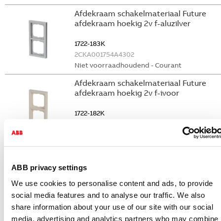
Afdekraam schakelmateriaal Future
afdekraam hoekig 2v f-aluzilver
1722-183K
2CKA001754A4302
Niet voorraadhoudend - Courant
Afdekraam schakelmateriaal Future
afdekraam hoekig 2v f-ivoor
1722-182K
2CKA001754A4231
Niet voorraadhoudend - Uitlopend
Afdekraam schakelmateriaal Future
afdekraam hoekig 1v f-ivoor
ABB privacy settings
1721-182K
We use cookies to personalise content and ads, to provide
2CKA001754A4230
social media features and to analyse our traffic. We also
Niet voorraadhoudend - Uitlopend
share information about your use of our site with our social
media, advertising and analytics partners who may combine i