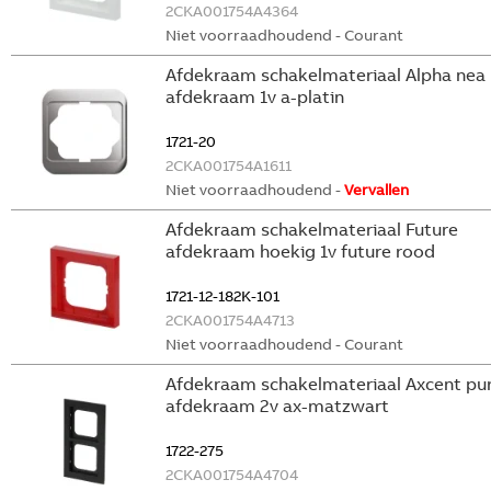
2CKA001754A4364
Niet voorraadhoudend - Courant
Afdekraam schakelmateriaal Alpha nea
afdekraam 1v a-platin
1721-20
2CKA001754A1611
Niet voorraadhoudend -
Vervallen
Afdekraam schakelmateriaal Future
afdekraam hoekig 1v future rood
1721-12-182K-101
2CKA001754A4713
Niet voorraadhoudend - Courant
Afdekraam schakelmateriaal Axcent pu
afdekraam 2v ax-matzwart
1722-275
2CKA001754A4704