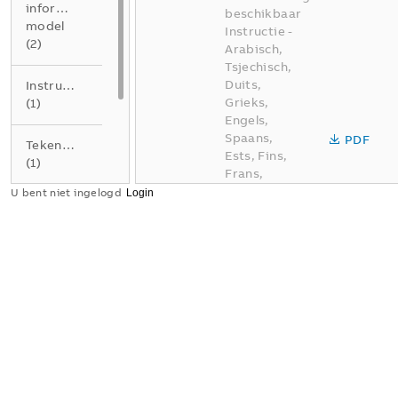
information
beschikbaar
model
Instructie
-
(
2
)
Arabisch,
Tsjechisch,
Duits,
Instructie
Grieks,
(
1
)
Engels,
Spaans,
PDF
Tekening
Ests, Fins,
(
1
)
Frans,
Italiaans,
U bent niet ingelogd
Verklaring
Litouws,
van
Lets,
overeenstemming
Nederlands,
(
3
)
Pools,
Portugees,
Roemeens,
Russisch,
Slowaaks,
Zweeds,
Turks
-
2026-04-16