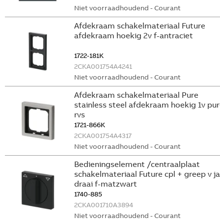
Niet voorraadhoudend - Courant
Afdekraam schakelmateriaal Future
afdekraam hoekig 2v f-antraciet
1722-181K
2CKA001754A4241
Niet voorraadhoudend - Courant
Afdekraam schakelmateriaal Pure
stainless steel afdekraam hoekig 1v pur
rvs
1721-866K
2CKA001754A4317
Niet voorraadhoudend - Courant
Bedieningselement /centraalplaat
schakelmateriaal Future cpl + greep v ja
draai f-matzwart
1740-885
2CKA001710A3894
Niet voorraadhoudend - Courant