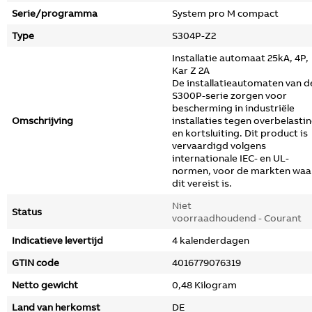
Serie/programma
System pro M compact
Type
S304P-Z2
Installatie automaat 25kA, 4P,
Kar Z 2A
De installatieautomaten van d
S300P-serie zorgen voor
bescherming in industriële
Omschrijving
installaties tegen overbelasti
en kortsluiting. Dit product is
vervaardigd volgens
internationale IEC- en UL-
normen, voor de markten waa
dit vereist is.
Niet
Status
voorraadhoudend - Courant
Indicatieve levertijd
4 kalenderdagen
GTIN code
4016779076319
Netto gewicht
0,48 Kilogram
Land van herkomst
DE