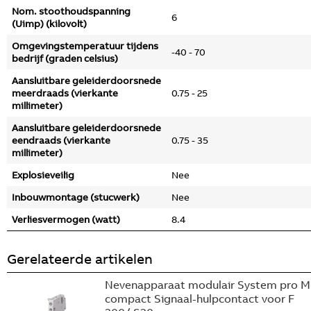
Nom. stoothoudspanning
6
(Uimp) (kilovolt)
Omgevingstemperatuur tijdens
-40 - 70
bedrijf (graden celsius)
Aansluitbare geleiderdoorsnede
meerdraads (vierkante
0.75 - 25
millimeter)
Aansluitbare geleiderdoorsnede
eendraads (vierkante
0.75 - 35
millimeter)
Explosieveilig
Nee
Inbouwmontage (stucwerk)
Nee
Verliesvermogen (watt)
8.4
Gerelateerde artikelen
Nevenapparaat modulair System pro M
compact Signaal-hulpcontact voor F