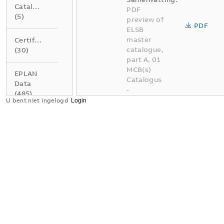
Catalogus
PDF
(
5
)
preview of
PDF
ELSB
master
Certificaat
catalogue,
(
30
)
part A, 01
MCB(s)
EPLAN
Catalogus
Data
-
(
485
)
Nederlands
U bent niet ingelogd
-
2026-04-
Gegevensblad
02
-
337,95
(
4
)
MB
Instructie
BE A01
(
1
)
Elektrotec
hnische
installatie
Product
oplossinge
milieu
n voor
conformiteitsverklaring
gebouwen
(
3
)
deel A01