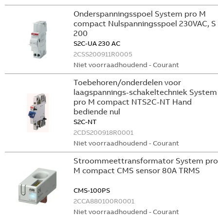
Onderspanningsspoel System pro M
compact Nulspanningsspoel 230VAC, S
200
S2C-UA 230 AC
2CSS200911R0005
Niet voorraadhoudend - Courant
Toebehoren/onderdelen voor
laagspannings-schakeltechniek System
pro M compact NTS2C-NT Hand
bediende nul
S2C-NT
2CDS200918R0001
Niet voorraadhoudend - Courant
Stroommeettransformator System pro
M compact CMS sensor 80A TRMS
CMS-100PS
2CCA880100R0001
Niet voorraadhoudend - Courant