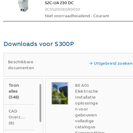
S2C-UA 230 DC
2CSS200911R0010
Niet voorraadhoudend - Courant
Downloads voor
S300P
Beschikbare
Uitgebreid zoeken
documenten
Toon
BE A01
alles
Elektrische
(
548
)
installatie
oplossinge
n voor
CAD
gebouwen
Overzichtstekening
volledige
(
8
)
catalogus
Samenvatting: