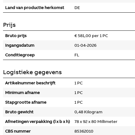
Land van productie herkomst
DE
Prijs
Bruto prijs
€ 581,00 per 1 PC
Ingangsdatum
01-04-2026
Conditiegroep
FL
Logistieke gegevens
Artikelnummer beschrijft
1 PC
Minimum afname
1 PC
Stapgrootte afname
1 PC
Bruto gewicht
0,48 Kilogram
Afmetingen verpakking (l x b x h)
78 x 92 x 80 Millimeter
CBS nummer
85362010