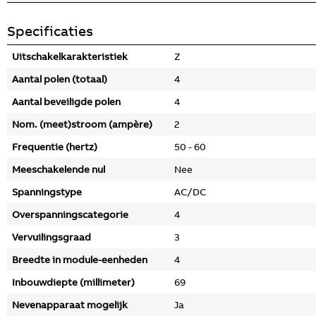
Specificaties
Uitschakelkarakteristiek
Z
Aantal polen (totaal)
4
Aantal beveiligde polen
4
Nom. (meet)stroom (ampère)
2
Frequentie (hertz)
50 - 60
Meeschakelende nul
Nee
Spanningstype
AC/DC
Overspanningscategorie
4
Vervuilingsgraad
3
Breedte in module-eenheden
4
Inbouwdiepte (millimeter)
69
Nevenapparaat mogelijk
Ja