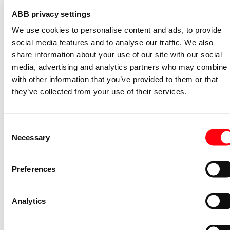
2CDS200936R0001
ABB privacy settings
Niet voorraadhoudend - Courant
We use cookies to personalise content and ads, to provide
Nevenapparaat modulair System pro M
social media features and to analyse our traffic. We also
compact Hulpcontact aan de rechterzij
share information about your use of our site with our social
2NO
media, advertising and analytics partners who may combine i
S2C-H6-20R
with other information that you’ve provided to them or that
2CDS200946R0002
they’ve collected from your use of their services.
Niet voorraadhoudend - Courant
Stroommeettransformator System pro
M compact CMS sensor 40A TRMS
Consent
Necessary
Selection
CMS-101PS
2CCA880101R0001
Niet voorraadhoudend - Courant
Preferences
Bedieningsknop voor
vermogensschakelaar System pro M
Analytics
compact Through the door operator
S2C-DH
GHS2001901R0003