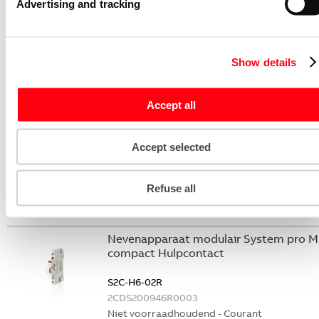
Advertising and tracking
Niet voorraadhoudend - Courant
Stroommeettransformator System pro
M compact CMS sensor 20A TRMS
Show details
CMS-102PS
2CCA880102R0001
Accept all
Niet voorraadhoudend - Courant
Nevenapparaat modulair System pro M
Accept selected
compact Hulpcontact 2M
S2C-H20L
Refuse all
2CDS200936R0002
Niet voorraadhoudend - Courant
Nevenapparaat modulair System pro M
compact Hulpcontact
S2C-H6-02R
2CDS200946R0003
Niet voorraadhoudend - Courant