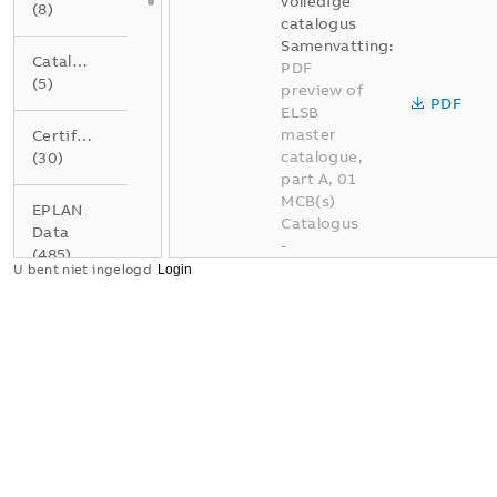
volledige
(
8
)
catalogus
Samenvatting:
Catalogus
PDF
(
5
)
preview of
PDF
ELSB
master
Certificaat
catalogue,
(
30
)
part A, 01
MCB(s)
EPLAN
Catalogus
Data
-
(
485
)
Nederlands
U bent niet ingelogd
-
2026-04-
Gegevensblad
02
-
337,95
(
4
)
MB
Instructie
BE A01
(
1
)
Elektrotec
hnische
installatie
Product
oplossinge
milieu