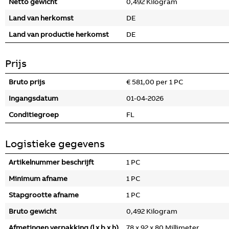
Netto gewicht
0,492 Kilogram
Land van herkomst
DE
Land van productie herkomst
DE
Prijs
Bruto prijs
€ 581,00 per 1 PC
Ingangsdatum
01-04-2026
Conditiegroep
FL
Logistieke gegevens
Artikelnummer beschrijft
1 PC
Minimum afname
1 PC
Stapgrootte afname
1 PC
Bruto gewicht
0,492 Kilogram
Afmetingen verpakking (l x b x h)
78 x 92 x 80 Millimeter