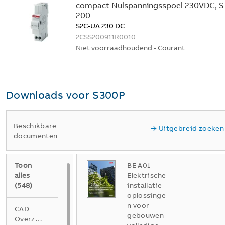
compact Nulspanningsspoel 230VDC, S
200
S2C-UA 230 DC
2CSS200911R0010
Niet voorraadhoudend - Courant
Downloads voor
S300P
Beschikbare
Uitgebreid zoeken
documenten
Toon
BE A01
alles
Elektrische
(
548
)
installatie
oplossinge
n voor
CAD
gebouwen
Overzichtstekening