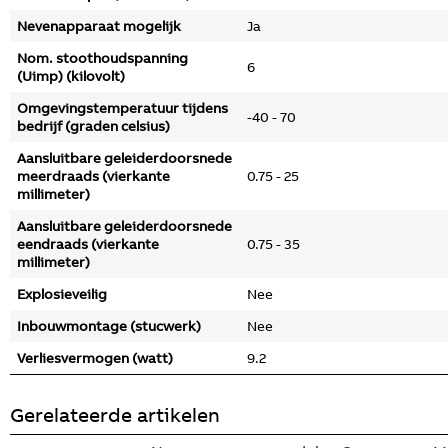
Nevenapparaat mogelijk
Ja
Nom. stoothoudspanning
6
(Uimp) (kilovolt)
Omgevingstemperatuur tijdens
-40 - 70
bedrijf (graden celsius)
Aansluitbare geleiderdoorsnede
meerdraads (vierkante
0.75 - 25
millimeter)
Aansluitbare geleiderdoorsnede
eendraads (vierkante
0.75 - 35
millimeter)
Explosieveilig
Nee
Inbouwmontage (stucwerk)
Nee
Verliesvermogen (watt)
9.2
Gerelateerde artikelen