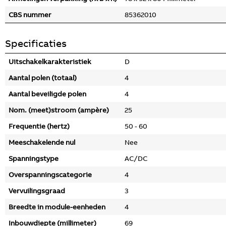
CBS nummer
85362010
Specificaties
Uitschakelkarakteristiek
D
Aantal polen (totaal)
4
Aantal beveiligde polen
4
Nom. (meet)stroom (ampère)
25
Frequentie (hertz)
50 - 60
Meeschakelende nul
Nee
Spanningstype
AC/DC
Overspanningscategorie
4
Vervuilingsgraad
3
Breedte in module-eenheden
4
Inbouwdiepte (millimeter)
69