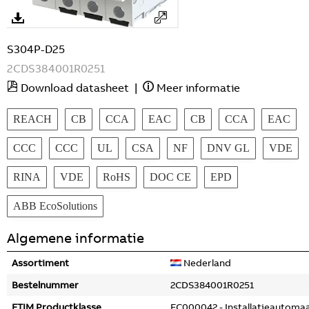
S304P-D25
2CDS384001R0251
Download datasheet
|
Meer informatie
REACH
CB
CCA
EAC
CB
CCA
EAC
CCC
CCC
UL
CSA
NF
DNV GL
VDE
RINA
VDE
RoHS
DOC CE
EPD
ABB EcoSolutions
Algemene informatie
Assortiment
Nederland
Bestelnummer
2CDS384001R0251
ETIM Productklasse
EC000042 - Installatieautoma