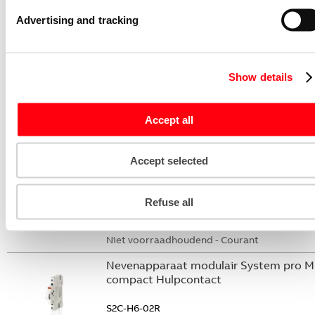
S2C-DH
Advertising and tracking
GHS2001901R0003
Niet voorraadhoudend - Courant
Stroommeettransformator System pro
Show details
M compact CMS sensor 20A TRMS
CMS-102PS
Accept all
2CCA880102R0001
Niet voorraadhoudend - Courant
Accept selected
Nevenapparaat modulair System pro M
compact Hulpcontact 2M
Refuse all
S2C-H20L
2CDS200936R0002
Niet voorraadhoudend - Courant
Nevenapparaat modulair System pro M
compact Hulpcontact
S2C-H6-02R