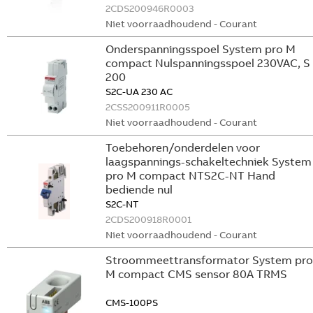
2CDS200946R0003
Niet voorraadhoudend - Courant
Onderspanningsspoel System pro M
compact Nulspanningsspoel 230VAC, S
200
S2C-UA 230 AC
2CSS200911R0005
Niet voorraadhoudend - Courant
Toebehoren/onderdelen voor
laagspannings-schakeltechniek System
pro M compact NTS2C-NT Hand
bediende nul
S2C-NT
2CDS200918R0001
Niet voorraadhoudend - Courant
Stroommeettransformator System pro
M compact CMS sensor 80A TRMS
CMS-100PS