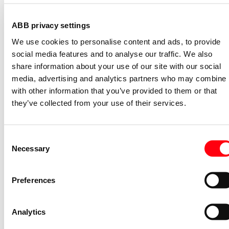
S2C-H11L
ABB privacy settings
2CDS200936R0001
We use cookies to personalise content and ads, to provide
Niet voorraadhoudend - Courant
social media features and to analyse our traffic. We also
Nevenapparaat modulair System pro M
share information about your use of our site with our social
compact Hulpcontact aan de rechterzij
media, advertising and analytics partners who may combine i
2NO
with other information that you’ve provided to them or that
S2C-H6-20R
they’ve collected from your use of their services.
2CDS200946R0002
Niet voorraadhoudend - Courant
Stroommeettransformator System pro
Consent
M compact CMS sensor 40A TRMS
Necessary
Selection
CMS-101PS
2CCA880101R0001
Preferences
Niet voorraadhoudend - Courant
Bedieningsknop voor
Analytics
vermogensschakelaar System pro M
compact Through the door operator