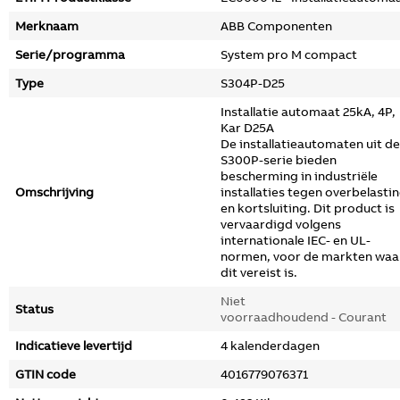
Merknaam
ABB Componenten
Serie/programma
System pro M compact
Type
S304P-D25
Installatie automaat 25kA, 4P,
Kar D25A
De installatieautomaten uit de
S300P-serie bieden
bescherming in industriële
Omschrijving
installaties tegen overbelasti
en kortsluiting. Dit product is
vervaardigd volgens
internationale IEC- en UL-
normen, voor de markten waa
dit vereist is.
Niet
Status
voorraadhoudend - Courant
Indicatieve levertijd
4 kalenderdagen
GTIN code
4016779076371