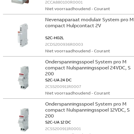
2CCA880100R0001
Niet voorraadhoudend - Courant
Nevenapparaat modulair System pro M
compact Hulpcontact 2V
S2C-H02L
2CDS200936R0003
Niet voorraadhoudend - Courant
Onderspanningsspoel System pro M
compact Nulspanningsspoel 24VDC, S
200
S2C-UA 24 DC
2CSS200911R0007
Niet voorraadhoudend - Courant
Onderspanningsspoel System pro M
compact Nulspanningsspoel 12VDC, S
200
S2C-UA 12 DC
2CSS200911R0001