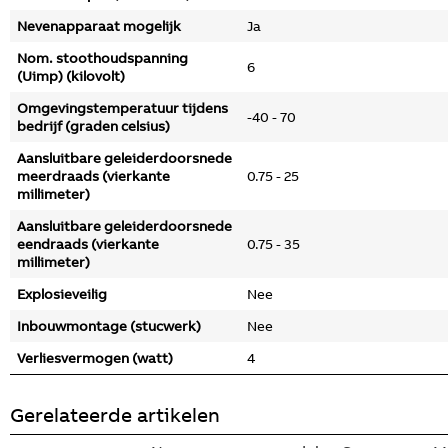
Nevenapparaat mogelijk
Ja
Nom. stoothoudspanning
6
(Uimp) (kilovolt)
Omgevingstemperatuur tijdens
-40 - 70
bedrijf (graden celsius)
Aansluitbare geleiderdoorsnede
meerdraads (vierkante
0.75 - 25
millimeter)
Aansluitbare geleiderdoorsnede
eendraads (vierkante
0.75 - 35
millimeter)
Explosieveilig
Nee
Inbouwmontage (stucwerk)
Nee
Verliesvermogen (watt)
4
Gerelateerde artikelen