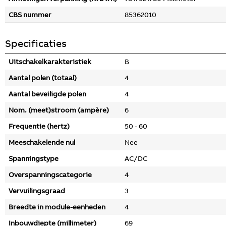
CBS nummer
85362010
Specificaties
Uitschakelkarakteristiek
B
Aantal polen (totaal)
4
Aantal beveiligde polen
4
Nom. (meet)stroom (ampère)
6
Frequentie (hertz)
50 - 60
Meeschakelende nul
Nee
Spanningstype
AC/DC
Overspanningscategorie
4
Vervuilingsgraad
3
Breedte in module-eenheden
4
Inbouwdiepte (millimeter)
69