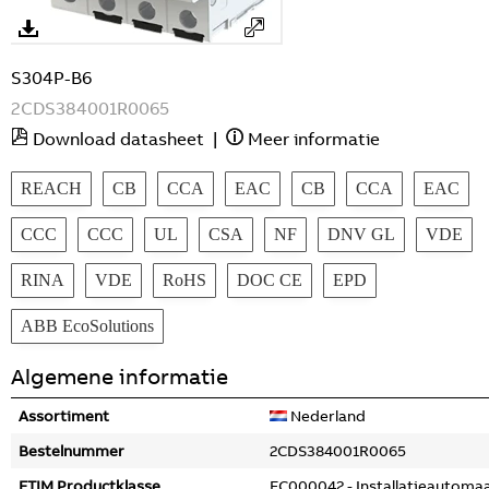
S304P-B6
2CDS384001R0065
Download datasheet
|
Meer informatie
REACH
CB
CCA
EAC
CB
CCA
EAC
CCC
CCC
UL
CSA
NF
DNV GL
VDE
RINA
VDE
RoHS
DOC CE
EPD
ABB EcoSolutions
Algemene informatie
Assortiment
Nederland
Bestelnummer
2CDS384001R0065
ETIM Productklasse
EC000042 - Installatieautoma