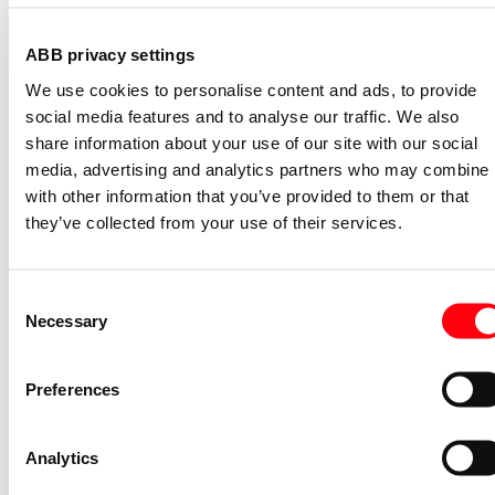
S2C-H11L
ABB privacy settings
2CDS200936R0001
We use cookies to personalise content and ads, to provide
Niet voorraadhoudend - Courant
social media features and to analyse our traffic. We also
Nevenapparaat modulair System pro M
share information about your use of our site with our social
compact Hulpcontact aan de rechterzij
media, advertising and analytics partners who may combine i
2NO
with other information that you’ve provided to them or that
S2C-H6-20R
they’ve collected from your use of their services.
2CDS200946R0002
Niet voorraadhoudend - Courant
Stroommeettransformator System pro
Consent
M compact CMS sensor 40A TRMS
Necessary
Selection
CMS-101PS
2CCA880101R0001
Preferences
Niet voorraadhoudend - Courant
Bedieningsknop voor
Analytics
vermogensschakelaar System pro M
compact Through the door operator