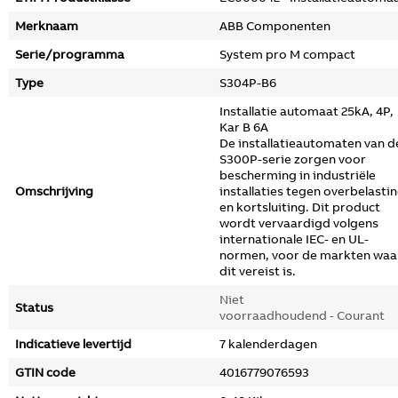
Merknaam
ABB Componenten
Serie/programma
System pro M compact
Type
S304P-B6
Installatie automaat 25kA, 4P,
Kar B 6A
De installatieautomaten van d
S300P-serie zorgen voor
bescherming in industriële
Omschrijving
installaties tegen overbelasti
en kortsluiting. Dit product
wordt vervaardigd volgens
internationale IEC- en UL-
normen, voor de markten waa
dit vereist is.
Niet
Status
voorraadhoudend - Courant
Indicatieve levertijd
7 kalenderdagen
GTIN code
4016779076593