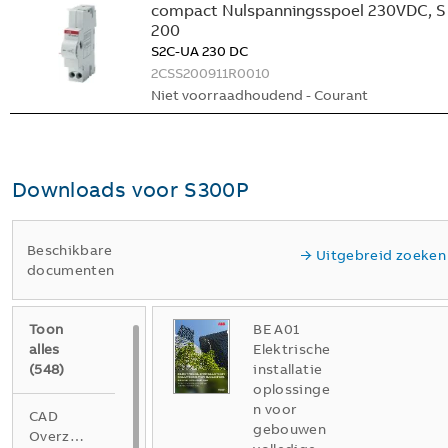
compact Nulspanningsspoel 230VDC, S
200
S2C-UA 230 DC
2CSS200911R0010
Niet voorraadhoudend - Courant
Downloads voor
S300P
Beschikbare
Uitgebreid zoeken
documenten
Toon
BE A01
alles
Elektrische
(
548
)
installatie
oplossinge
n voor
CAD
gebouwen
Overzichtstekening