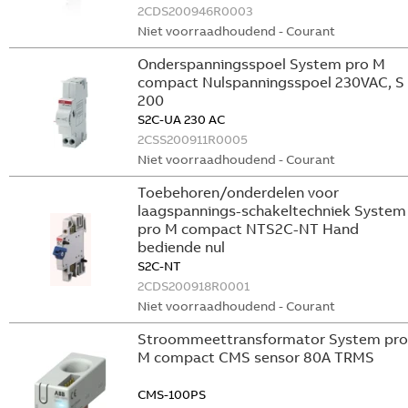
2CDS200946R0003
Niet voorraadhoudend - Courant
Onderspanningsspoel System pro M
compact Nulspanningsspoel 230VAC, S
200
S2C-UA 230 AC
2CSS200911R0005
Niet voorraadhoudend - Courant
Toebehoren/onderdelen voor
laagspannings-schakeltechniek System
pro M compact NTS2C-NT Hand
bediende nul
S2C-NT
2CDS200918R0001
Niet voorraadhoudend - Courant
Stroommeettransformator System pro
M compact CMS sensor 80A TRMS
CMS-100PS