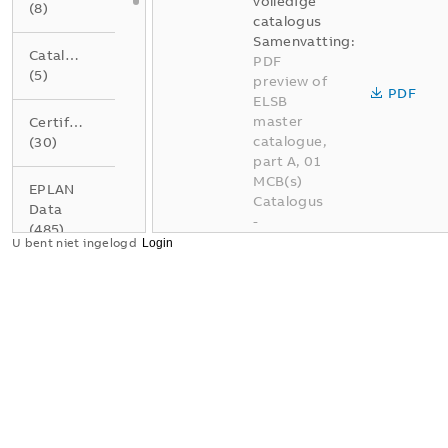
volledige
(
8
)
catalogus
Samenvatting:
Catalogus
PDF
(
5
)
preview of
PDF
ELSB
master
Certificaat
catalogue,
(
30
)
part A, 01
MCB(s)
EPLAN
Catalogus
Data
-
(
485
)
Nederlands
U bent niet ingelogd
-
2026-04-
Gegevensblad
02
-
337,95
(
4
)
MB
Instructie
BE A01
(
1
)
Elektrotec
hnische
installatie
Product
oplossinge
milieu