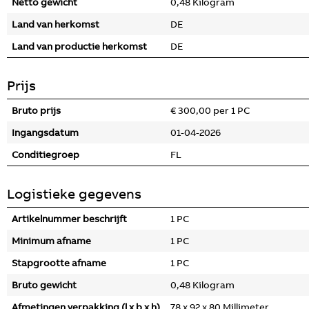
Netto gewicht
0,48 Kilogram
Land van herkomst
DE
Land van productie herkomst
DE
Prijs
Bruto prijs
€ 300,00 per 1 PC
Ingangsdatum
01-04-2026
Conditiegroep
FL
Logistieke gegevens
Artikelnummer beschrijft
1 PC
Minimum afname
1 PC
Stapgrootte afname
1 PC
Bruto gewicht
0,48 Kilogram
Afmetingen verpakking (l x b x h)
78 x 92 x 80 Millimeter