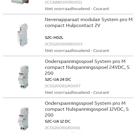
2CCA880100R0001
Niet voorraadhoudend - Courant
Nevenapparaat modulair System pro M
compact Hulpcontact 2V
S2C-H02L
2CDS200936R0003
Niet voorraadhoudend - Courant
Onderspanningsspoel System pro M
compact Nulspanningsspoel 24VDC, S
200
S2C-UA 24 DC
2CSS200911R0007
Niet voorraadhoudend - Courant
Onderspanningsspoel System pro M
compact Nulspanningsspoel 12VDC, S
200
S2C-UA 12 DC
2CSS200911R0001