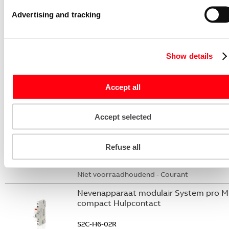
S2C-DH
Advertising and tracking
GHS2001901R0003
Niet voorraadhoudend - Courant
Stroommeettransformator System pro
Show details
M compact CMS sensor 20A TRMS
CMS-102PS
Accept all
2CCA880102R0001
Niet voorraadhoudend - Courant
Accept selected
Nevenapparaat modulair System pro M
compact Hulpcontact 2M
Refuse all
S2C-H20L
2CDS200936R0002
Niet voorraadhoudend - Courant
Nevenapparaat modulair System pro M
compact Hulpcontact
S2C-H6-02R