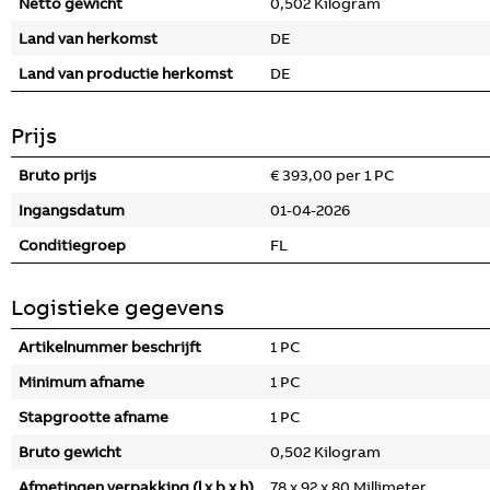
Netto gewicht
0,502 Kilogram
Land van herkomst
DE
Land van productie herkomst
DE
Prijs
Bruto prijs
€ 393,00 per 1 PC
Ingangsdatum
01-04-2026
Conditiegroep
FL
Logistieke gegevens
Artikelnummer beschrijft
1 PC
Minimum afname
1 PC
Stapgrootte afname
1 PC
Bruto gewicht
0,502 Kilogram
Afmetingen verpakking (l x b x h)
78 x 92 x 80 Millimeter