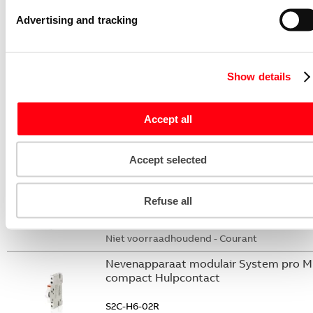
S2C-DH
Advertising and tracking
GHS2001901R0003
Niet voorraadhoudend - Courant
Stroommeettransformator System pro
Show details
M compact CMS sensor 20A TRMS
CMS-102PS
Accept all
2CCA880102R0001
Niet voorraadhoudend - Courant
Accept selected
Nevenapparaat modulair System pro M
compact Hulpcontact 2M
Refuse all
S2C-H20L
2CDS200936R0002
Niet voorraadhoudend - Courant
Nevenapparaat modulair System pro M
compact Hulpcontact
S2C-H6-02R