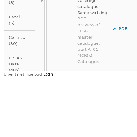
volledige
(
8
)
catalogus
Samenvatting:
Catalogus
PDF
(
5
)
preview of
PDF
ELSB
master
Certificaat
catalogue,
(
30
)
part A, 01
MCB(s)
EPLAN
Catalogus
Data
-
(
485
)
Nederlands
U bent niet ingelogd
-
2026-04-
Gegevensblad
02
-
337,95
(
4
)
MB
Instructie
BE A01
(
1
)
Elektrotec
hnische
installatie
Product
oplossinge
milieu