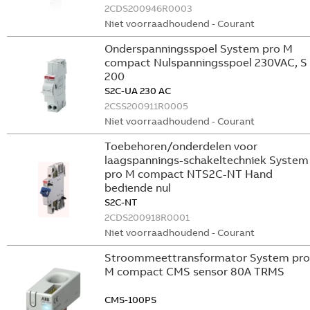
2CDS200946R0003
Niet voorraadhoudend - Courant
Onderspanningsspoel System pro M
compact Nulspanningsspoel 230VAC, S
200
S2C-UA 230 AC
2CSS200911R0005
Niet voorraadhoudend - Courant
Toebehoren/onderdelen voor
laagspannings-schakeltechniek System
pro M compact NTS2C-NT Hand
bediende nul
S2C-NT
2CDS200918R0001
Niet voorraadhoudend - Courant
Stroommeettransformator System pro
M compact CMS sensor 80A TRMS
CMS-100PS