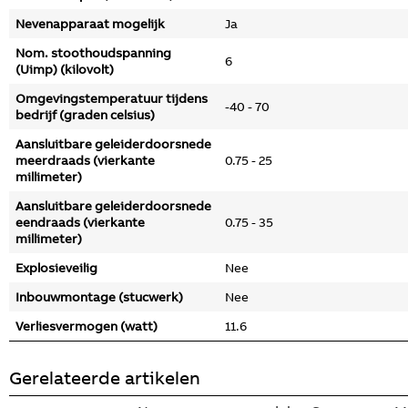
Nevenapparaat mogelijk
Ja
Nom. stoothoudspanning
6
(Uimp) (kilovolt)
Omgevingstemperatuur tijdens
-40 - 70
bedrijf (graden celsius)
Aansluitbare geleiderdoorsnede
meerdraads (vierkante
0.75 - 25
millimeter)
Aansluitbare geleiderdoorsnede
eendraads (vierkante
0.75 - 35
millimeter)
Explosieveilig
Nee
Inbouwmontage (stucwerk)
Nee
Verliesvermogen (watt)
11.6
Gerelateerde artikelen