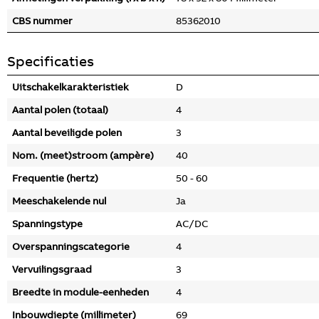
CBS nummer
85362010
Specificaties
Uitschakelkarakteristiek
D
Aantal polen (totaal)
4
Aantal beveiligde polen
3
Nom. (meet)stroom (ampère)
40
Frequentie (hertz)
50 - 60
Meeschakelende nul
Ja
Spanningstype
AC/DC
Overspanningscategorie
4
Vervuilingsgraad
3
Breedte in module-eenheden
4
Inbouwdiepte (millimeter)
69