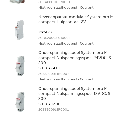
2CCA880100R0001
Niet voorraadhoudend - Courant
Nevenapparaat modulair System pro M
compact Hulpcontact 2V
S2C-H02L
2CDS200936R0003
Niet voorraadhoudend - Courant
Onderspanningsspoel System pro M
compact Nulspanningsspoel 24VDC, S
200
S2C-UA 24 DC
2CSS200911R0007
Niet voorraadhoudend - Courant
Onderspanningsspoel System pro M
compact Nulspanningsspoel 12VDC, S
200
S2C-UA 12 DC
2CSS200911R0001