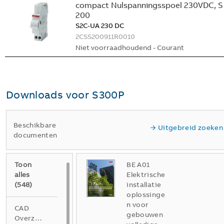
compact Nulspanningsspoel 230VDC, S
200
S2C-UA 230 DC
2CSS200911R0010
Niet voorraadhoudend - Courant
Downloads voor
S300P
Beschikbare
Uitgebreid zoeken
documenten
Toon
BE A01
alles
Elektrische
(
548
)
installatie
oplossinge
n voor
CAD
gebouwen
Overzichtstekening