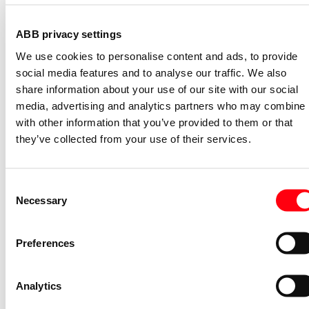
S2C-H11L
ABB privacy settings
2CDS200936R0001
We use cookies to personalise content and ads, to provide
Niet voorraadhoudend - Courant
social media features and to analyse our traffic. We also
Nevenapparaat modulair System pro M
share information about your use of our site with our social
compact Hulpcontact aan de rechterzij
media, advertising and analytics partners who may combine i
2NO
with other information that you’ve provided to them or that
S2C-H6-20R
they’ve collected from your use of their services.
2CDS200946R0002
Niet voorraadhoudend - Courant
Stroommeettransformator System pro
Consent
M compact CMS sensor 40A TRMS
Necessary
Selection
CMS-101PS
2CCA880101R0001
Preferences
Niet voorraadhoudend - Courant
Bedieningsknop voor
Analytics
vermogensschakelaar System pro M
compact Through the door operator