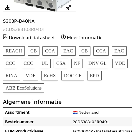
S303P-D40NA
2CDS383103R0401
Download datasheet
|
Meer informatie
REACH
CB
CCA
EAC
CB
CCA
EAC
CCC
CCC
UL
CSA
NF
DNV GL
VDE
RINA
VDE
RoHS
DOC CE
EPD
ABB EcoSolutions
Algemene informatie
Assortiment
Nederland
Bestelnummer
2CDS383103R0401
ETIM Productklasse
EC000042 - Installatieautoma