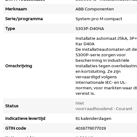
Merknaam
ABB Componenten
Serie/programma
System pro M compact
Type
S303P-D40NA
Installatie automaat 25kA, 3P
Kar D40A
De installatieautomaten uit de
S300P-serie zorgen voor
bescherming in industriële
Omschrijving
installaties tegen overbelasti
en kortsluiting. Ze zijn
vervaardigd volgens
internationale IEC- en UL-
normen, voor markten waar di
vereist is.
Niet
Status
voorraadhoudend - Courant
Indicatieve levertijd
61 kalenderdagen
GTIN code
4016779077019